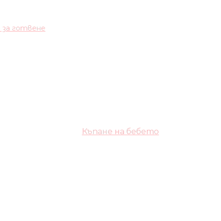
и за готвене
Къпане на бебето