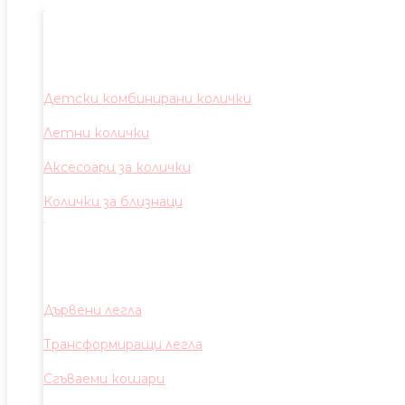
Детски комбинирани колички
Летни колички
Аксесоари за колички
Колички за близнаци
Дървени легла
Трансформиращи легла
Сгъваеми кошари