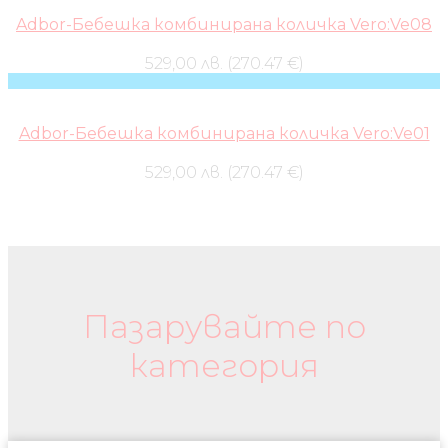
Adbor-Бебешка комбинирана количка Vero:Ve08
529,00 лв. (270.47 €)
Adbor-Бебешка комбинирана количка Vero:Ve01
529,00 лв. (270.47 €)
Бебешки колички и дрехи
Пазарувайте по
категория