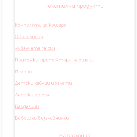
Текстилни продукти
Компелкти за кошара
Обиколници
Чувалчета за сън
Подложки, протектори, чаршафи
Пелени
Детски хавлии и халати
Детски одеяла
Балдахини
Бебешки възглавнички
На разходка