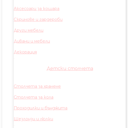
Аксесоари за кошара
Скринове и гардероби
Други мебели
Дивани и мебели
Декорация
Детски столчета
Столчета за хранене
Столчета за кола
Проходилки и бънджита
Шезлонзи и люлки