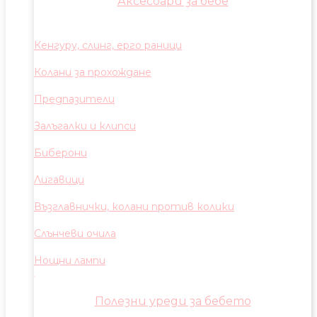
Аксесоари за бебе
Кенгуру, слинг, ерго раници
Колани за прохождане
Предпазители
Залъгалки и клипси
Биберони
Лигавици
Възглавнички, колани против колики
Слънчеви очила
Нощни лампи
Полезни уреди за бебето