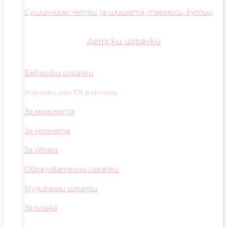
Сушилници, четки за шишета, термоси, кутии
Детски играчки
Бебешки играчки
Играчки от ТВ реклами
За момичета
За момчета
За двора
Образователни играчки
Музикални играчки
За плажа