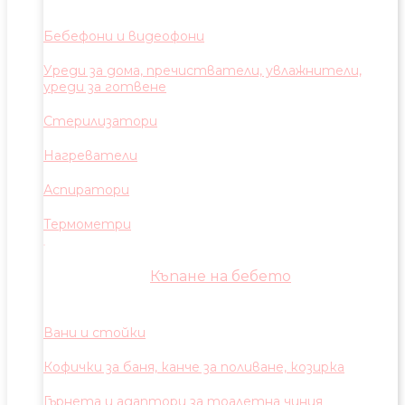
Бебефони и видеофони
Уреди за дома, пречистватели, увлажнители,
уреди за готвене
Стерилизатори
Нагреватели
Аспиратори
Термометри
Къпане на бебето
Вани и стойки
Кофички за баня, канче за поливане, козирка
Гърнета и адаптори за тоалетна чиния