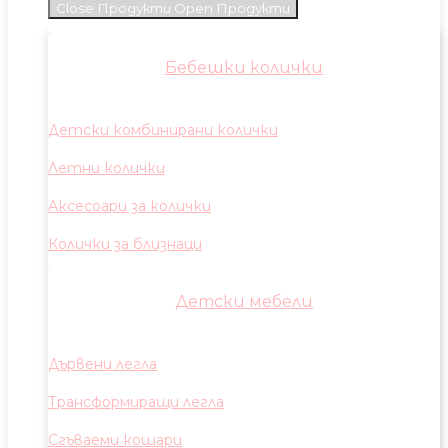
Close Продукти
Open Продукти
Бебешки колички
Детски комбинирани колички
Летни колички
Аксесоари за колички
Колички за близнаци
Детски мебели
Дървени легла
Трансформиращи легла
Сгъваеми кошари