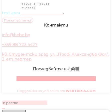
text area
Попитайте ни!
Контакти
info@bebe.bg
+359 88 723 4427
кв. Студентски град, ул. „Проф. Александър Фол“,
2, ет. партер
Последвайте ни! 👼🏼
Facebook
Instagram
Youtube
Pinterest
Поддръжка на уеб сайт от
WEBTRIXIA.COM