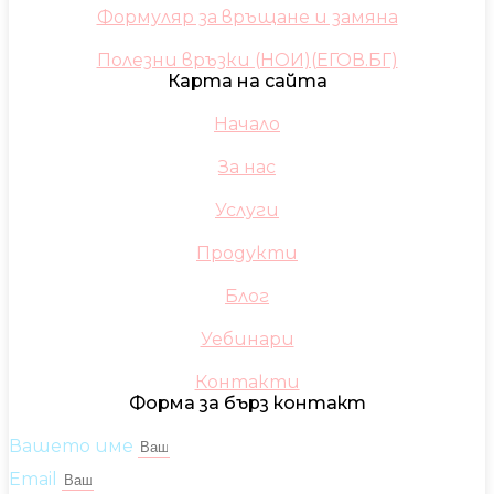
Формуляр за връщане и замяна
Полезни връзки (НОИ)(ЕГОВ.БГ)
Карта на сайта
Начало
За нас
Услуги
Продукти
Блог
Уебинари
Контакти
Форма за бърз контакт
Вашето име
Email