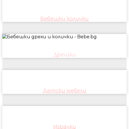
Бебешки колички
Дрешки
Детски мебели
Играчки