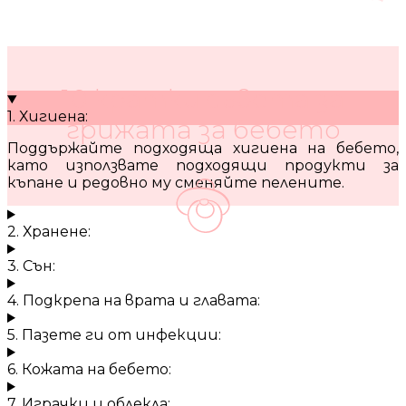
10 кратки съвета за
1. Хигиена:
грижата за бебето
Поддържайте подходяща хигиена на бебето,
като използвате подходящи продукти за
къпане и редовно му сменяйте пелените.
2. Хранене:
3. Сън:
4. Подкрепа на врата и главата:
5. Пазете ги от инфекции:
6. Кожата на бебето:
7. Играчки и облекла: