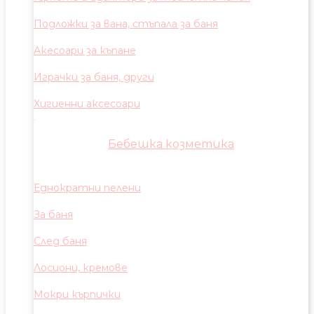
Подложки за вана, стъпала за баня
Акесоари за къпане
Играчки за баня, други
Хигиенни аксесоари
Бебешка козметика
Еднократни пелени
За баня
След баня
Лосиони, кремове
Мокри кърпички