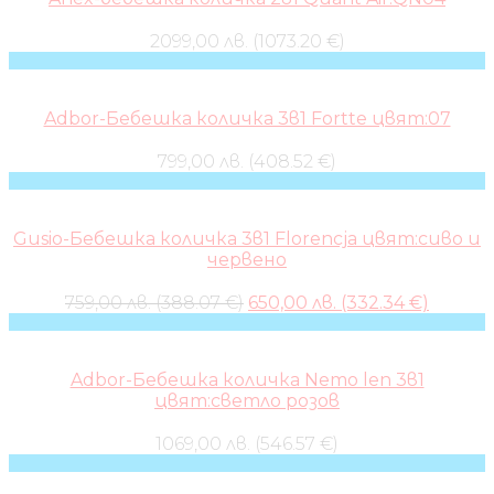
2099,00 лв. (1073.20 €)
Adbor-Бебешка количка 3в1 Fortte цвят:07
799,00 лв. (408.52 €)
Gusio-Бебешка количка 3в1 Florencja цвят:сиво и
червено
Original
Curren
759,00 лв. (388.07 €)
650,00 лв. (332.34 €)
price
price
was:
is:
759,00 лв..
650,00 
Adbor-Бебешка количка Nemo len 3в1
цвят:светло розов
1069,00 лв. (546.57 €)