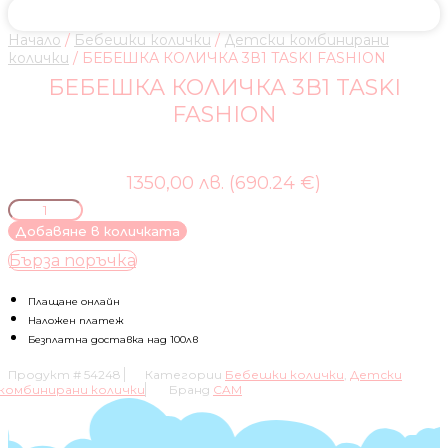
Начало
/
Бебешки колички
/
Детски комбинирани
колички
/ БЕБЕШКА КОЛИЧКА 3В1 TASKI FASHION
БЕБЕШКА КОЛИЧКА 3В1 TASKI
FASHION
1350,00 лв. (690.24 €)
количество
за
Добавяне в количката
БЕБЕШКА
Бърза поръчка
КОЛИЧКА
3В1
TASKI
Плащане онлайн
FASHION
Наложен платеж
Безплатна доставка над 100лв
Продукт #
54248
Категории
Бебешки колички
,
Детски
комбинирани колички
Бранд
CAM