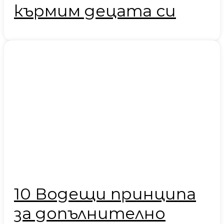
кърмим децата си
10 Водещи принципа
за допълнително