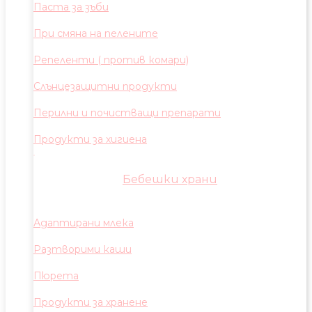
Паста за зъби
При смяна на пелените
Репеленти ( против комари)
Слънцезащитни продукти
Перилни и почистващи препарати
Продукти за хигиена
Бебешки храни
Адаптирани млека
Разтворими каши
Пюрета
Продукти за хранене