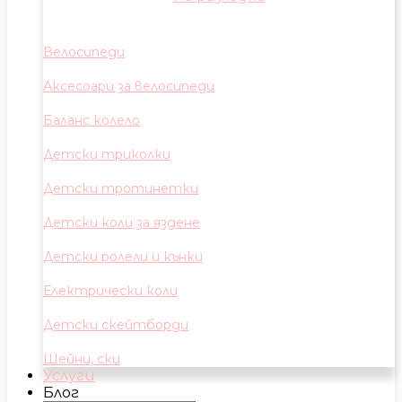
Велосипеди
Аксесоари за велосипеди
Баланс колело
Детски триколки
Детски тротинетки
Детски коли за яздене
Детски ролели и кънки
Електрически коли
Детски скейтборди
Шейни, ски
Услуги
Блог