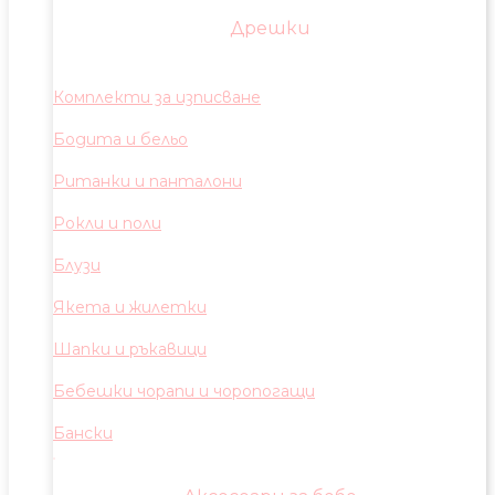
Дрешки
Комплекти за изписване
Бодита и бельо
Ританки и панталони
Рокли и поли
Блузи
Якета и жилетки
Шапки и ръкавици
Бебешки чорапи и чоропогащи
Бански