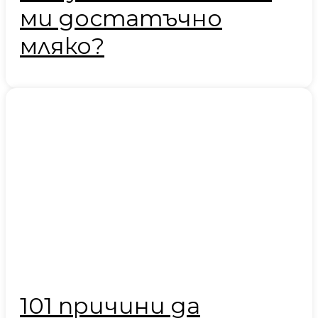
ми достатъчно
мляко?
101 причини да