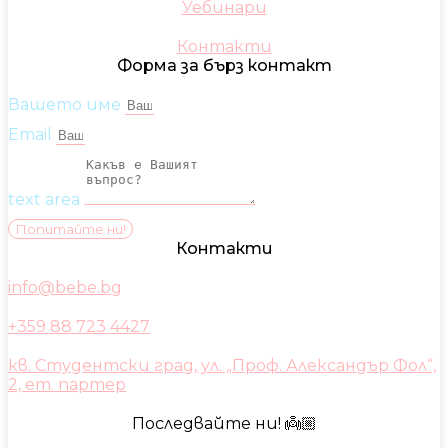
Уебинари
Контакти
Форма за бърз контакт
Вашето име
Email
text area
Попитайте ни!
Контакти
info@bebe.bg
+359 88 723 4427
кв. Студентски град, ул. „Проф. Александър Фол“,
2, ет. партер
Последвайте ни! 👼🏼