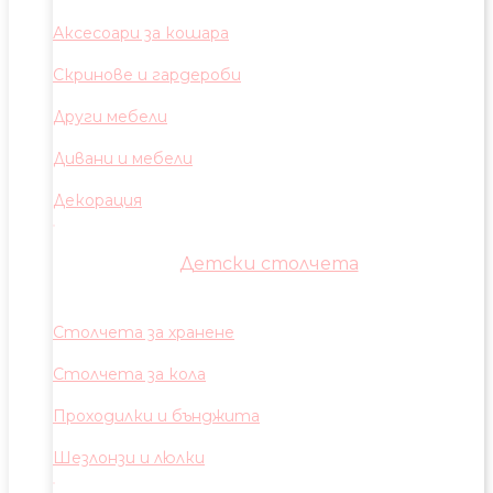
Аксесоари за кошара
Скринове и гардероби
Други мебели
Дивани и мебели
Декорация
Детски столчета
Столчета за хранене
Столчета за кола
Проходилки и бънджита
Шезлонзи и люлки