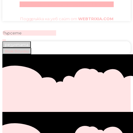
Facebook
Instagram
Youtube
Pinterest
Поддръжка на уеб сайт от
WEBTRIXIA.COM
резултата
Виж всички