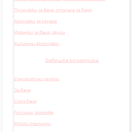
Подложки за вана, стъпала за баня
Акесоари за къпане
Играчки за баня, други
Хигиенни аксесоари
Бебешка козметика
Еднократни пелени
За баня
След баня
Лосиони, кремове
Мокри кърпички