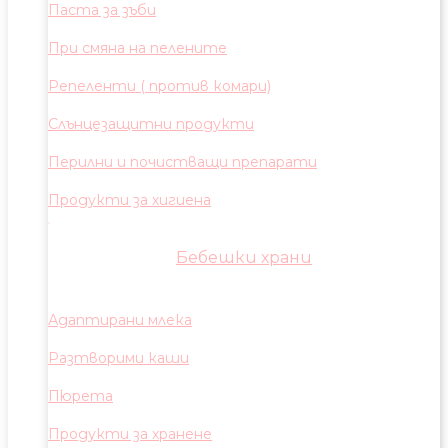
Паста за зъби
При смяна на пелените
Репеленти ( против комари)
Слънцезащитни продукти
Перилни и почистващи препарати
Продукти за хигиена
Бебешки храни
Адаптирани млека
Разтворими каши
Пюрета
Продукти за хранене