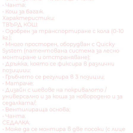
• Чанта;
• Кош за багаж.
Характеристики:
ТВЪРД КОШ:
• Одобрен за транспортиране с кола (0-10
кг.);
• Много просторен, оборудван с Quicky
System (патентована система за лесно
монтиране и отстраняване);
• Дръжка, която се фиксира в различни
позициии;
• Гръбчето се регулира в 3 позиции;
• Матраче;
• Дизайн с шевове на покривалото /
универсално и за коша за новородено и за
седалката/;
• Вентилираща основа;
• Чанта.
СЕДАЛКА:
• Може да се монтира в две посоки (с лице