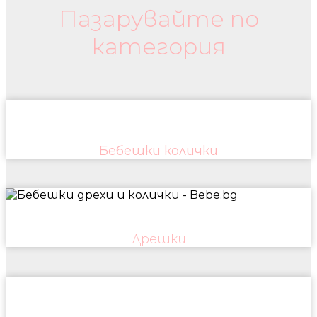
Пазарувайте по
категория
Бебешки колички
Дрешки