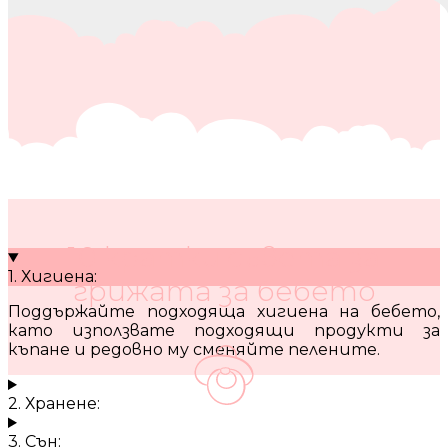
10 кратки съвета за
1. Хигиена:
грижата за бебето
Поддържайте подходяща хигиена на бебето,
като използвате подходящи продукти за
къпане и редовно му сменяйте пелените.
2. Хранене:
3. Сън: