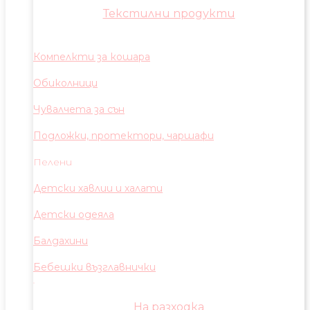
Текстилни продукти
Компелкти за кошара
Обиколници
Чувалчета за сън
Подложки, протектори, чаршафи
Пелени
Детски хавлии и халати
Детски одеяла
Балдахини
Бебешки възглавнички
На разходка