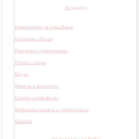
Дрешки
Комплекти за изписване
Бодита и бельо
Ританки и панталони
Рокли и поли
Блузи
Якета и жилетки
Шапки и ръкавици
Бебешки чорапи и чоропогащи
Бански