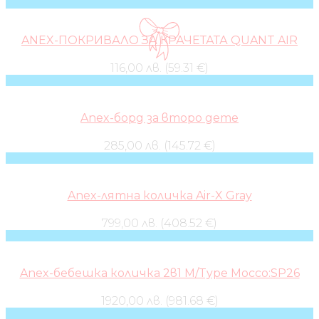
ANEX-ПОКРИВАЛО ЗА КРАЧЕТАТА QUANT AIR
116,00 лв. (59.31 €)
Anex-борд за второ дете
285,00 лв. (145.72 €)
Anex-лятна количка Air-X Gray
799,00 лв. (408.52 €)
Anex-бебешка количка 2в1 M/Type Mocco:SP26
1920,00 лв. (981.68 €)