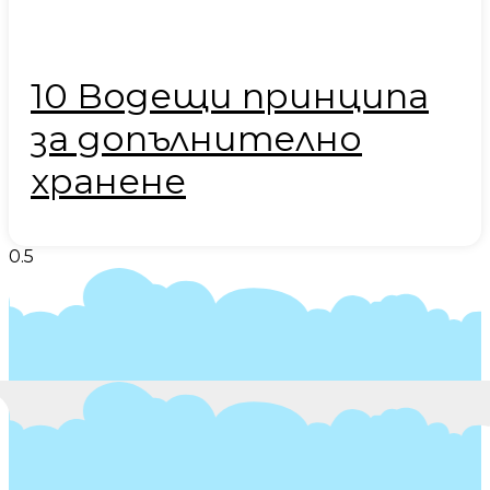
10 Водещи принципа
за допълнително
хранене