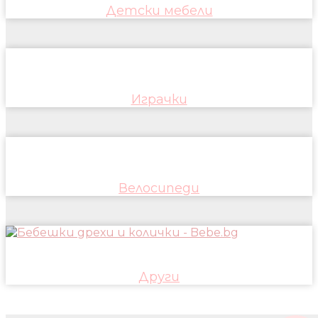
Детски мебели
Играчки
Велосипеди
Други