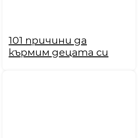
101 причини да
кърмим децата си