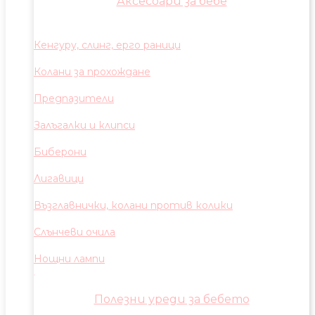
Аксесоари за бебе
Кенгуру, слинг, ерго раници
Колани за прохождане
Предпазители
Залъгалки и клипси
Биберони
Лигавици
Възглавнички, колани против колики
Слънчеви очила
Нощни лампи
Полезни уреди за бебето