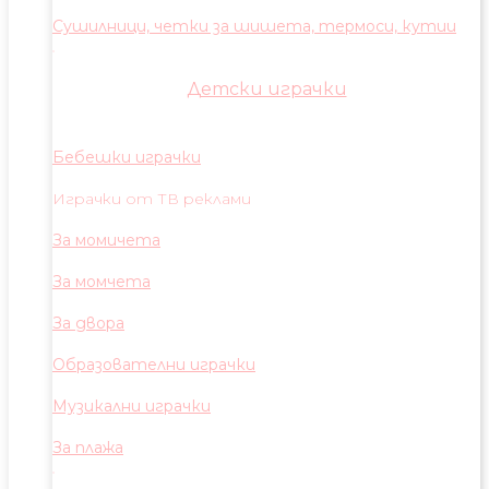
Сушилници, четки за шишета, термоси, кутии
Детски играчки
Бебешки играчки
Играчки от ТВ реклами
За момичета
За момчета
За двора
Образователни играчки
Музикални играчки
За плажа