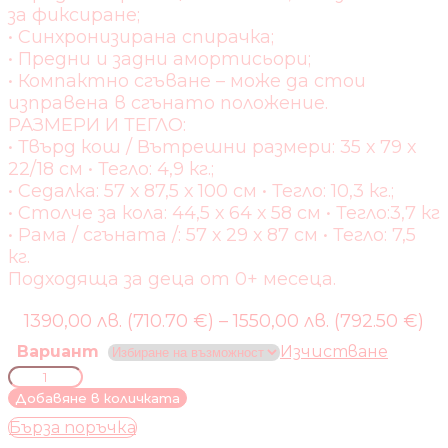
за фиксиране;
• Синхронизирана спирачка;
• Предни и задни амортисьори;
• Компактно сгъване – може да стои
изправена в сгънато положение.
РАЗМЕРИ И ТЕГЛО:
• Твърд кош / Вътрешни размери: 35 х 79 х
22/18 см • Тегло: 4,9 кг.;
• Седалка: 57 х 87,5 х 100 см • Тегло: 10,3 кг.;
• Столче за кола: 44,5 х 64 х 58 см • Тегло:3,7 кг
• Рама / сгъната /: 57 х 29 х 87 см • Тегло: 7,5
кг.
Подходяща за деца от 0+ месеца.
1390,00 лв. (710.70 €)
–
1550,00 лв. (792.50 €)
Вариант
Изчистване
количество
за
Добавяне в количката
БЕБЕШКА
Бърза поръчка
КОЛИЧКА