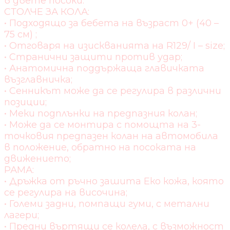
в двете посоки.
СТОЛЧЕ ЗА КОЛА:
• Подходящо за бебета на възраст 0+ (40 –
75 см) ;
• Отговаря на изискванията на R129/ I – size;
• Странични защити против удар;
• Анатомична поддържаща главичката
възглавничка;
• Сенникът може да се регулира в различни
позиции;
• Меки подплънки на предпазния колан;
• Може да се монтира с помощта на 3-
точковия предпазен колан на автомобила
в положение, обратно на посоката на
движението;
РАМА:
• Дръжка от ръчно зашита Еко кожа, която
се регулира на височина;
• Големи задни, помпащи гуми, с метални
лагери;
• Предни въртящи се колела, с възможност