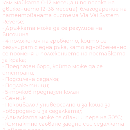
към майката 0-12 месеца и по посока на
движението 12-36 месеца), благодарение на
патентованата система Via Vai System
Reverse;
• Дръжката може да се регулира на
височина;
• 4 положения на гръбчето, които се
регулират с една ръка, като едновременно
се променя и положението на поставката
за крака;
• Предпазен борд, който може да се
отстрани;
• Подсилена седалка;
• Подлакътници;
• 5-точков предпазен колан
• Сенник;
• Покривало / универсално и за коша за
новородено и за седалката/;
• Дамаската може се свали и пере на 30°C;
• Компактно сгъване заедно със седалката