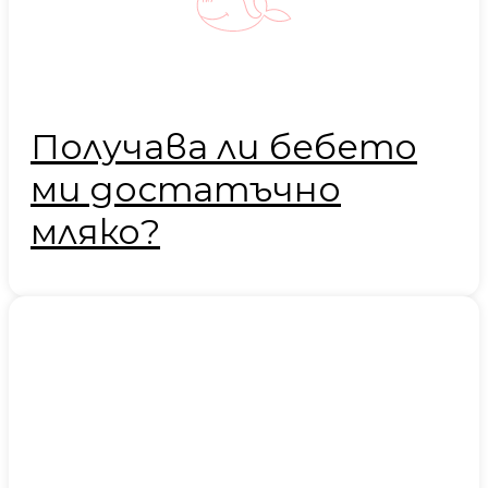
Получава ли бебето
ми достатъчно
мляко?