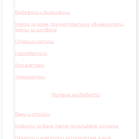
Бебефони и видеофони
Уреди за дома, пречистватели, увлажнители,
уреди за готвене
Стерилизатори
Нагреватели
Аспиратори
Термометри
Къпане на бебето
Вани и стойки
Кофички за баня, канче за поливане, козирка
Гърнета и адаптори за тоалетна чиния