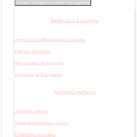
Close Продукти
Open Продукти
Бебешки колички
Детски комбинирани колички
Летни колички
Аксесоари за колички
Колички за близнаци
Детски мебели
Дървени легла
Трансформиращи легла
Сгъваеми кошари