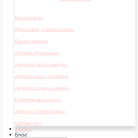
Велосипеди
Аксесоари за велосипеди
Баланс колело
Детски триколки
Детски тротинетки
Детски коли за яздене
Детски ролели и кънки
Електрически коли
Детски скейтборди
Шейни, ски
Услуги
Блог