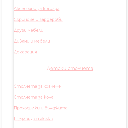
Аксесоари за кошара
Скринове и гардероби
Други мебели
Дивани и мебели
Декорация
Детски столчета
Столчета за хранене
Столчета за кола
Проходилки и бънджита
Шезлонзи и люлки