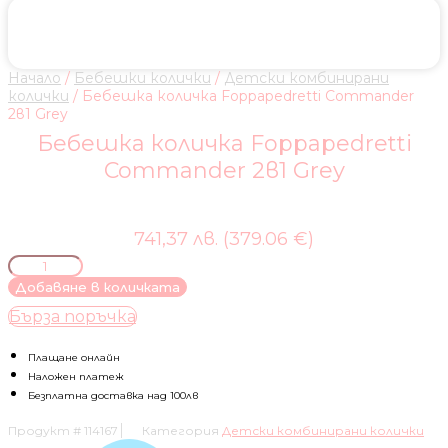
Начало
/
Бебешки колички
/
Детски комбинирани
колички
/ Бебешка количка Foppapedretti Commander
2в1 Grey
Бебешка количка Foppapedretti
Commander 2в1 Grey
741,37 лв. (379.06 €)
количество
за
Добавяне в количката
Бебешка
Бърза поръчка
количка
Foppapedretti
Commander
Плащане онлайн
2в1
Наложен платеж
Grey
Безплатна доставка над 100лв
Продукт #
114167
Категория
Детски комбинирани колички