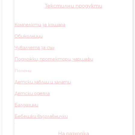
Текстилни продукти
Компелкти за кошара
Обиколници
Чувалчета за сън
Подложки, протектори, чаршафи
Пелени
Детски хавлии и халати
Детски одеяла
Балдахини
Бебешки възглавнички
На разходка