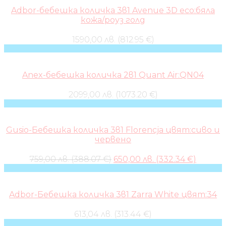
Adbor-бебешка количка 3в1 Avenue 3D eco:бяла
кожа/роуз голд
1590,00 лв. (812.95 €)
Anex-бебешка количка 2в1 Quant Air:QN04
2099,00 лв. (1073.20 €)
Gusio-Бебешка количка 3в1 Florencja цвят:сиво и
червено
Original
Curren
759,00 лв. (388.07 €)
650,00 лв. (332.34 €)
price
price
was:
is:
759,00 лв..
650,00 
Adbor-Бебешка количка 3в1 Zarra White цвят:34
613,04 лв. (313.44 €)