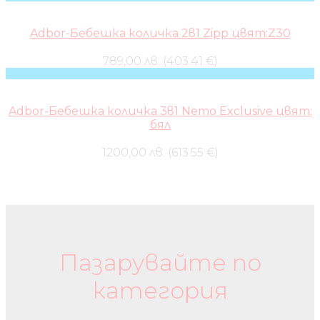
Adbor-Бебешка количка 2в1 Zipp цвят:Z30
789,00 лв. (403.41 €)
Adbor-Бебешка количка 3в1 Nemo Exclusive цвят:
бял
1200,00 лв. (613.55 €)
Бебешки колички и дрехи
Пазарувайте по
категория