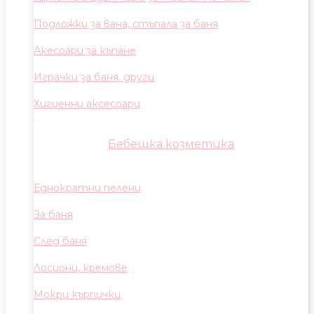
Подложки за вана, стъпала за баня
Акесоари за къпане
Играчки за баня, други
Хигиенни аксесоари
Бебешка козметика
Еднократни пелени
За баня
След баня
Лосиони, кремове
Мокри кърпички