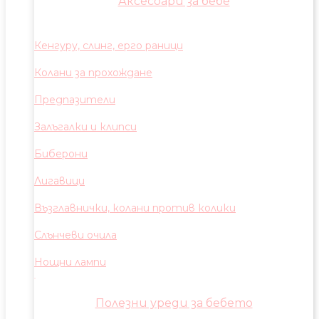
Аксесоари за бебе
Кенгуру, слинг, ерго раници
Колани за прохождане
Предпазители
Залъгалки и клипси
Биберони
Лигавици
Възглавнички, колани против колики
Слънчеви очила
Нощни лампи
Полезни уреди за бебето