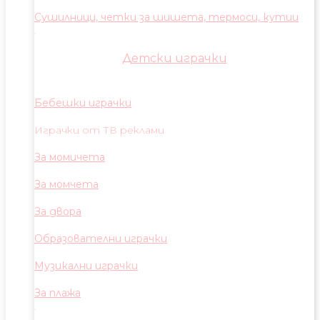
Сушилници, четки за шишета, термоси, кутии
Детски играчки
Бебешки играчки
Играчки от ТВ реклами
За момичета
За момчета
За двора
Образователни играчки
Музикални играчки
За плажа