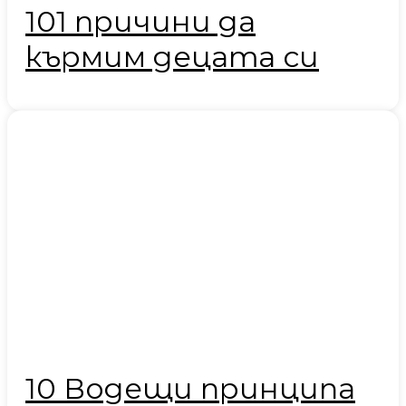
101 причини да
кърмим децата си
10 Водещи принципа