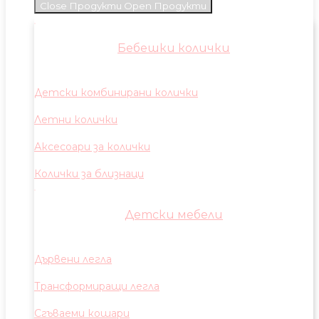
Close Продукти
Open Продукти
Бебешки колички
Детски комбинирани колички
Летни колички
Аксесоари за колички
Колички за близнаци
Детски мебели
Дървени легла
Трансформиращи легла
Сгъваеми кошари