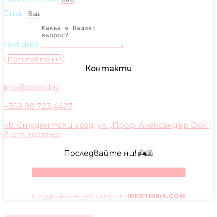
Email
text area
Попитайте ни!
Контакти
info@bebe.bg
+359 88 723 4427
кв. Студентски град, ул. „Проф. Александър Фол“,
2, ет. партер
Последвайте ни! 👼🏼
Facebook
Instagram
Youtube
Pinterest
Поддръжка на уеб сайт от
WEBTRIXIA.COM