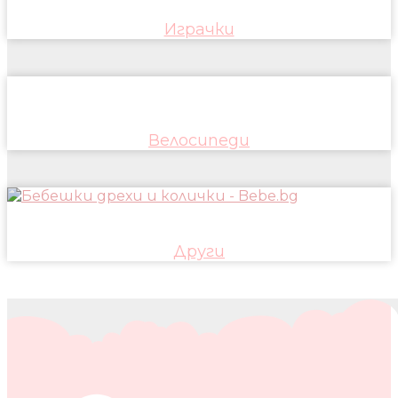
Играчки
Велосипеди
Други