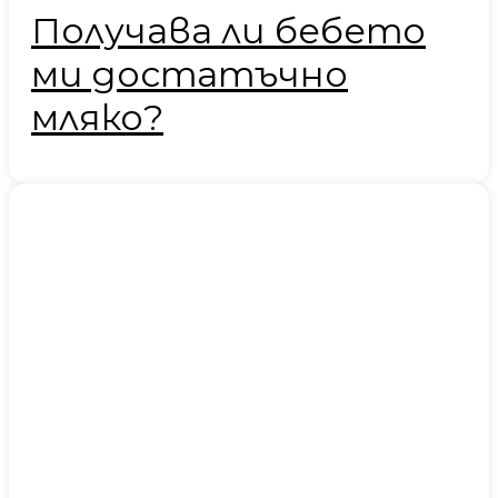
Получава ли бебето
ми достатъчно
мляко?