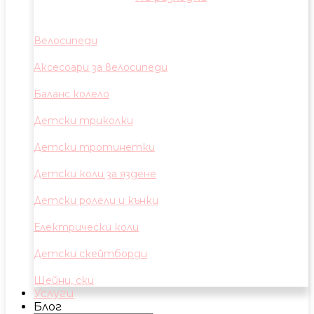
Велосипеди
Аксесоари за велосипеди
Баланс колело
Детски триколки
Детски тротинетки
Детски коли за яздене
Детски ролели и кънки
Електрически коли
Детски скейтборди
Шейни, ски
Услуги
Блог