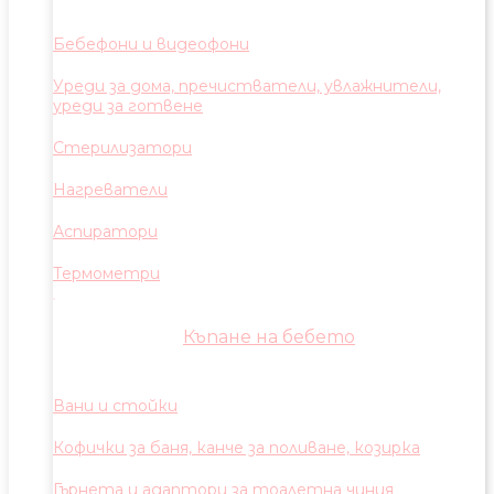
Бебефони и видеофони
Уреди за дома, пречистватели, увлажнители,
уреди за готвене
Стерилизатори
Нагреватели
Аспиратори
Термометри
Къпане на бебето
Вани и стойки
Кофички за баня, канче за поливане, козирка
Гърнета и адаптори за тоалетна чиния