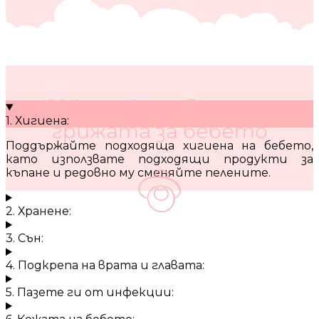
10 кратки съвета за
1. Хигиена:
грижата за бебето
Поддържайте подходяща хигиена на бебето,
като използвате подходящи продукти за
къпане и редовно му сменяйте пелените.
2. Хранене:
3. Сън:
4. Подкрепа на врата и главата:
5. Пазете ги от инфекции: