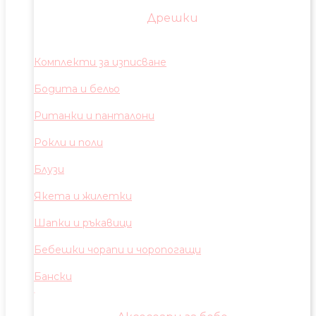
Дрешки
Комплекти за изписване
Бодита и бельо
Ританки и панталони
Рокли и поли
Блузи
Якета и жилетки
Шапки и ръкавици
Бебешки чорапи и чоропогащи
Бански