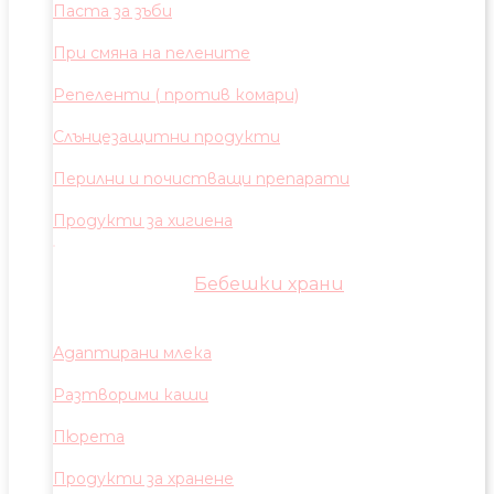
Паста за зъби
При смяна на пелените
Репеленти ( против комари)
Слънцезащитни продукти
Перилни и почистващи препарати
Продукти за хигиена
Бебешки храни
Адаптирани млека
Разтворими каши
Пюрета
Продукти за хранене