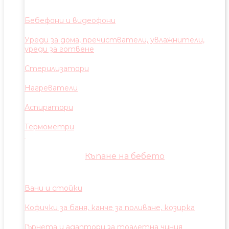
Бебефони и видеофони
Уреди за дома, пречистватели, увлажнители,
уреди за готвене
Стерилизатори
Нагреватели
Аспиратори
Термометри
Къпане на бебето
Вани и стойки
Кофички за баня, канче за поливане, козирка
Гърнета и адаптори за тоалетна чиния