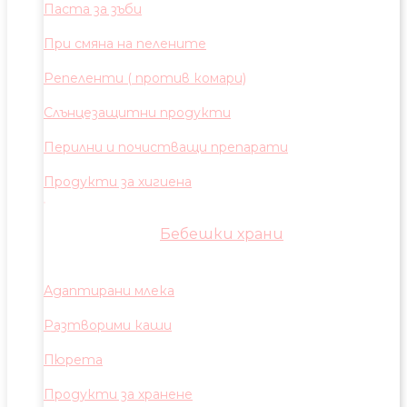
Паста за зъби
При смяна на пелените
Репеленти ( против комари)
Слънцезащитни продукти
Перилни и почистващи препарати
Продукти за хигиена
Бебешки храни
Адаптирани млека
Разтворими каши
Пюрета
Продукти за хранене