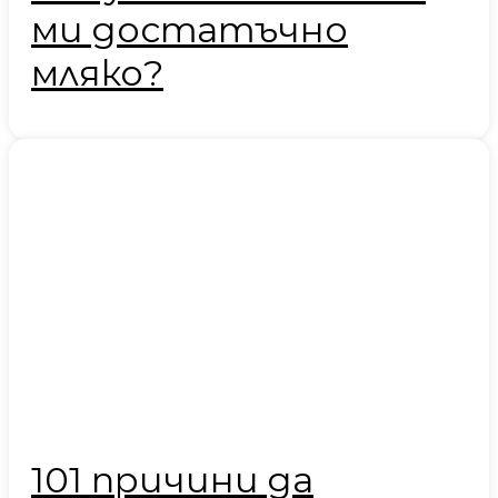
ми достатъчно
мляко?
101 причини да