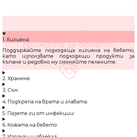
10 кратки съвета за
1. Хигиена:
грижата за бебето
Поддържайте подходяща хигиена на бебето,
като използвате подходящи продукти за
къпане и редовно му сменяйте пелените.
2. Хранене:
3. Сън:
4. Подкрепа на врата и главата:
5. Пазете ги от инфекции:
6. Кожата на бебето:
7. Играчки и облекла: