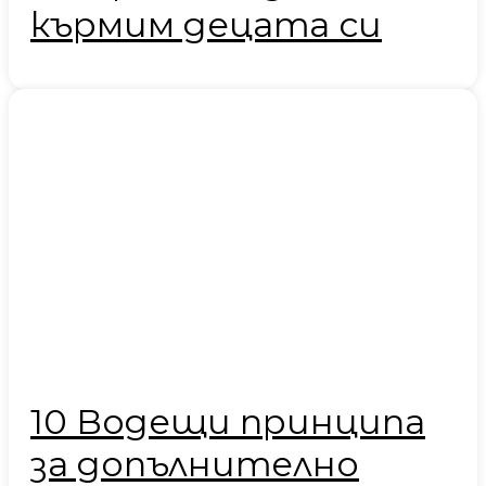
кърмим децата си
10 Водещи принципа
за допълнително