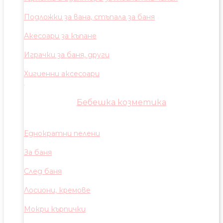
Подложки за вана, стъпала за баня
Акесоари за къпане
Играчки за баня, други
Хигиенни аксесоари
Бебешка козметика
Еднократни пелени
За баня
След баня
Лосиони, кремове
Мокри кърпички