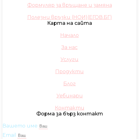
Формуляр за връщане и замяна
Полезни връзки (НОИ)(ЕГОВ.БГ)
Карта на сайта
Начало
За нас
Услуги
Продукти
Блог
Уебинари
Контакти
Форма за бърз контакт
Вашето име
Email