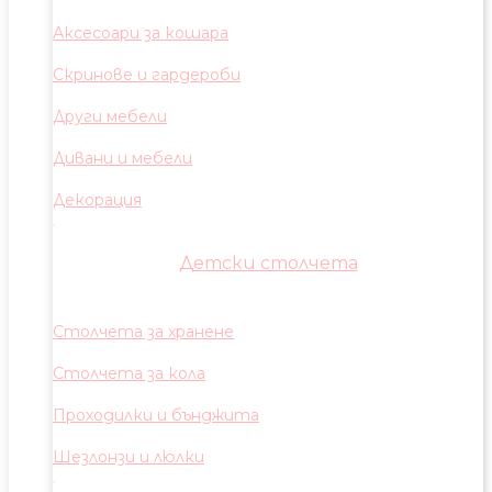
Аксесоари за кошара
Скринове и гардероби
Други мебели
Дивани и мебели
Декорация
Детски столчета
Столчета за хранене
Столчета за кола
Проходилки и бънджита
Шезлонзи и люлки