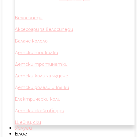
Велосипеди
Аксесоари за велосипеди
Баланс колело
Детски триколки
Детски тротинетки
Детски коли за яздене
Детски ролели и кънки
Електрически коли
Детски скейтборди
Шейни, ски
Услуги
Блог