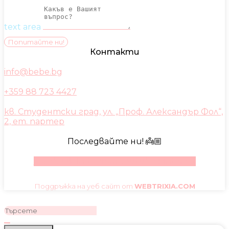
text area
Попитайте ни!
Контакти
info@bebe.bg
+359 88 723 4427
кв. Студентски град, ул. „Проф. Александър Фол“,
2, ет. партер
Последвайте ни! 👼🏼
Facebook
Instagram
Youtube
Pinterest
Поддръжка на уеб сайт от
WEBTRIXIA.COM