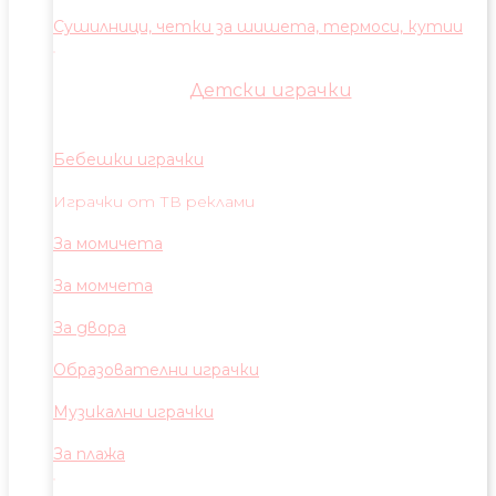
Сушилници, четки за шишета, термоси, кутии
Детски играчки
Бебешки играчки
Играчки от ТВ реклами
За момичета
За момчета
За двора
Образователни играчки
Музикални играчки
За плажа