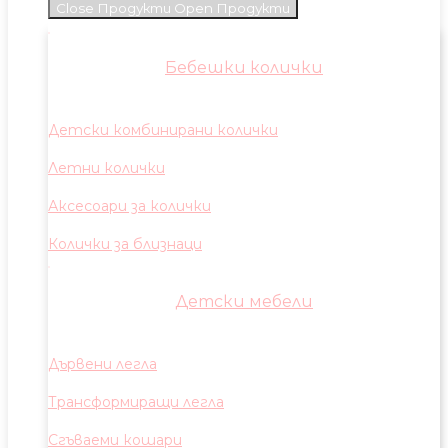
Close Продукти
Open Продукти
Бебешки колички
Детски комбинирани колички
Летни колички
Аксесоари за колички
Колички за близнаци
Детски мебели
Дървени легла
Трансформиращи легла
Сгъваеми кошари