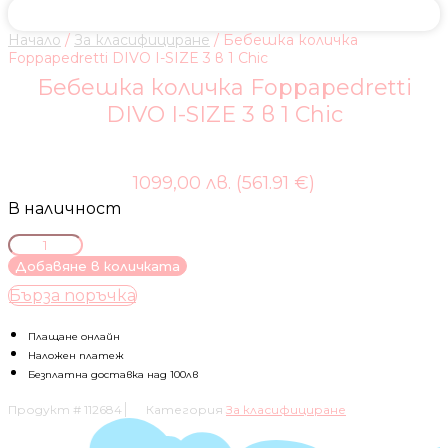
Начало
/
За класифициране
/ Бебешка количка
Foppapedretti DIVO I-SIZE 3 в 1 Chic
Бебешка количка Foppapedretti
DIVO I-SIZE 3 в 1 Chic
1099,00 лв. (561.91 €)
В наличност
количество
за
Добавяне в количката
Бебешка
Бърза поръчка
количка
Foppapedretti
DIVO
Плащане онлайн
I-
Наложен платеж
SIZE
Безплатна доставка над 100лв
3
Продукт #
112684
Категория
За класифициране
в
1