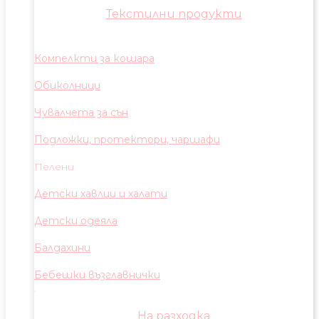
Текстилни продукти
Компелкти за кошара
Обиколници
Чувалчета за сън
Подложки, протектори, чаршафи
Пелени
Детски хавлии и халати
Детски одеяла
Балдахини
Бебешки възглавнички
На разходка