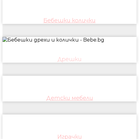
Бебешки колички
Дрешки
Детски мебели
Играчки