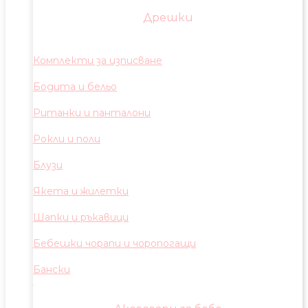
Дрешки
Комплекти за изписване
Бодита и бельо
Ританки и панталони
Рокли и поли
Блузи
Якета и жилетки
Шапки и ръкавици
Бебешки чорапи и чоропогащи
Бански