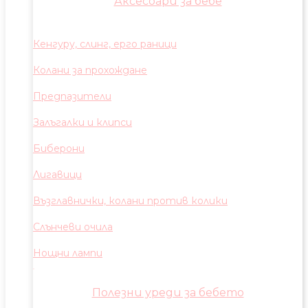
Аксесоари за бебе
Кенгуру, слинг, ерго раници
Колани за прохождане
Предпазители
Залъгалки и клипси
Биберони
Лигавици
Възглавнички, колани против колики
Слънчеви очила
Нощни лампи
Полезни уреди за бебето