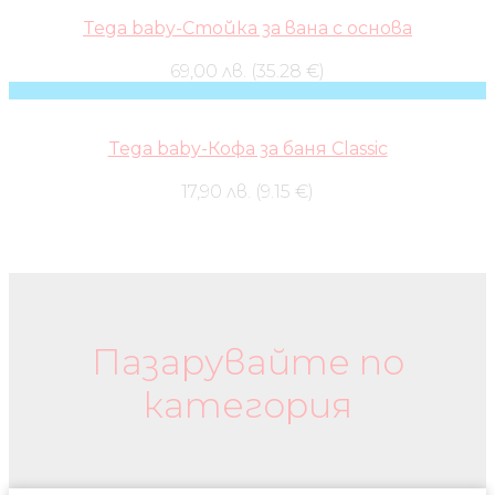
Tega baby-Стойка за вана с основа
69,00 лв. (35.28 €)
Tega baby-Кофа за баня Classic
17,90 лв. (9.15 €)
Бебешки колички и дрехи
Пазарувайте по
категория