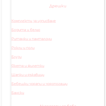
Дрешки
Комплекти за изписване
Бодита и бельо
Ританки и панталони
Рокли и поли
Блузи
Якета и жилетки
Шапки и ръкавици
Бебешки чорапи и чоропогащи
Бански