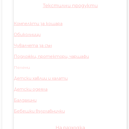
Текстилни продукти
Компелкти за кошара
Обиколници
Чувалчета за сън
Подложки, протектори, чаршафи
Пелени
Детски хавлии и халати
Детски одеяла
Балдахини
Бебешки възглавнички
На разходка