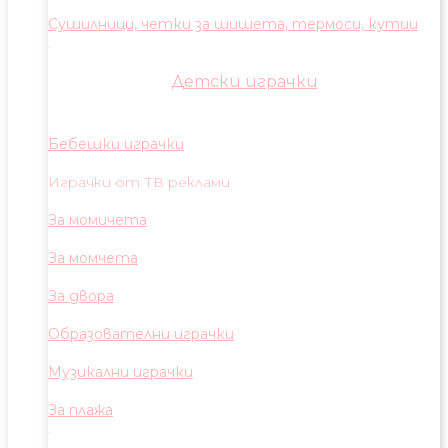
Сушилници, четки за шишета, термоси, кутии
Детски играчки
Бебешки играчки
Играчки от ТВ реклами
За момичета
За момчета
За двора
Образователни играчки
Музикални играчки
За плажа