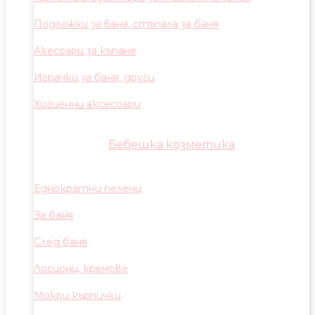
Подложки за вана, стъпала за баня
Акесоари за къпане
Играчки за баня, други
Хигиенни аксесоари
Бебешка козметика
Еднократни пелени
За баня
След баня
Лосиони, кремове
Мокри кърпички