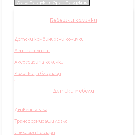
Close Продукти
Open Продукти
Бебешки колички
Детски комбинирани колички
Летни колички
Аксесоари за колички
Колички за близнаци
Детски мебели
Дървени легла
Трансформиращи легла
Сгъваеми кошари