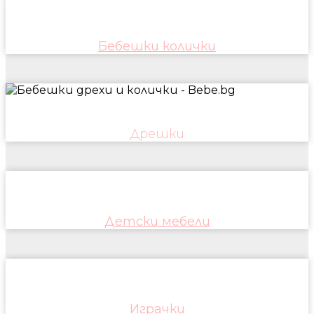
Бебешки колички
Дрешки
Детски мебели
Играчки