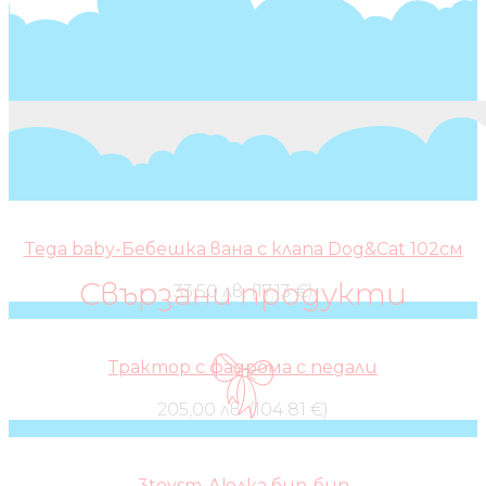
Tega baby-Бебешка вана с клапа Dog&Cat 102см
Свързани продукти
33,50 лв. (17.13 €)
Трактор с фадрома с педали
205,00 лв. (104.81 €)
3toysm-Люлка бип-бип