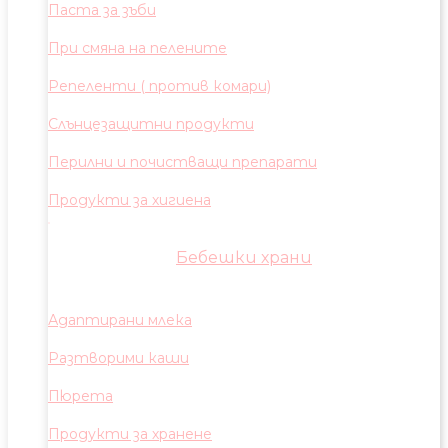
Паста за зъби
При смяна на пелените
Репеленти ( против комари)
Слънцезащитни продукти
Перилни и почистващи препарати
Продукти за хигиена
Бебешки храни
Адаптирани млека
Разтворими каши
Пюрета
Продукти за хранене