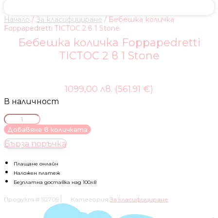
Начало
/
За класифициране
/ Бебешка количка
Foppapedretti TICTOC 2 в 1 Stone
Бебешка количка Foppapedretti
TICTOC 2 в 1 Stone
1099,00 лв. (561.91 €)
В наличност
количество
за
Добавяне в количката
Бебешка
Бърза поръчка
количка
Foppapedretti
TICTOC
Плащане онлайн
2
Наложен платеж
в
Безплатна доставка над 100лв
1
Продукт #
112709
Категория
За класифициране
Stone