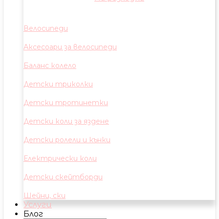
Велосипеди
Аксесоари за велосипеди
Баланс колело
Детски триколки
Детски тротинетки
Детски коли за яздене
Детски ролели и кънки
Електрически коли
Детски скейтборди
Шейни, ски
Услуги
Блог