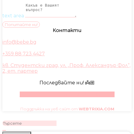
text area
Попитайте ни!
Контакти
info@bebe.bg
+359 88 723 4427
кв. Студентски град, ул. „Проф. Александър Фол“,
2, ет. партер
Последвайте ни! 👼🏼
Facebook
Instagram
Youtube
Pinterest
Поддръжка на уеб сайт от
WEBTRIXIA.COM