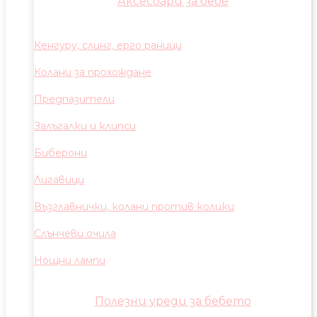
Аксесоари за бебе
Кенгуру, слинг, ерго раници
Колани за прохождане
Предпазители
Залъгалки и клипси
Биберони
Лигавици
Възглавнички, колани против колики
Слънчеви очила
Нощни лампи
Полезни уреди за бебето