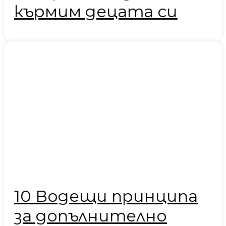
кърмим децата си
10 Водещи принципа
за допълнително