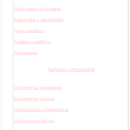
Аксесоари за кошара
Скринове и гардероби
Други мебели
Дивани и мебели
Декорация
Детски столчета
Столчета за хранене
Столчета за кола
Проходилки и бънджита
Шезлонзи и люлки