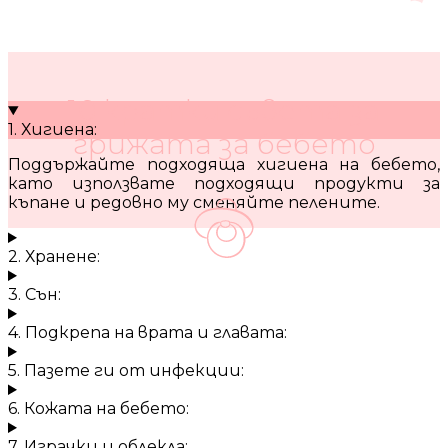
10 кратки съвета за
1. Хигиена:
грижата за бебето
Поддържайте подходяща хигиена на бебето,
като използвате подходящи продукти за
къпане и редовно му сменяйте пелените.
2. Хранене:
3. Сън:
4. Подкрепа на врата и главата:
5. Пазете ги от инфекции:
6. Кожата на бебето:
7. Играчки и облекла: