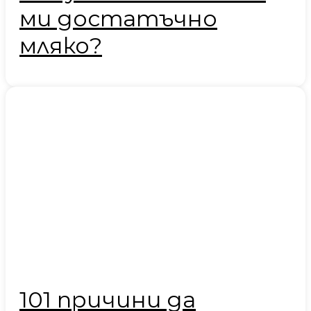
ми достатъчно
мляко?
101 причини да