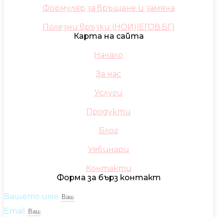
Формуляр за връщане и замяна
Полезни връзки (НОИ)(ЕГОВ.БГ)
Карта на сайта
Начало
За нас
Услуги
Продукти
Блог
Уебинари
Контакти
Форма за бърз контакт
Вашето име
Email