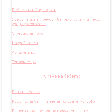
Бебефони и видеофони
Уреди за дома, пречистватели, увлажнители,
уреди за готвене
Стерилизатори
Нагреватели
Аспиратори
Термометри
Къпане на бебето
Вани и стойки
Кофички за баня, канче за поливане, козирка
Гърнета и адаптори за тоалетна чиния