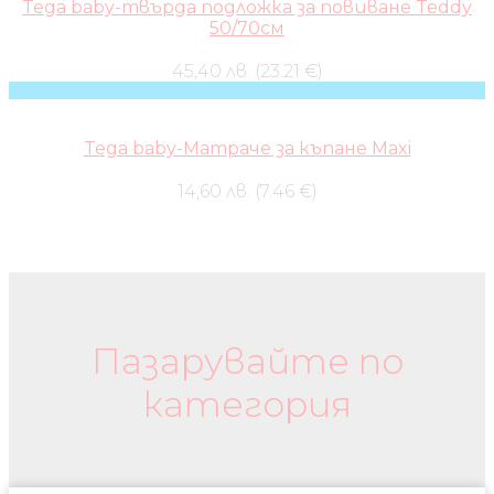
Tega baby-твърда подложка за повиване Teddy
50/70см
45,40 лв. (23.21 €)
Tega baby-Матраче за къпане Maxi
14,60 лв. (7.46 €)
Бебешки колички и дрехи
Пазарувайте по
категория