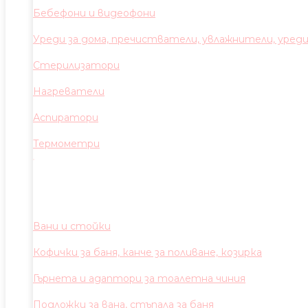
Бебефони и видеофони
Уреди за дома, пречистватели, увлажнители, уред
Стерилизатори
Нагреватели
Аспиратори
Термометри
Вани и стойки
Кофички за баня, канче за поливане, козирка
Гърнета и адаптори за тоалетна чиния
Подложки за вана, стъпала за баня