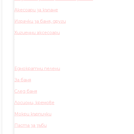
Акесоари за къпане
Играчки за баня, други
Хигиенни аксесоари
Еднократни пелени
За баня
След баня
Лосиони, кремове
Мокри кърпички
Паста за зъби