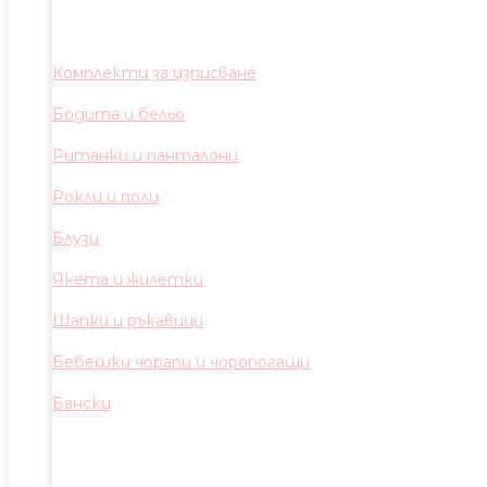
Комплекти за изписване
Бодита и бельо
Ританки и панталони
Рокли и поли
Блузи
Якета и жилетки
Шапки и ръкавици
Бебешки чорапи и чоропогащи
Бански