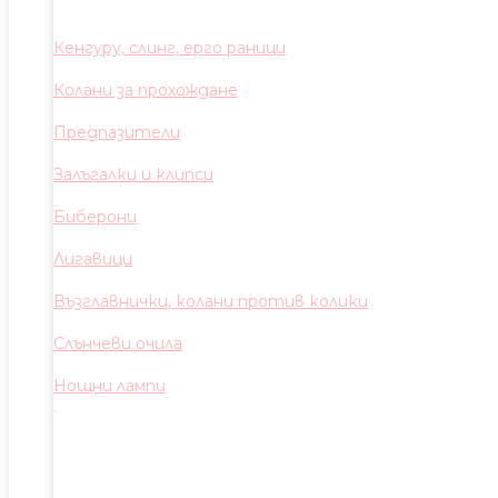
Кенгуру, слинг, ерго раници
Колани за прохождане
Предпазители
Залъгалки и клипси
Биберони
Лигавици
Възглавнички, колани против колики
Слънчеви очила
Нощни лампи