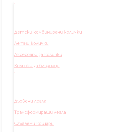
Детски комбинирани колички
Летни колички
Аксесоари за колички
Колички за близнаци
Дървени легла
Трансформиращи легла
Сгъваеми кошари