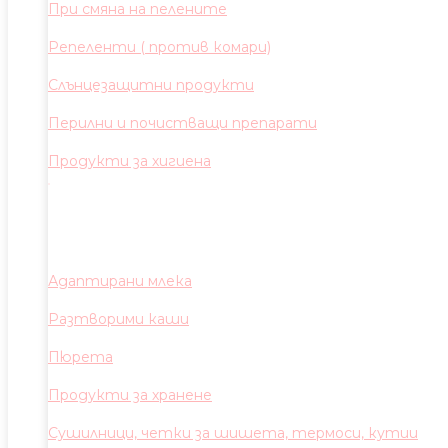
При смяна на пелените
Репеленти ( против комари)
Слънцезащитни продукти
Перилни и почистващи препарати
Продукти за хигиена
Адаптирани млека
Разтворими каши
Пюрета
Продукти за хранене
Сушилници, четки за шишета, термоси, кутии