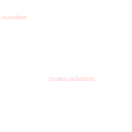
и за готвене
Къпане на бебето