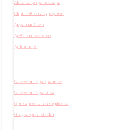
Аксесоари за кошара
Скринове и гардероби
Други мебели
Дивани и мебели
Декорация
Столчета за хранене
Столчета за кола
Проходилки и бънджита
Шезлонзи и люлки