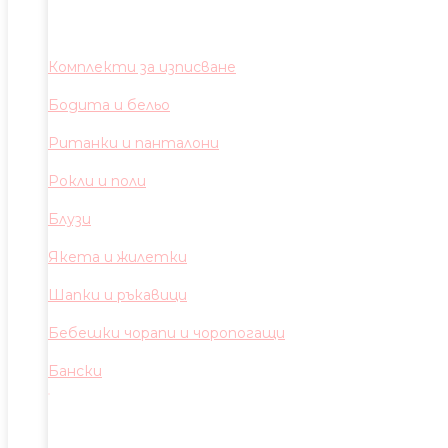
Комплекти за изписване
Бодита и бельо
Ританки и панталони
Рокли и поли
Блузи
Якета и жилетки
Шапки и ръкавици
Бебешки чорапи и чоропогащи
Бански