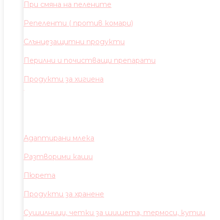
При смяна на пелените
Репеленти ( против комари)
Слънцезащитни продукти
Перилни и почистващи препарати
Продукти за хигиена
Адаптирани млека
Разтворими каши
Пюрета
Продукти за хранене
Сушилници, четки за шишета, термоси, кутии