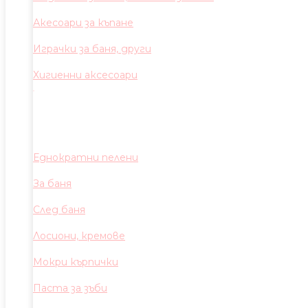
Акесоари за къпане
Играчки за баня, други
Хигиенни аксесоари
Еднократни пелени
За баня
След баня
Лосиони, кремове
Мокри кърпички
Паста за зъби