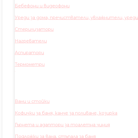
Бебефони и видеофони
Уреди за дома, пречистватели, увлажнители, уред
Стерилизатори
Нагреватели
Аспиратори
Термометри
Вани и стойки
Кофички за баня, канче за поливане, козирка
Гърнета и адаптори за тоалетна чиния
Подложки за вана, стъпала за баня