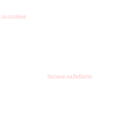
и за готвене
Къпане на бебето