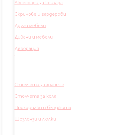
Аксесоари за кошара
Скринове и гардероби
Други мебели
Дивани и мебели
Декорация
Столчета за хранене
Столчета за кола
Проходилки и бънджита
Шезлонзи и люлки