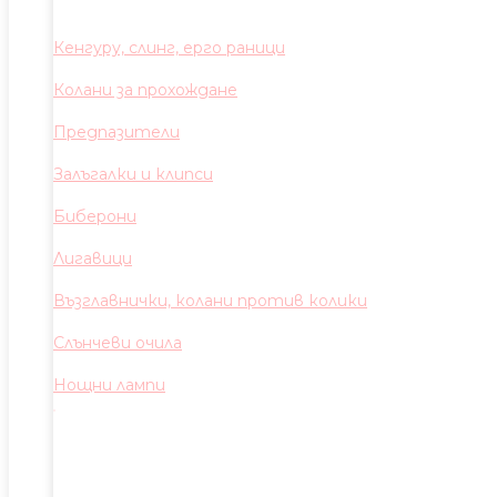
Кенгуру, слинг, ерго раници
Колани за прохождане
Предпазители
Залъгалки и клипси
Биберони
Лигавици
Възглавнички, колани против колики
Слънчеви очила
Нощни лампи