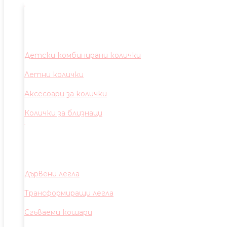
Детски комбинирани колички
Летни колички
Аксесоари за колички
Колички за близнаци
Дървени легла
Трансформиращи легла
Сгъваеми кошари