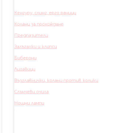
Кенгуру, слинг, ерго раници
Колани за прохождане
Предпазители
Залъгалки и клипси
Биберони
Лигавици
Възглавнички, колани против колики
Слънчеви очила
Нощни лампи