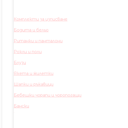
Комплекти за изписване
Бодита и бельо
Ританки и панталони
Рокли и поли
Блузи
Якета и жилетки
Шапки и ръкавици
Бебешки чорапи и чоропогащи
Бански