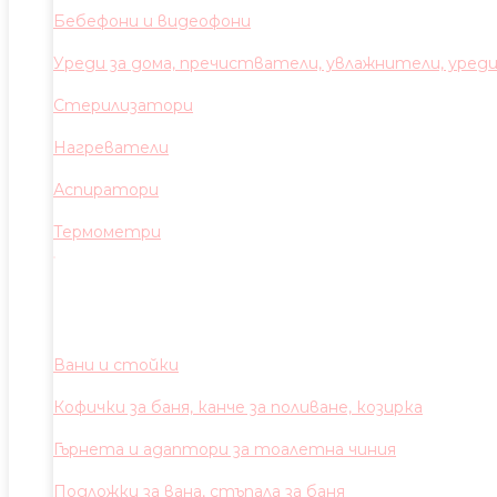
Бебефони и видеофони
Уреди за дома, пречистватели, увлажнители, уред
Стерилизатори
Нагреватели
Аспиратори
Термометри
Вани и стойки
Кофички за баня, канче за поливане, козирка
Гърнета и адаптори за тоалетна чиния
Подложки за вана, стъпала за баня