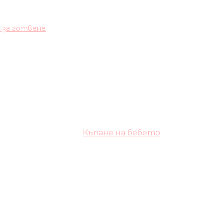
и за готвене
Къпане на бебето