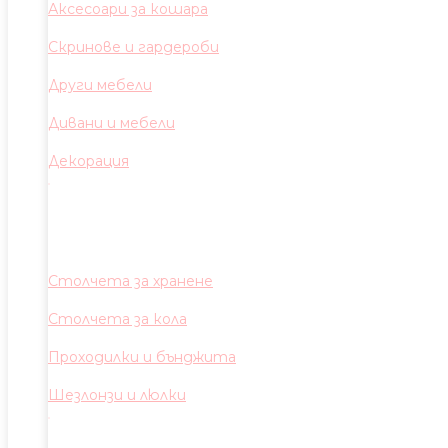
Аксесоари за кошара
Скринове и гардероби
Други мебели
Дивани и мебели
Декорация
Столчета за хранене
Столчета за кола
Проходилки и бънджита
Шезлонзи и люлки