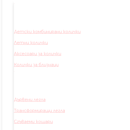
Детски комбинирани колички
Летни колички
Аксесоари за колички
Колички за близнаци
Дървени легла
Трансформиращи легла
Сгъваеми кошари