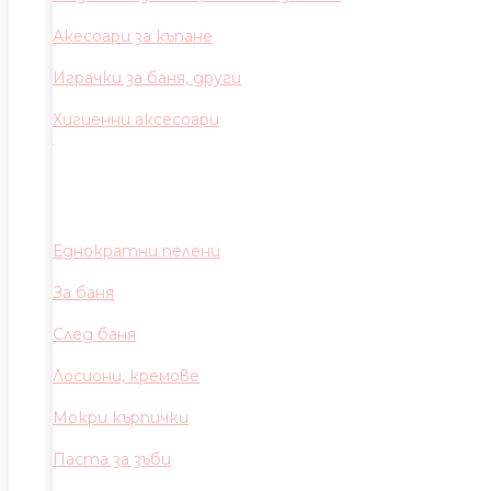
Акесоари за къпане
Играчки за баня, други
Хигиенни аксесоари
Еднократни пелени
За баня
След баня
Лосиони, кремове
Мокри кърпички
Паста за зъби