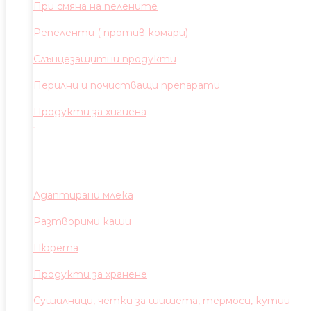
При смяна на пелените
Репеленти ( против комари)
Слънцезащитни продукти
Перилни и почистващи препарати
Продукти за хигиена
Адаптирани млека
Разтворими каши
Пюрета
Продукти за хранене
Сушилници, четки за шишета, термоси, кутии