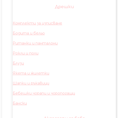
Дрешки
Комплекти за изписване
Бодита и бельо
Ританки и панталони
Рокли и поли
Блузи
Якета и жилетки
Шапки и ръкавици
Бебешки чорапи и чоропогащи
Бански