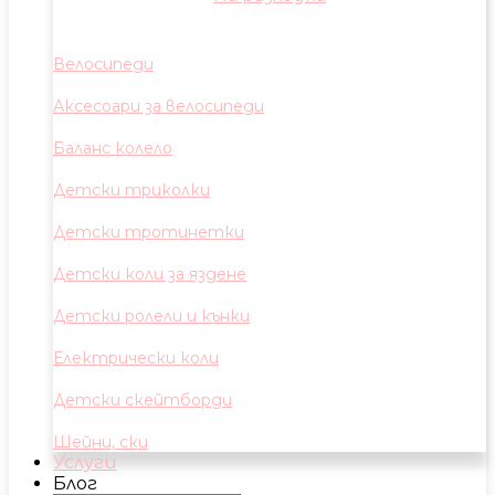
Велосипеди
Аксесоари за велосипеди
Баланс колело
Детски триколки
Детски тротинетки
Детски коли за яздене
Детски ролели и кънки
Електрически коли
Детски скейтборди
Шейни, ски
Услуги
Блог