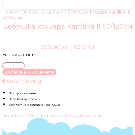
Начало
/
За класифициране
/ Бебешка кошара Karolina II
60/120см
Бебешка кошара Karolina II 60/120см
320,00 лв. (163.61 €)
В наличност
количество
за
Добавяне в количката
Бебешка
Бърза поръчка
кошара
Karolina
II
Плащане онлайн
60/120см
Наложен платеж
Безплатна доставка над 100лв
Продукт #
11259
Категория
За класифициране