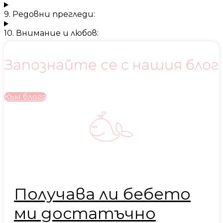
9. Редовни прегледи:
10. Внимание и любов:
Запознайте се с нашия блог
Към блога
Получава ли бебето
ми достатъчно