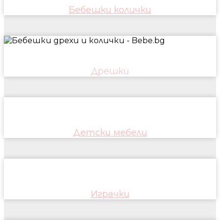
Бебешки колички
Дрешки
Детски мебели
Играчки