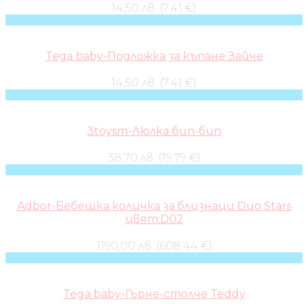
14,50 лв. (7.41 €)
Tega baby-Подложка за къпане Зайче
14,50 лв. (7.41 €)
3toysm-Люлка бип-бип
38,70 лв. (19.79 €)
Adbor-Бебешка количка за близнаци Duo Stars
цвят:D02
1190,00 лв. (608.44 €)
Tega baby-Гърне-столче Teddy