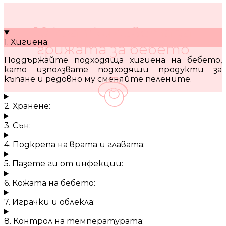
10 кратки съвета за
1. Хигиена:
грижата за бебето
Поддържайте подходяща хигиена на бебето,
като използвате подходящи продукти за
къпане и редовно му сменяйте пелените.
2. Хранене:
3. Сън:
4. Подкрепа на врата и главата:
5. Пазете ги от инфекции:
6. Кожата на бебето:
7. Играчки и облекла:
8. Контрол на температурата: