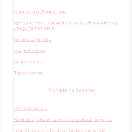
Бебефони и видеофони
Уреди за дома, пречистватели, увлажнители,
уреди за готвене
Стерилизатори
Нагреватели
Аспиратори
Термометри
Къпане на бебето
Вани и стойки
Кофички за баня, канче за поливане, козирка
Гърнета и адаптори за тоалетна чиния