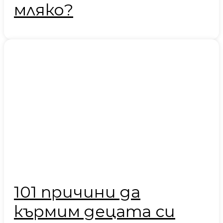
мляко?
101 причини да
кърмим децата си