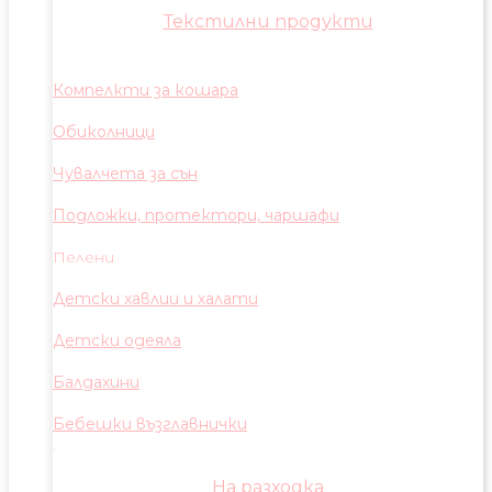
Текстилни продукти
Компелкти за кошара
Обиколници
Чувалчета за сън
Подложки, протектори, чаршафи
Пелени
Детски хавлии и халати
Детски одеяла
Балдахини
Бебешки възглавнички
На разходка