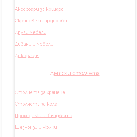
Аксесоари за кошара
Скринове и гардероби
Други мебели
Дивани и мебели
Декорация
Детски столчета
Столчета за хранене
Столчета за кола
Проходилки и бънджита
Шезлонзи и люлки