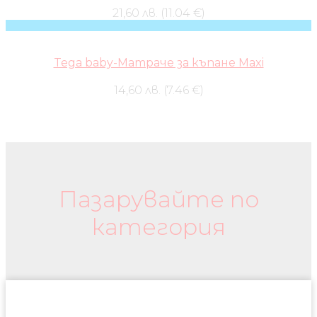
21,60 лв. (11.04 €)
Tega baby-Матраче за къпане Maxi
14,60 лв. (7.46 €)
Бебешки колички и дрехи
Пазарувайте по
категория