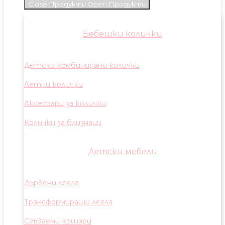
Close Продукти
Open Продукти
Бебешки колички
Детски комбинирани колички
Летни колички
Аксесоари за колички
Колички за близнаци
Детски мебели
Дървени легла
Трансформиращи легла
Сгъваеми кошари