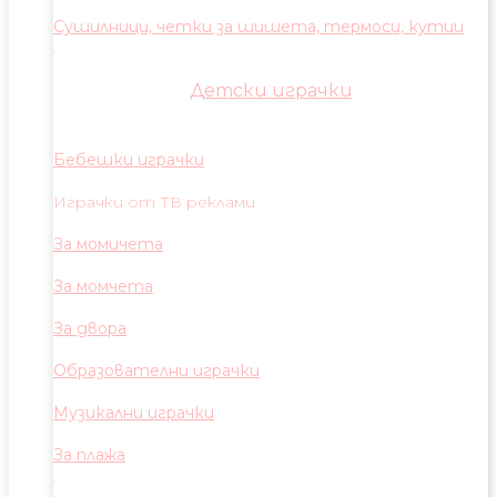
Сушилници, четки за шишета, термоси, кутии
Детски играчки
Бебешки играчки
Играчки от ТВ реклами
За момичета
За момчета
За двора
Образователни играчки
Музикални играчки
За плажа