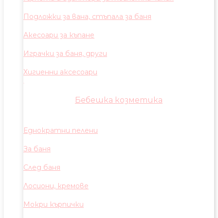
Подложки за вана, стъпала за баня
Акесоари за къпане
Играчки за баня, други
Хигиенни аксесоари
Бебешка козметика
Еднократни пелени
За баня
След баня
Лосиони, кремове
Мокри кърпички