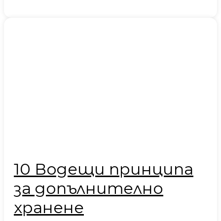
10 Водещи принципа
за допълнително
хранене