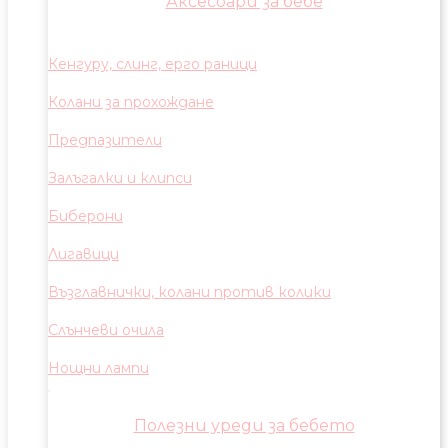
Аксесоари за бебе
Кенгуру, слинг, ерго раници
Колани за прохождане
Предпазители
Залъгалки и клипси
Биберони
Лигавици
Възглавнички, колани против колики
Слънчеви очила
Нощни лампи
Полезни уреди за бебето