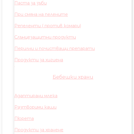
Паста за зъби
При смяна на пелените
Репеленти ( против комари)
Слънцезащитни продукти
Перилни и почистващи препарати
Продукти за хигиена
Бебешки храни
Адаптирани млека
Разтворими каши
Пюрета
Продукти за хранене