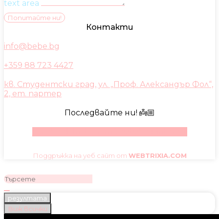
text area
Попитайте ни!
Контакти
info@bebe.bg
+359 88 723 4427
кв. Студентски град, ул. „Проф. Александър Фол“,
2, ет. партер
Последвайте ни! 👼🏼
Facebook
Instagram
Youtube
Pinterest
Поддръжка на уеб сайт от
WEBTRIXIA.COM
резултата
Виж всички