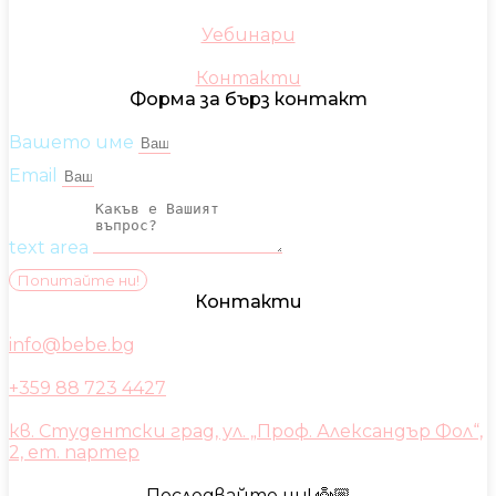
Уебинари
Контакти
Форма за бърз контакт
Вашето име
Email
text area
Попитайте ни!
Контакти
info@bebe.bg
+359 88 723 4427
кв. Студентски град, ул. „Проф. Александър Фол“,
2, ет. партер
Последвайте ни! 👼🏼