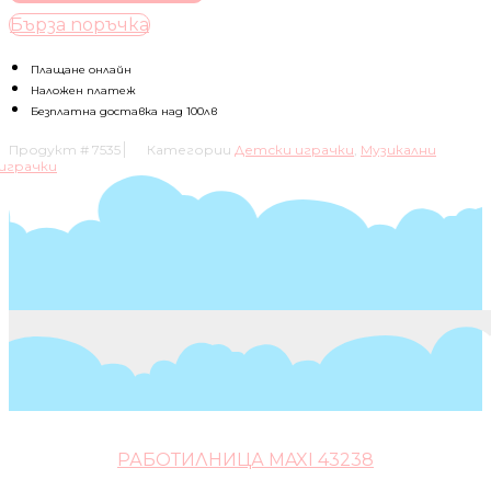
БЕБЕШКИ
Бърза поръчка
ВОЛАН
Плащане онлайн
Наложен платеж
Безплатна доставка над 100лв
Продукт #
7535
Категории
Детски играчки
,
Музикални
играчки
РАБОТИЛНИЦА MAXI 43238