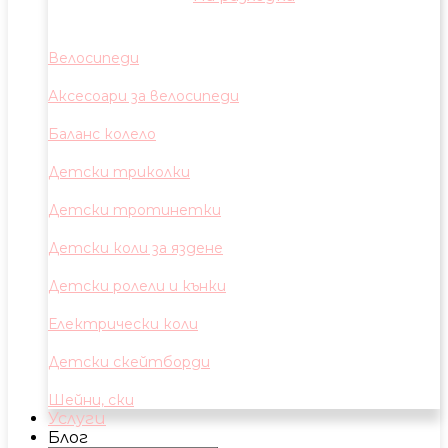
Велосипеди
Аксесоари за велосипеди
Баланс колело
Детски триколки
Детски тротинетки
Детски коли за яздене
Детски ролели и кънки
Електрически коли
Детски скейтборди
Шейни, ски
Услуги
Блог