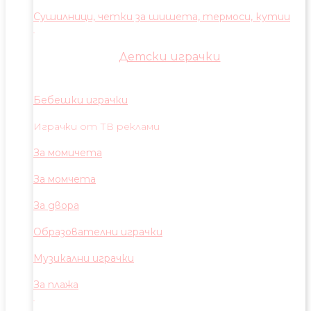
Сушилници, четки за шишета, термоси, кутии
Детски играчки
Бебешки играчки
Играчки от ТВ реклами
За момичета
За момчета
За двора
Образователни играчки
Музикални играчки
За плажа