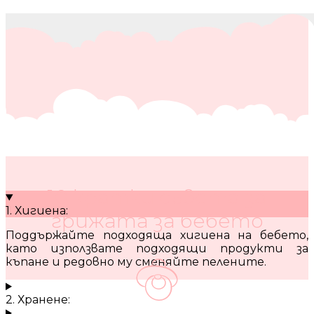
10 кратки съвета за
1. Хигиена:
грижата за бебето
Поддържайте подходяща хигиена на бебето,
като използвате подходящи продукти за
къпане и редовно му сменяйте пелените.
2. Хранене: