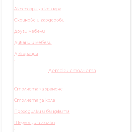
Аксесоари за кошара
Скринове и гардероби
Други мебели
Дивани и мебели
Декорация
Детски столчета
Столчета за хранене
Столчета за кола
Проходилки и бънджита
Шезлонзи и люлки