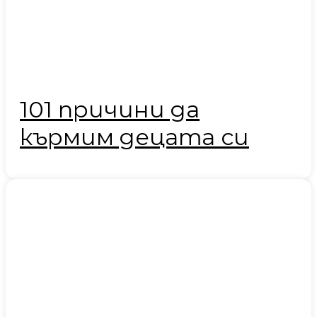
101 причини да
кърмим децата си