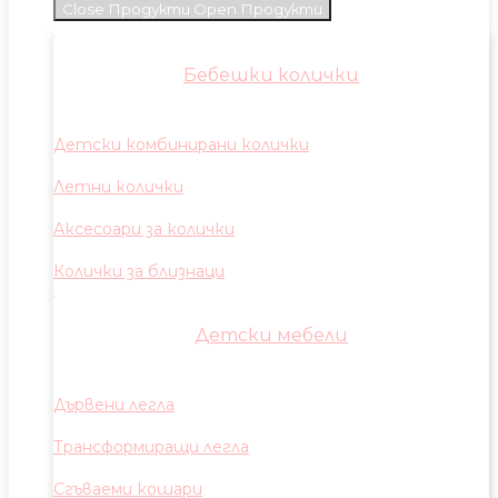
Close Продукти
Open Продукти
Бебешки колички
Детски комбинирани колички
Летни колички
Аксесоари за колички
Колички за близнаци
Детски мебели
Дървени легла
Трансформиращи легла
Сгъваеми кошари