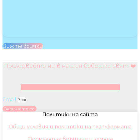
Вижте всички
Последвайте ни в нашия бебешки свят ❤️
Facebook
Instagram
Youtube
Pinterest
Email
Запишете се
Политики на сайта
Общи условия и политики на платформата
Формуляр за връщане и замяна