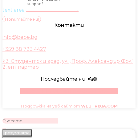
text area
Попитайте ни!
Контакти
info@bebe.bg
+359 88 723 4427
кв. Студентски град, ул. „Проф. Александър Фол“,
2, ет. партер
Последвайте ни! 👼🏼
Facebook
Instagram
Youtube
Pinterest
Поддръжка на уеб сайт от
WEBTRIXIA.COM
резултата