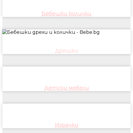
Бебешки колички
Дрешки
Детски мебели
Играчки