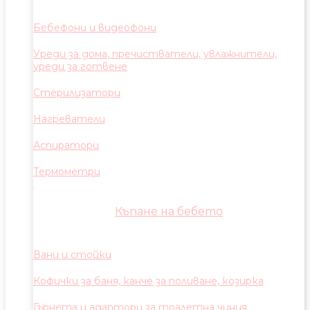
Бебефони и видеофони
Уреди за дома, пречистватели, увлажнители,
уреди за готвене
Стерилизатори
Нагреватели
Аспиратори
Термометри
Къпане на бебето
Вани и стойки
Кофички за баня, канче за поливане, козирка
Гърнета и адаптори за тоалетна чиния