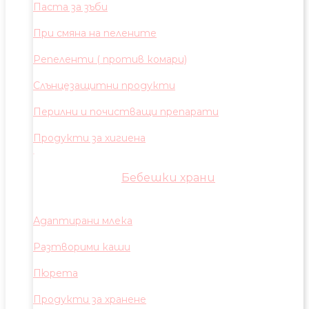
Паста за зъби
При смяна на пелените
Репеленти ( против комари)
Слънцезащитни продукти
Перилни и почистващи препарати
Продукти за хигиена
Бебешки храни
Адаптирани млека
Разтворими каши
Пюрета
Продукти за хранене