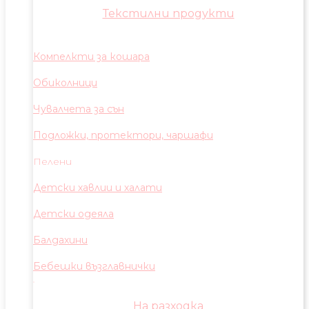
Текстилни продукти
Компелкти за кошара
Обиколници
Чувалчета за сън
Подложки, протектори, чаршафи
Пелени
Детски хавлии и халати
Детски одеяла
Балдахини
Бебешки възглавнички
На разходка