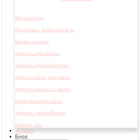
Велосипеди
Аксесоари за велосипеди
Баланс колело
Детски триколки
Детски тротинетки
Детски коли за яздене
Детски ролели и кънки
Електрически коли
Детски скейтборди
Шейни, ски
Услуги
Блог