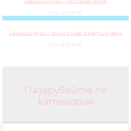
Бебешко боди с къс ръкав розов
3,90 лв. (1.99 €)
Бебешко боди с дълъг ръкав Adventure 68см
5,50 лв. (2.81 €)
Бебешки колички и дрехи
Пазарувайте по
категория