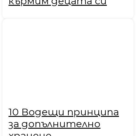
кърмим децата си
10 Водещи принципа
за допълнително
хранене