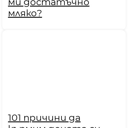
ми достатъчно
мляко?
101 причини да