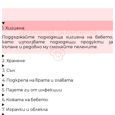
10 кратки съвета за
1. Хигиена:
грижата за бебето
Поддържайте подходяща хигиена на бебето,
като използвате подходящи продукти за
къпане и редовно му сменяйте пелените.
2. Хранене:
3. Сън:
4. Подкрепа на врата и главата:
5. Пазете ги от инфекции:
6. Кожата на бебето:
7. Играчки и облекла: