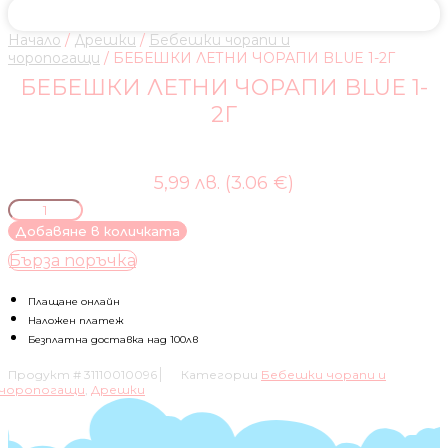
Начало
/
Дрешки
/
Бебешки чорапи и
чоропогащи
/ БЕБЕШКИ ЛЕТНИ ЧОРАПИ BLUE 1-2Г
БЕБЕШКИ ЛЕТНИ ЧОРАПИ BLUE 1-
2Г
5,99 лв. (3.06 €)
количество
за
Добавяне в количката
БЕБЕШКИ
Бърза поръчка
ЛЕТНИ
ЧОРАПИ
BLUE
Плащане онлайн
1-
Наложен платеж
2Г
Безплатна доставка над 100лв
Продукт #
31110010096
Категории
Бебешки чорапи и
чоропогащи
,
Дрешки