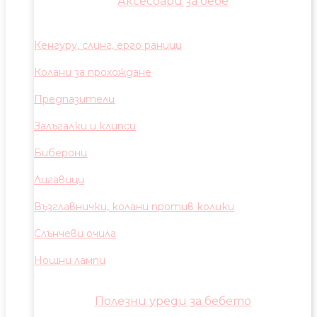
Аксесоари за бебе
Кенгуру, слинг, ерго раници
Колани за прохождане
Предпазители
Залъгалки и клипси
Биберони
Лигавици
Възглавнички, колани против колики
Слънчеви очила
Нощни лампи
Полезни уреди за бебето