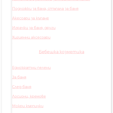
Подложки за вана, стъпала за баня
Акесоари за къпане
Играчки за баня, други
Хигиенни аксесоари
Бебешка козметика
Еднократни пелени
За баня
След баня
Лосиони, кремове
Мокри кърпички