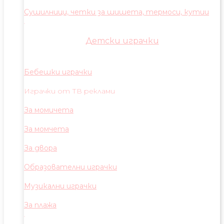
Сушилници, четки за шишета, термоси, кутии
Детски играчки
Бебешки играчки
Играчки от ТВ реклами
За момичета
За момчета
За двора
Образователни играчки
Музикални играчки
За плажа