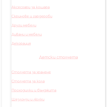
Аксесоари за кошара
Скринове и гардероби
Други мебели
Дивани и мебели
Декорация
Детски столчета
Столчета за хранене
Столчета за кола
Проходилки и бънджита
Шезлонзи и люлки