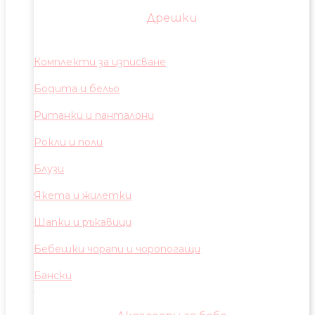
Дрешки
Комплекти за изписване
Бодита и бельо
Ританки и панталони
Рокли и поли
Блузи
Якета и жилетки
Шапки и ръкавици
Бебешки чорапи и чоропогащи
Бански