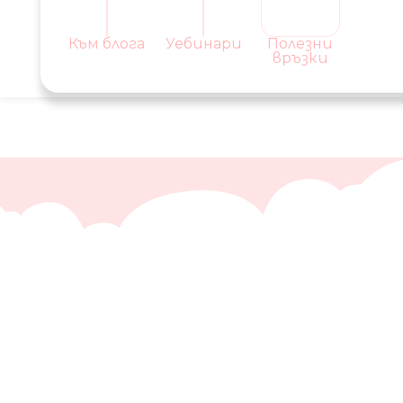
Към блога
Уебинари
Полезни
връзки