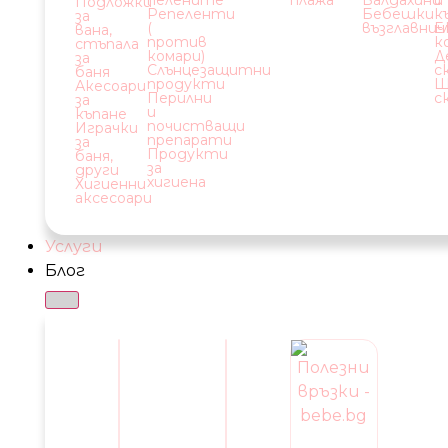
пелените
плажа
Балдахини
и
Подложки
Репеленти
Бебешки
к
за
(
възглавнич
Е
вана,
против
к
стъпала
комари)
Д
за
Слънцезащитни
с
баня
продукти
Ш
Акесоари
Перилни
с
за
и
къпане
почистващи
Играчки
препарати
за
Продукти
баня,
за
други
хигиена
Хигиенни
аксесоари
Услуги
Блог