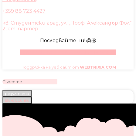
+359 88 723 4427
кв. Студентски град, ул. „Проф. Александър Фол“,
2, ет. партер
Последвайте ни! 👼🏼
Facebook
Instagram
Youtube
Pinterest
Поддръжка на уеб сайт от
WEBTRIXIA.COM
резултата
Виж всички