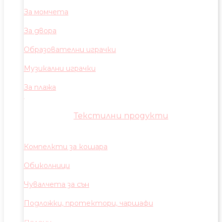
За момчета
За двора
Образователни играчки
Музикални играчки
За плажа
Текстилни продукти
Компелкти за кошара
Обиколници
Чувалчета за сън
Подложки, протектори, чаршафи