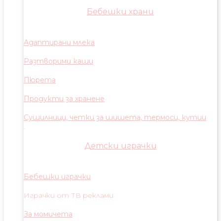
Бебешки храни
Адаптирани млека
Разтворими каши
Пюрета
Продукти за хранене
Сушилници, четки за шишета, термоси, кутии
Детски играчки
Бебешки играчки
Играчки от ТВ реклами
За момичета