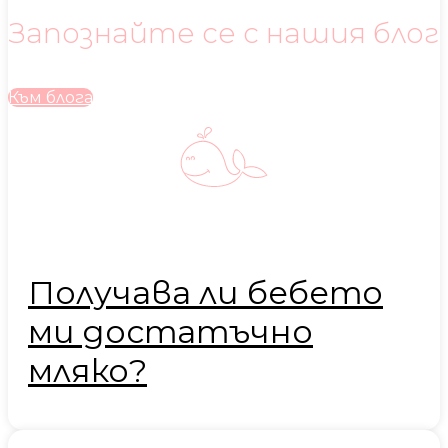
Запознайте се с нашия блог
Към блога
Получава ли бебето
ми достатъчно
мляко?