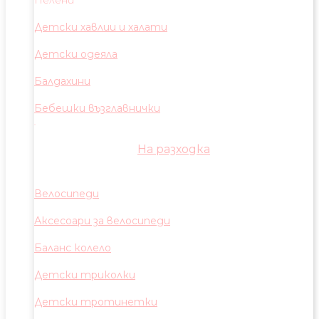
Пелени
Детски хавлии и халати
Детски одеяла
Балдахини
Бебешки възглавнички
На разходка
Велосипеди
Аксесоари за велосипеди
Баланс колело
Детски триколки
Детски тротинетки