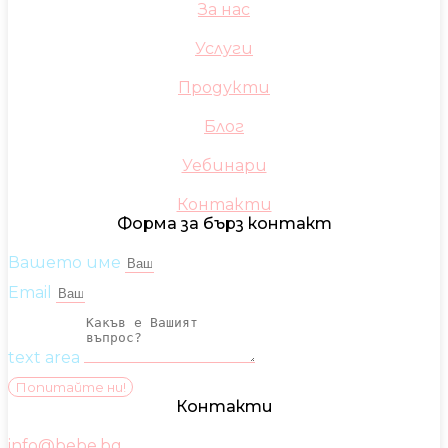
За нас
Услуги
Продукти
Блог
Уебинари
Контакти
Форма за бърз контакт
Вашето име
Email
text area
Попитайте ни!
Контакти
info@bebe.bg