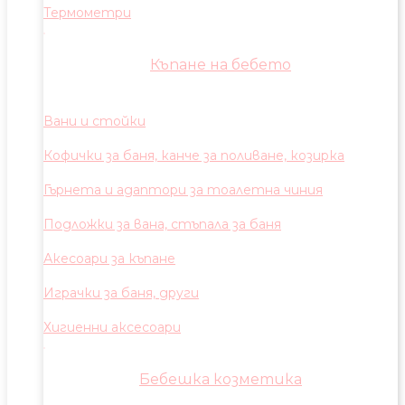
Термометри
Къпане на бебето
Вани и стойки
Кофички за баня, канче за поливане, козирка
Гърнета и адаптори за тоалетна чиния
Подложки за вана, стъпала за баня
Акесоари за къпане
Играчки за баня, други
Хигиенни аксесоари
Бебешка козметика