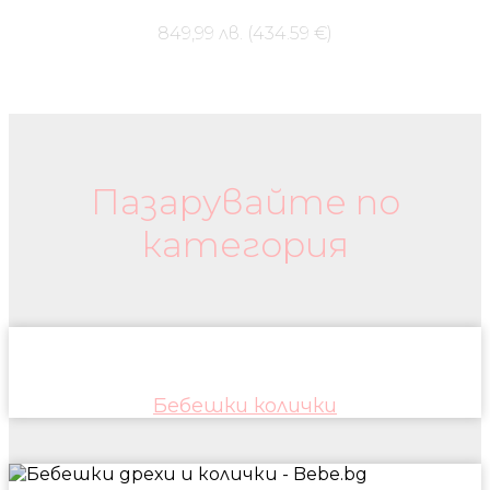
849,99 лв. (434.59 €)
Бебешки колички и дрехи
Пазарувайте по
категория
Бебешки колички