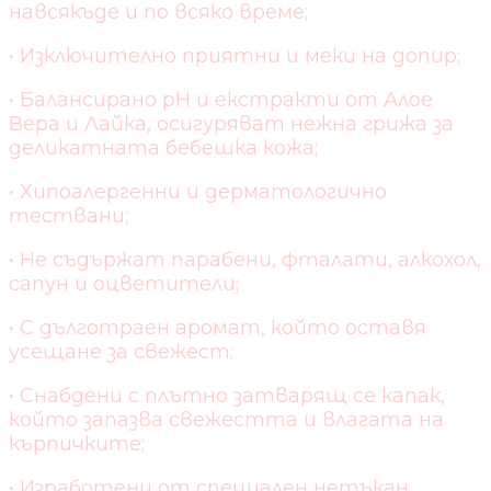
навсякъде и по всяко време;
• Изключително приятни и меки на допир;
• Балансирано pH и екстракти от Алое
Вера и Лайка, осигуряват нежна грижа за
деликатната бебешка кожа;
• Хипоалергенни и дерматологично
тествани;
• Не съдържат парабени, фталати, алкохол,
сапун и оцветители;
• С дълготраен аромат, който оставя
усещане за свежест;
• Снабдени с плътно затварящ се капак,
който запазва свежестта и влагата на
кърпичките;
• Изработени от специален нетъкан