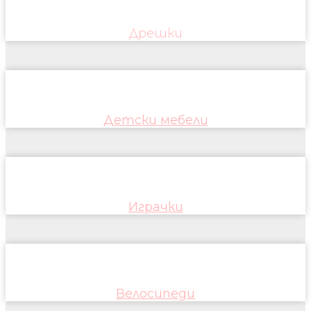
Дрешки
Детски мебели
Играчки
Велосипеди