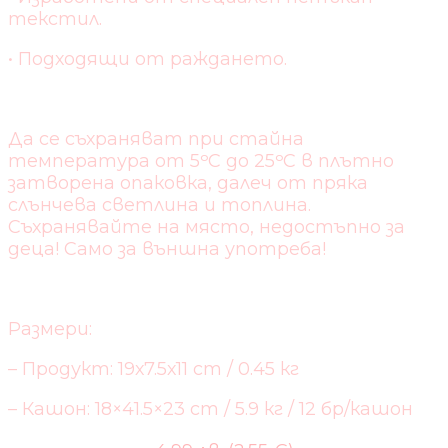
текстил.
• Подходящи от раждането.
Да се съхраняват при стайна
температура от 5ᵒC до 25ᵒC в плътно
затворена опаковка, далеч от пряка
слънчева светлина и топлина.
Съхранявайте на място, недостъпно за
деца! Само за външна употреба!
Размери:
– Продукт: 19х7.5х11 cm / 0.45 кг
– Кашон: 18×41.5×23 cm / 5.9 кг / 12 бр/кашон