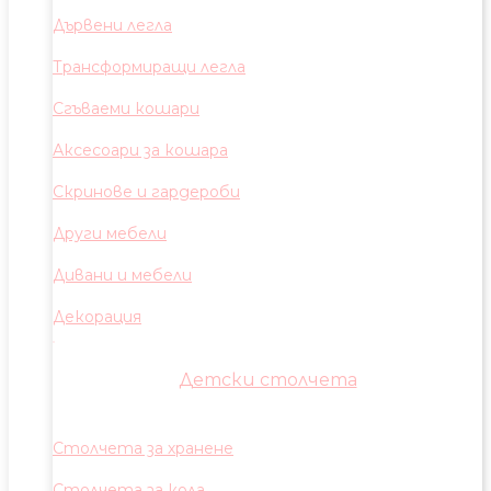
Дървени легла
Трансформиращи легла
Сгъваеми кошари
Аксесоари за кошара
Скринове и гардероби
Други мебели
Дивани и мебели
Декорация
Детски столчета
Столчета за хранене
Столчета за кола