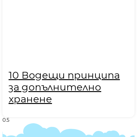
10 Водещи принципа
за допълнително
хранене