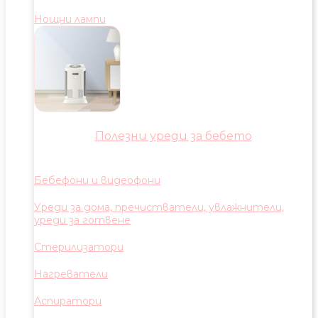
Нощни лампи
Полезни уреди за бебето
Бебефони и видеофони
Уреди за дома, пречистватели, увлажнители,
уреди за готвене
Стерилизатори
Нагреватели
Аспиратори