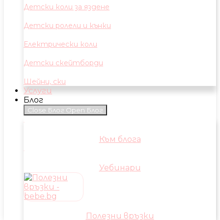
Детски коли за яздене
Детски ролели и кънки
Електрически коли
Детски скейтборди
Шейни, ски
Услуги
Блог
Close Блог
Open Блог
Към блога
Уебинари
Полезни връзки