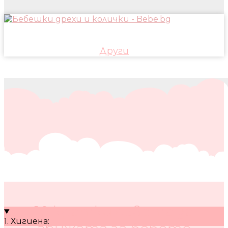
Други
10 кратки съвета за
1. Хигиена: