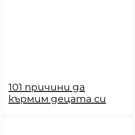
101 причини да
кърмим децата си