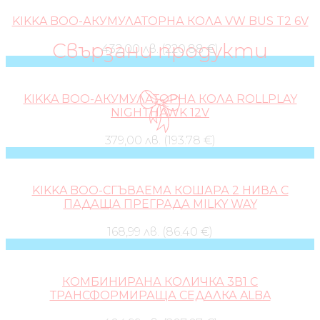
KIKKA BOO-АКУМУЛАТОРНА КОЛА VW BUS T2 6V
Свързани продукти
432,00 лв. (220.88 €)
KIKKA BOO-АКУМУЛАТОРНА КОЛА ROLLPLAY
NIGHTHAWK 12V
379,00 лв. (193.78 €)
KIKKA BOO-СГЪВАЕМА КОШАРА 2 НИВА С
ПАДАЩА ПРЕГРАДА MILKY WAY
168,99 лв. (86.40 €)
КОМБИНИРАНА КОЛИЧКА 3В1 С
ТРАНСФОРМИРАЩА СЕДАЛКА ALBA