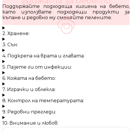
грижата за бебето
Поддържайте подходяща хигиена на бебето,
като използвате подходящи продукти за
къпане и редовно му сменяйте пелените.
2. Хранене:
3. Сън:
4. Подкрепа на врата и главата:
5. Пазете ги от инфекции:
6. Кожата на бебето:
7. Играчки и облекла:
8. Контрол на температурата:
9. Редовни прегледи:
10. Внимание и любов: