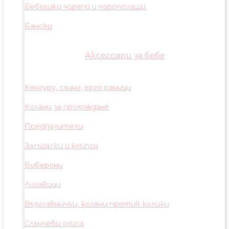
Бебешки чорапи и чоропогащи
Бански
Аксесоари за бебе
Кенгуру, слинг, ерго раници
Колани за прохождане
Предпазители
Залъгалки и клипси
Биберони
Лигавици
Възглавнички, колани против колики
Слънчеви очила