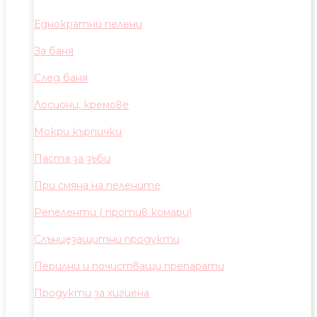
Еднократни пелени
За баня
След баня
Лосиони, кремове
Мокри кърпички
Паста за зъби
При смяна на пелените
Репеленти ( против комари)
Слънцезащитни продукти
Перилни и почистващи препарати
Продукти за хигиена