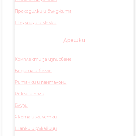
Проходилки и бънджита
Шезлонзи и люлки
Дрешки
Комплекти за изписване
Бодита и бельо
Ританки и панталони
Рокли и поли
Блузи
Якета и жилетки
Шапки и ръкавици