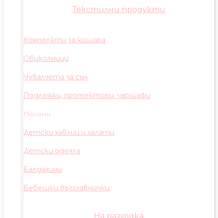
Текстилни продукти
Компелкти за кошара
Обиколници
Чувалчета за сън
Подложки, протектори, чаршафи
Пелени
Детски хавлии и халати
Детски одеяла
Балдахини
Бебешки възглавнички
На разходка