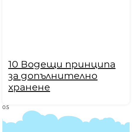
10 Водещи принципа
за допълнително
хранене