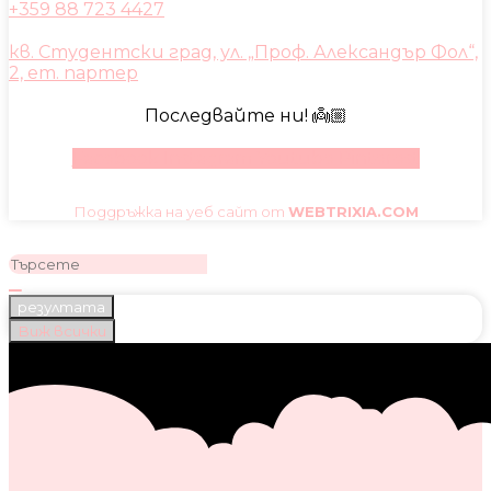
+359 88 723 4427
кв. Студентски град, ул. „Проф. Александър Фол“,
2, ет. партер
Последвайте ни! 👼🏼
Facebook
Instagram
Youtube
Pinterest
Поддръжка на уеб сайт от
WEBTRIXIA.COM
резултата
Виж всички