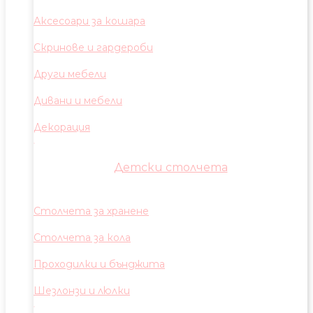
Аксесоари за кошара
Скринове и гардероби
Други мебели
Дивани и мебели
Декорация
Детски столчета
Столчета за хранене
Столчета за кола
Проходилки и бънджита
Шезлонзи и люлки