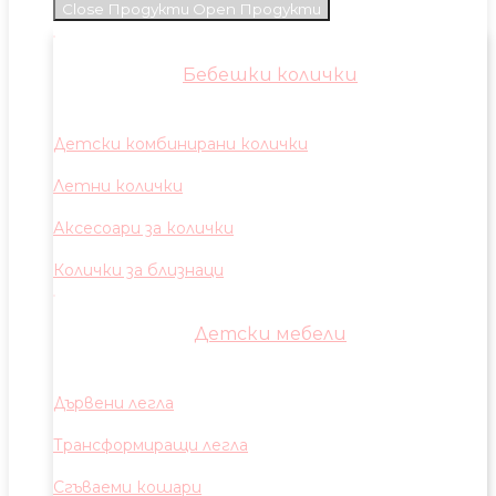
Close Продукти
Open Продукти
Бебешки колички
Детски комбинирани колички
Летни колички
Аксесоари за колички
Колички за близнаци
Детски мебели
Дървени легла
Трансформиращи легла
Сгъваеми кошари