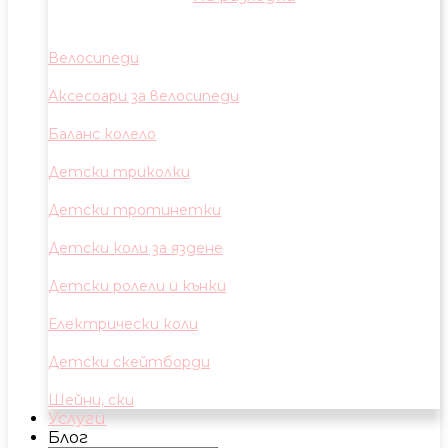
Велосипеди
Аксесоари за велосипеди
Баланс колело
Детски триколки
Детски тротинетки
Детски коли за яздене
Детски ролели и кънки
Електрически коли
Детски скейтборди
Шейни, ски
Услуги
Блог