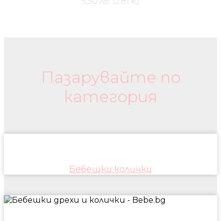
5,50 лв. (2.81 €)
Бебешки колички и дрехи
Пазарувайте по
категория
Бебешки колички