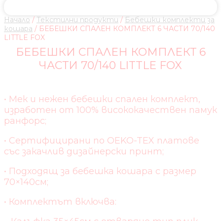
Начало
/
Текстилни продукти
/
Бебешки комплекти за
кошара
/ БЕБЕШКИ СПАЛЕН КОМПЛЕКТ 6 ЧАСТИ 70/140
LITTLE FOX
БЕБЕШКИ СПАЛЕН КОМПЛЕКТ 6
ЧАСТИ 70/140 LITTLE FOX
• Мек и нежен бебешки спален комплект,
изработен от 100% висококачествен памук
ранфорс;
• Сертифицирани по OEKO-TEX платове
със закачлив дизайнерски принт;
• Подходящ за бебешка кошара с размер
70×140см;
• Комплектът включва: