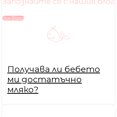
Запознайте се с нашия блог
Към блога
Получава ли бебето
ми достатъчно
мляко?