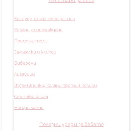
Аксесоари за бебе
Кенгуру, слинг, ерго раници
Колани за прохождане
Предпазители
Залъгалки и клипси
Биберони
Лигавици
Възглавнички, колани против колики
Слънчеви очила
Нощни лампи
Полезни уреди за бебето