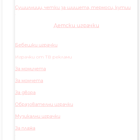
Сушилници, четки за шишета, термоси, кутии
Детски играчки
Бебешки играчки
Играчки от ТВ реклами
За момичета
За момчета
За двора
Образователни играчки
Музикални играчки
За плажа