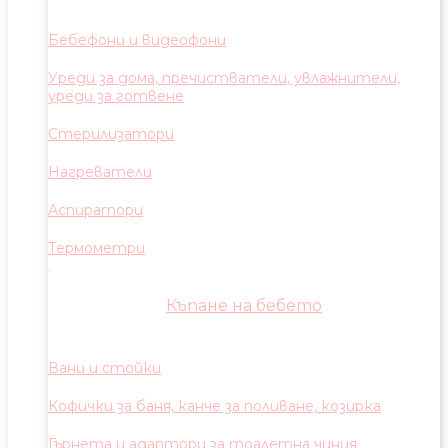
Бебефони и видеофони
Уреди за дома, пречистватели, увлажнители,
уреди за готвене
Стерилизатори
Нагреватели
Аспиратори
Термометри
Къпане на бебето
Вани и стойки
Кофички за баня, канче за поливане, козирка
Гърнета и адаптори за тоалетна чиния