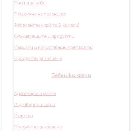
Паста за зъби
При смяна на пелените
Репеленти ( против комари)
Слънцезащитни продукти
Перилни и почистващи препарати
Продукти за хигиена
Бебешки храни
Адаптирани млека
Разтворими каши
Пюрета
Продукти за хранене