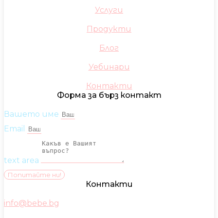
Услуги
Продукти
Блог
Уебинари
Контакти
Форма за бърз контакт
Вашето име
Email
text area
Попитайте ни!
Контакти
info@bebe.bg