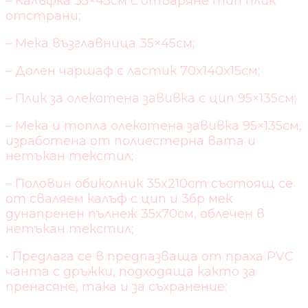
– Калъфка 35×45см с отваряне тип плик
отстрани;
– Мека възглавница 35×45см;
– Долен чаршаф с ластик 70x140x15см;
– Плик за олекотена завивка с цип 95×135см;
– Мека и топла олекотена завивка 95×135см,
изработена от полиестерна вата и
нетъкан текстил;
– Половин обиколник 35x210cm състоящ се
от сваляем калъф с цип и 3бр мек
дунапренен пълнеж 35х70см, облечен в
нетъкан текстил;
• Предлага се в предпазваща от праха PVC
чанта с дръжки, подходяща както за
пренасяне, така и за съхранение;