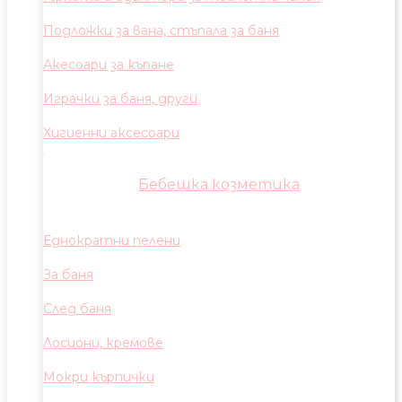
Подложки за вана, стъпала за баня
Акесоари за къпане
Играчки за баня, други
Хигиенни аксесоари
Бебешка козметика
Еднократни пелени
За баня
След баня
Лосиони, кремове
Мокри кърпички