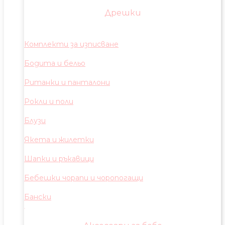
Дрешки
Комплекти за изписване
Бодита и бельо
Ританки и панталони
Рокли и поли
Блузи
Якета и жилетки
Шапки и ръкавици
Бебешки чорапи и чоропогащи
Бански