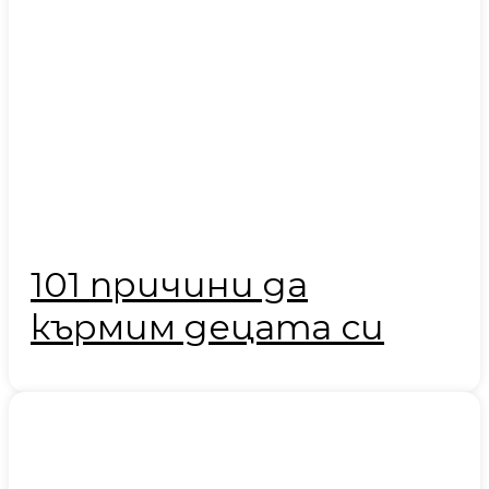
101 причини да
кърмим децата си