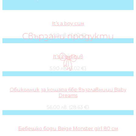
It’s a boy син
Свързани продукти
5,90 лв. (3.02 €)
It’s a girl сив
5,90 лв. (3.02 €)
Обиколник за кошара 6бр възглавници Baby
Dreams
56,00 лв. (28.63 €)
Бебешко боди Beige Monster girl 80 см