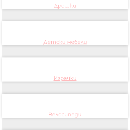
Дрешки
Детски мебели
Играчки
Велосипеди