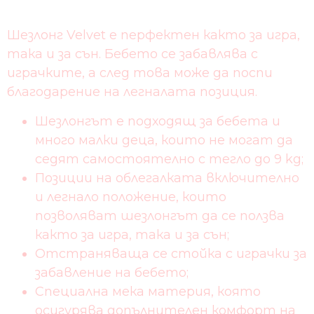
Шезлонг Velvet e перфектен както за игра,
така и за сън. Бебето се забавлява с
играчките, а след това може да поспи
благодарение на легналата позиция.
Шезлонгът е подходящ за бебета и
много малки деца, които не могат да
седят самостоятелно с тегло до 9 kg;
Позиции на облегалката включително
и легнало положение, които
позволяват шезлонгът да се ползва
както за игра, така и за сън;
Отстраняваща се стойка с играчки за
забавление на бебето;
Специална мека материя, която
осигурява допълнителен комфорт на