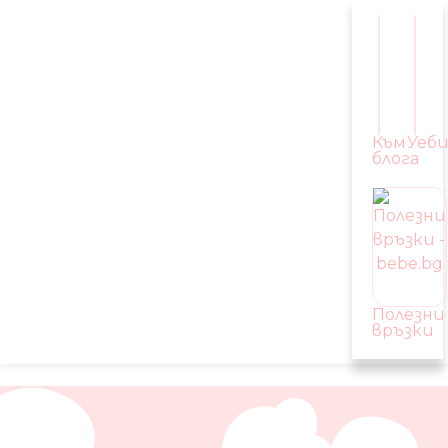
Към
Уеб
блога
Полезни
връзки