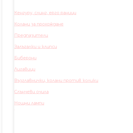
Кенгуру, слинг, ерго раници
Колани за прохождане
Предпазители
Залъгалки и клипси
Биберони
Лигавици
Възглавнички, колани против колики
Слънчеви очила
Нощни лампи