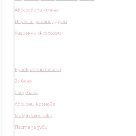
Акесоари за къпане
Играчки за баня, други
Хигиенни аксесоари
Еднократни пелени
За баня
След баня
Лосиони, кремове
Мокри кърпички
Паста за зъби