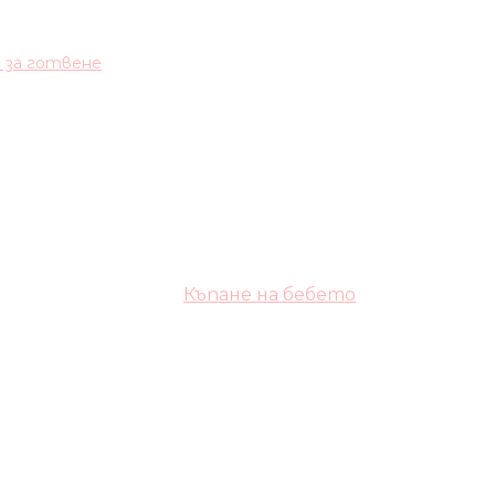
и за готвене
Къпане на бебето