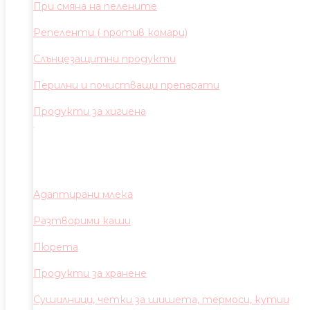
При смяна на пелените
Репеленти ( против комари)
Слънцезащитни продукти
Перилни и почистващи препарати
Продукти за хигиена
Адаптирани млека
Разтворими каши
Пюрета
Продукти за хранене
Сушилници, четки за шишета, термоси, кутии