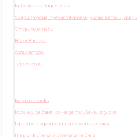
Бебефони и видеофони
Уреди за дома, пречистватели, увлажнители, уред
Стерилизатори
Нагреватели
Аспиратори
Термометри
Вани и стойки
Кофички за баня, канче за поливане, козирка
Гърнета и адаптори за тоалетна чиния
Подложки за вана, стъпала за баня