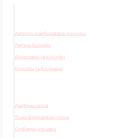
Детски комбинирани колички
Летни колички
Аксесоари за колички
Колички за близнаци
Дървени легла
Трансформиращи легла
Сгъваеми кошари