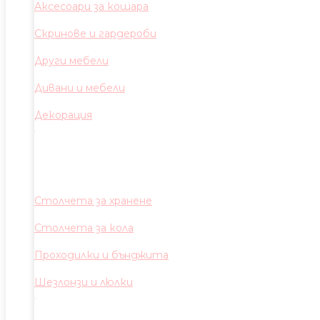
Аксесоари за кошара
Скринове и гардероби
Други мебели
Дивани и мебели
Декорация
Столчета за хранене
Столчета за кола
Проходилки и бънджита
Шезлонзи и люлки