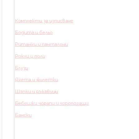
Комплекти за изписване
Бодита и бельо
Ританки и панталони
Рокли и поли
Блузи
Якета и жилетки
Шапки и ръкавици
Бебешки чорапи и чоропогащи
Бански