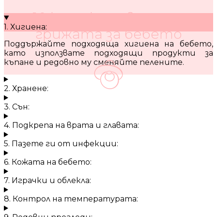
10 кратки съвета за
1. Хигиена:
грижата за бебето
Поддържайте подходяща хигиена на бебето,
като използвате подходящи продукти за
къпане и редовно му сменяйте пелените.
2. Хранене:
3. Сън:
4. Подкрепа на врата и главата:
5. Пазете ги от инфекции:
6. Кожата на бебето:
7. Играчки и облекла:
8. Контрол на температурата: