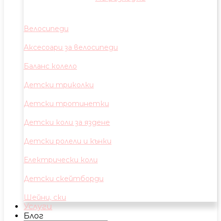
Велосипеди
Аксесоари за велосипеди
Баланс колело
Детски триколки
Детски тротинетки
Детски коли за яздене
Детски ролели и кънки
Електрически коли
Детски скейтборди
Шейни, ски
Услуги
Блог