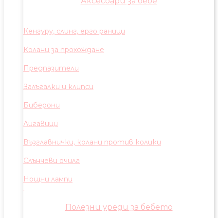
Аксесоари за бебе
Кенгуру, слинг, ерго раници
Колани за прохождане
Предпазители
Залъгалки и клипси
Биберони
Лигавици
Възглавнички, колани против колики
Слънчеви очила
Нощни лампи
Полезни уреди за бебето