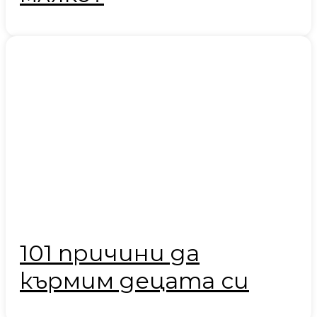
101 причини да
кърмим децата си