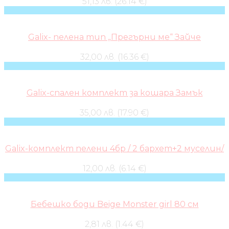
51,13 лв. (26.14 €)
Galix- пелена тип „Прегърни ме“ Зайче
32,00 лв. (16.36 €)
Galix-спален комплект за кошара Замък
35,00 лв. (17.90 €)
Galix-комплект пелени 4бр / 2 бархет+2 муселин/
12,00 лв. (6.14 €)
Бебешко боди Beige Monster girl 80 см
2,81 лв. (1.44 €)