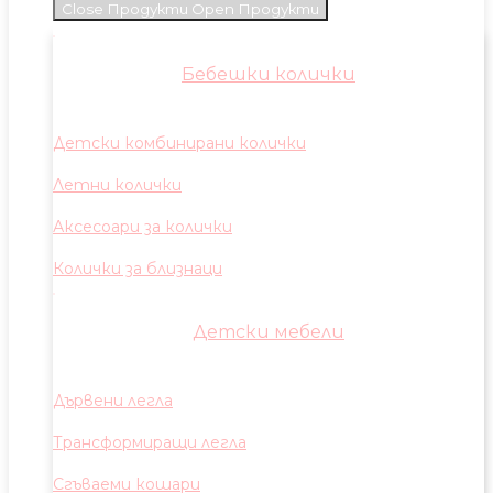
Close Продукти
Open Продукти
Бебешки колички
Детски комбинирани колички
Летни колички
Аксесоари за колички
Колички за близнаци
Детски мебели
Дървени легла
Трансформиращи легла
Сгъваеми кошари