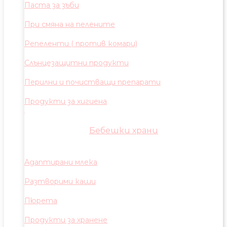
Паста за зъби
При смяна на пелените
Репеленти ( против комари)
Слънцезащитни продукти
Перилни и почистващи препарати
Продукти за хигиена
Бебешки храни
Адаптирани млека
Разтворими каши
Пюрета
Продукти за хранене