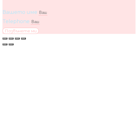
Вашето име
Telephone
Позвънете ми