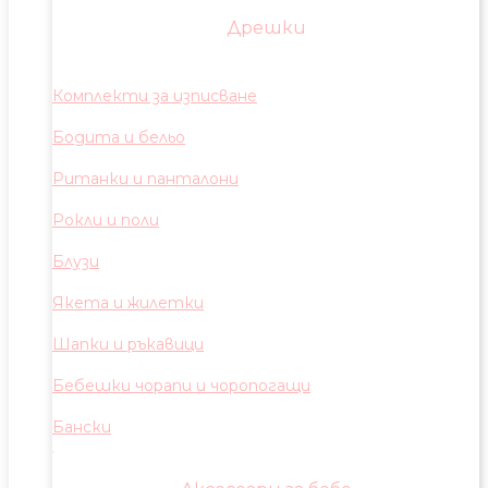
Дрешки
Комплекти за изписване
Бодита и бельо
Ританки и панталони
Рокли и поли
Блузи
Якета и жилетки
Шапки и ръкавици
Бебешки чорапи и чоропогащи
Бански