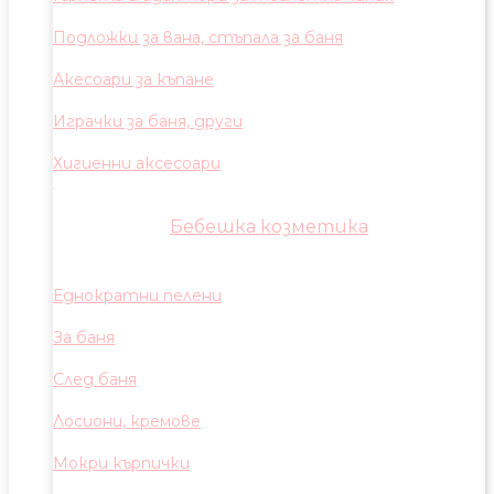
Подложки за вана, стъпала за баня
Акесоари за къпане
Играчки за баня, други
Хигиенни аксесоари
Бебешка козметика
Еднократни пелени
За баня
След баня
Лосиони, кремове
Мокри кърпички