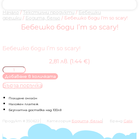
Начало
/
Текстилни продукти
/
Бебешки
дрешки
/
Бодита, бельо
/ Бебешко боди I’m so scary!
Бебешко боди I’m so scary!
Бебешко боди I’m so scary!
2,81 лв. (1.44 €)
количество
за
Добавяне в количката
Бебешко
Бърза поръчка
боди
I'm
so
Плащане онлайн
scary!
Наложен платеж
Безплатна доставка над 100лв
Продукт #
350622
Категория
Бодита, бельо
Бранд
Galix