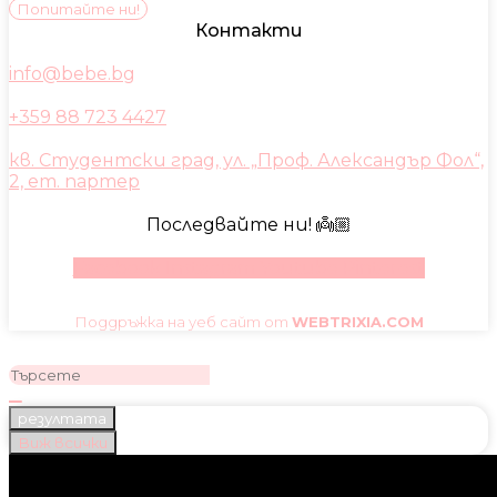
Попитайте ни!
Контакти
info@bebe.bg
+359 88 723 4427
кв. Студентски град, ул. „Проф. Александър Фол“,
2, ет. партер
Последвайте ни! 👼🏼
Facebook
Instagram
Youtube
Pinterest
Поддръжка на уеб сайт от
WEBTRIXIA.COM
резултата
Виж всички