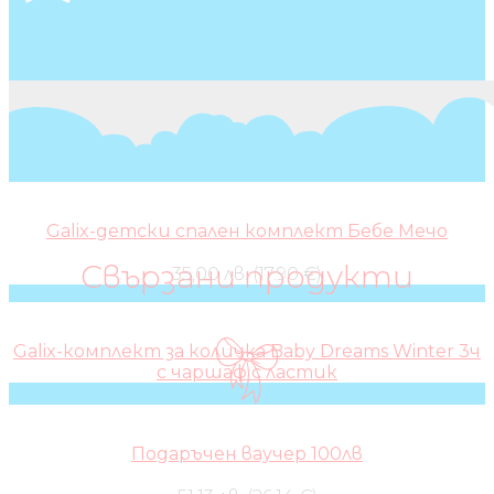
Galix-детски спален комплект Бебе Мечо
Свързани продукти
35,00 лв. (17.90 €)
Galix-комплект за количка Baby Dreams Winter 3ч
с чаршаф с ластик
Подаръчен ваучер 100лв