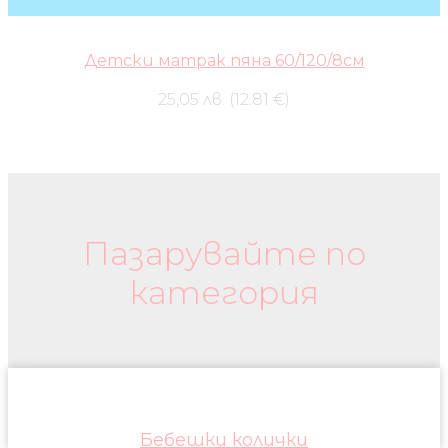
Детски матрак пяна 60/120/8см
25,05 лв. (12.81 €)
Бебешки колички и дрехи
Пазарувайте по
категория
Бебешки колички