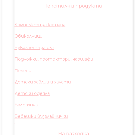
Текстилни продукти
Компелкти за кошара
Обиколници
Чувалчета за сън
Подложки, протектори, чаршафи
Пелени
Детски хавлии и халати
Детски одеяла
Балдахини
Бебешки възглавнички
На разходка