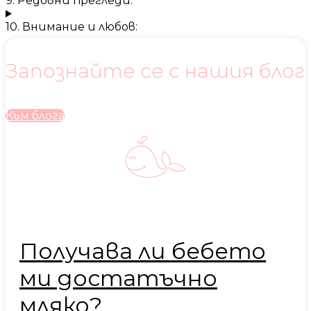
9. Редовни прегледи:
10. Внимание и любов:
Запознайте се с нашия блог
Към блога
Получава ли бебето
ми достатъчно
мляко?