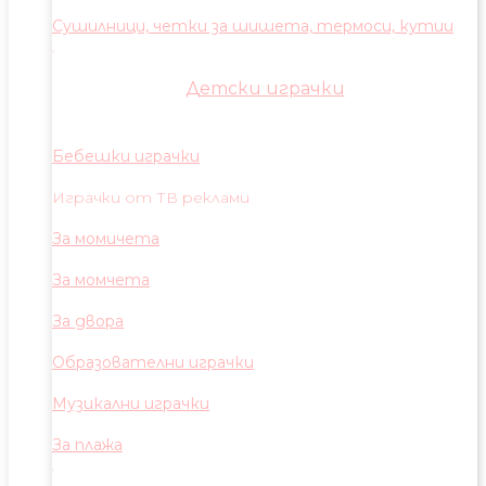
Сушилници, четки за шишета, термоси, кутии
Детски играчки
Бебешки играчки
Играчки от ТВ реклами
За момичета
За момчета
За двора
Образователни играчки
Музикални играчки
За плажа