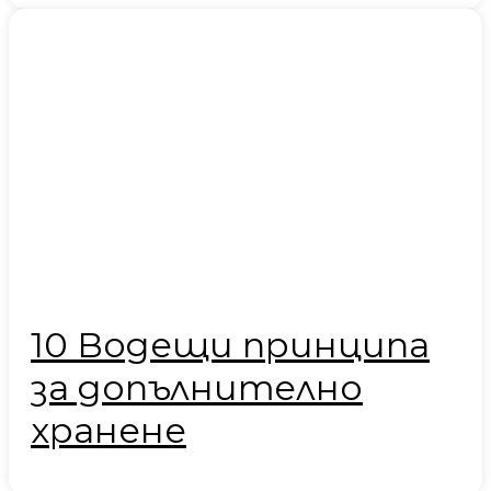
10 Водещи принципа
за допълнително
хранене