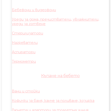
Бебефони и видеофони
Уреди за дома, пречистватели, увлажнители,
уреди за готвене
Стерилизатори
Нагреватели
Аспиратори
Термометри
Къпане на бебето
Вани и стойки
Кофички за баня, канче за поливане, козирка
Гърнета и адаптори за тоалетна чиния