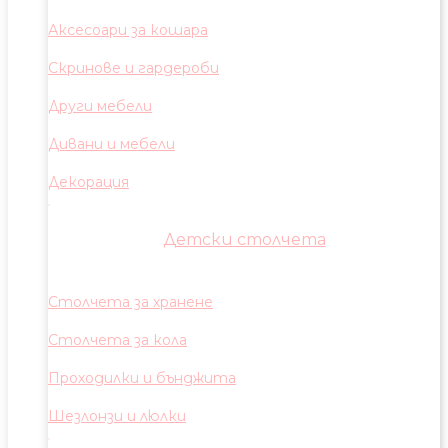
Аксесоари за кошара
Скринове и гардероби
Други мебели
Дивани и мебели
Декорация
Детски столчета
Столчета за хранене
Столчета за кола
Проходилки и бънджита
Шезлонзи и люлки