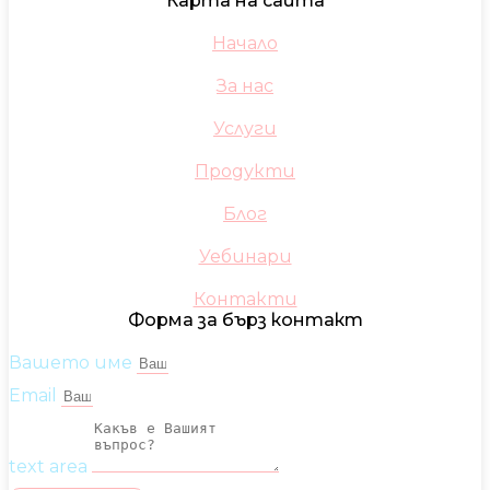
Карта на сайта
Начало
За нас
Услуги
Продукти
Блог
Уебинари
Контакти
Форма за бърз контакт
Вашето име
Email
text area