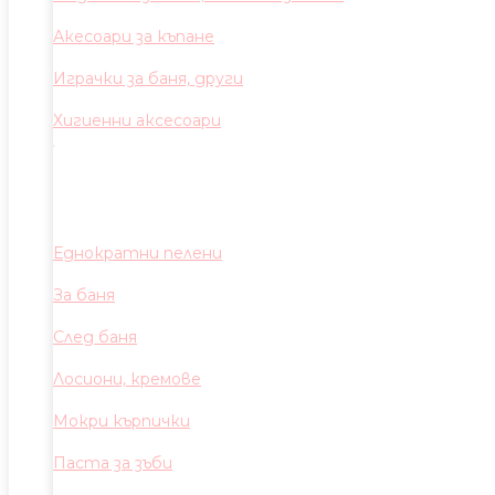
Акесоари за къпане
Играчки за баня, други
Хигиенни аксесоари
Еднократни пелени
За баня
След баня
Лосиони, кремове
Мокри кърпички
Паста за зъби