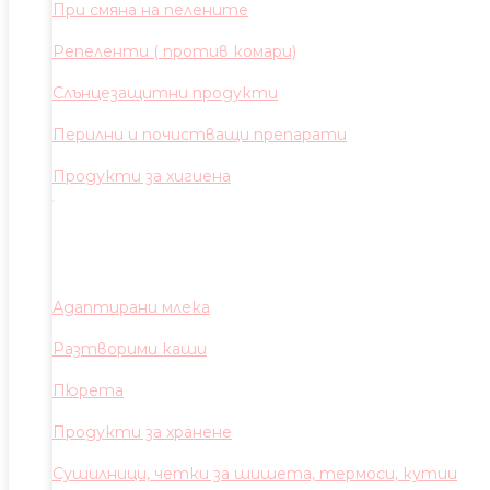
При смяна на пелените
Репеленти ( против комари)
Слънцезащитни продукти
Перилни и почистващи препарати
Продукти за хигиена
Адаптирани млека
Разтворими каши
Пюрета
Продукти за хранене
Сушилници, четки за шишета, термоси, кутии