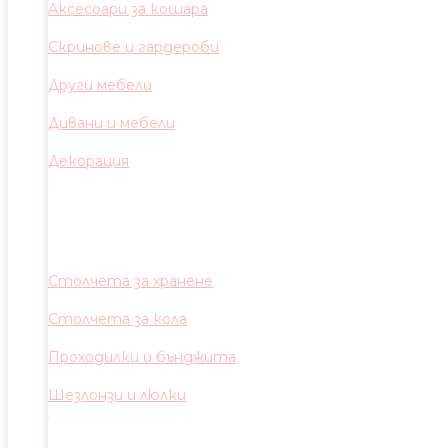
Аксесоари за кошара
Скринове и гардероби
Други мебели
Дивани и мебели
Декорация
Столчета за хранене
Столчета за кола
Проходилки и бънджита
Шезлонзи и люлки