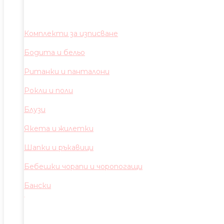
Комплекти за изписване
Бодита и бельо
Ританки и панталони
Рокли и поли
Блузи
Якета и жилетки
Шапки и ръкавици
Бебешки чорапи и чоропогащи
Бански