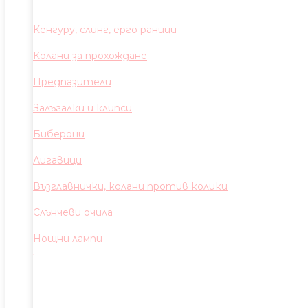
Кенгуру, слинг, ерго раници
Колани за прохождане
Предпазители
Залъгалки и клипси
Биберони
Лигавици
Възглавнички, колани против колики
Слънчеви очила
Нощни лампи