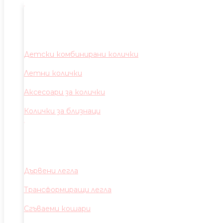
Детски комбинирани колички
Летни колички
Аксесоари за колички
Колички за близнаци
Дървени легла
Трансформиращи легла
Сгъваеми кошари