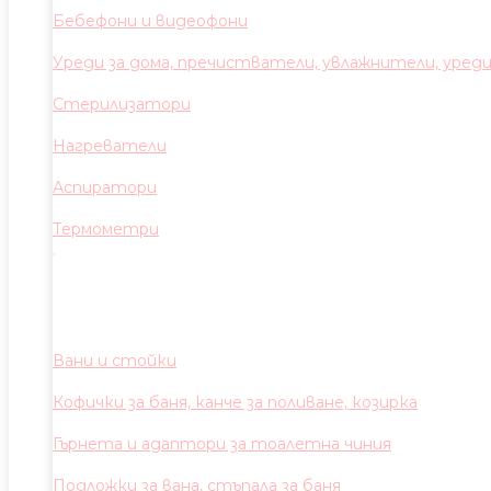
Бебефони и видеофони
Уреди за дома, пречистватели, увлажнители, уред
Стерилизатори
Нагреватели
Аспиратори
Термометри
Вани и стойки
Кофички за баня, канче за поливане, козирка
Гърнета и адаптори за тоалетна чиния
Подложки за вана, стъпала за баня