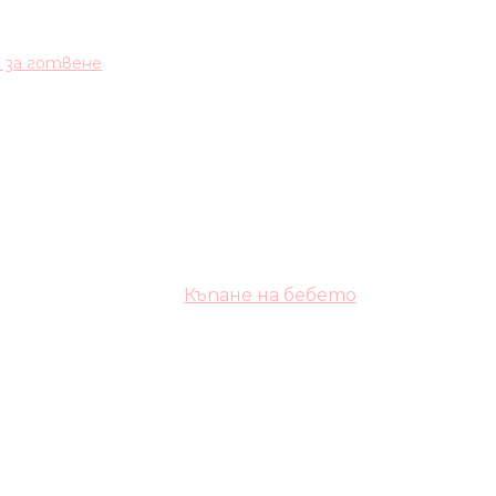
и за готвене
Къпане на бебето