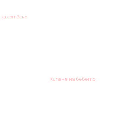
и за готвене
Къпане на бебето