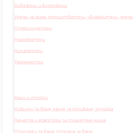
Бебефони и видеофони
Уреди за дома, пречистватели, увлажнители, уред
Стерилизатори
Нагреватели
Аспиратори
Термометри
Вани и стойки
Кофички за баня, канче за поливане, козирка
Гърнета и адаптори за тоалетна чиния
Подложки за вана, стъпала за баня