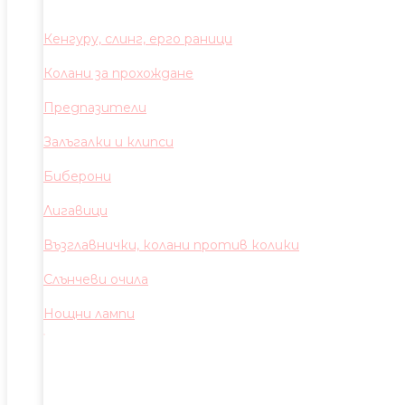
Кенгуру, слинг, ерго раници
Колани за прохождане
Предпазители
Залъгалки и клипси
Биберони
Лигавици
Възглавнички, колани против колики
Слънчеви очила
Нощни лампи