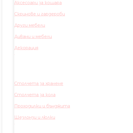
Аксесоари за кошара
Скринове и гардероби
Други мебели
Дивани и мебели
Декорация
Столчета за хранене
Столчета за кола
Проходилки и бънджита
Шезлонзи и люлки