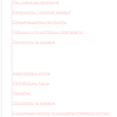
При смяна на пелените
Репеленти ( против комари)
Слънцезащитни продукти
Перилни и почистващи препарати
Продукти за хигиена
Адаптирани млека
Разтворими каши
Пюрета
Продукти за хранене
Сушилници, четки за шишета, термоси, кутии