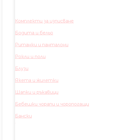
Комплекти за изписване
Бодита и бельо
Ританки и панталони
Рокли и поли
Блузи
Якета и жилетки
Шапки и ръкавици
Бебешки чорапи и чоропогащи
Бански