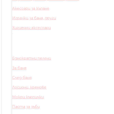
Акесоари за къпане
Играчки за баня, други
Хигиенни аксесоари
Еднократни пелени
За баня
След баня
Лосиони, кремове
Мокри кърпички
Паста за зъби