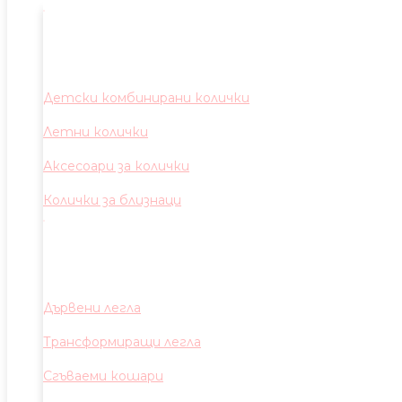
Детски комбинирани колички
Летни колички
Аксесоари за колички
Колички за близнаци
Дървени легла
Трансформиращи легла
Сгъваеми кошари