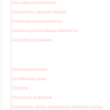
При смяна на пелените
Репеленти ( против комари)
Слънцезащитни продукти
Перилни и почистващи препарати
Продукти за хигиена
Адаптирани млека
Разтворими каши
Пюрета
Продукти за хранене
Сушилници, четки за шишета, термоси, кутии