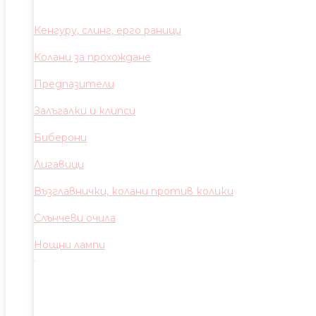
Кенгуру, слинг, ерго раници
Колани за прохождане
Предпазители
Залъгалки и клипси
Биберони
Лигавици
Възглавнички, колани против колики
Слънчеви очила
Нощни лампи