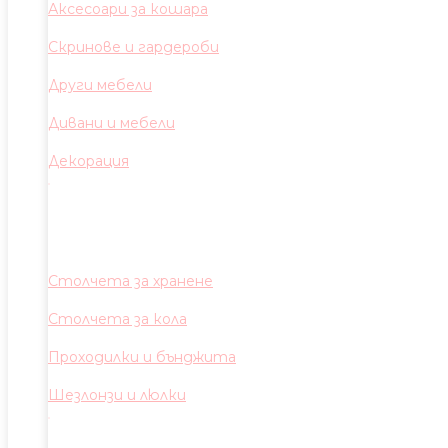
Аксесоари за кошара
Скринове и гардероби
Други мебели
Дивани и мебели
Декорация
Столчета за хранене
Столчета за кола
Проходилки и бънджита
Шезлонзи и люлки