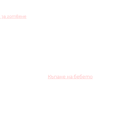
и за готвене
Къпане на бебето