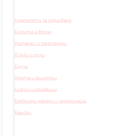
Комплекти за изписване
Бодита и бельо
Ританки и панталони
Рокли и поли
Блузи
Якета и жилетки
Шапки и ръкавици
Бебешки чорапи и чоропогащи
Бански