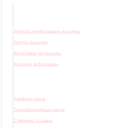
Детски комбинирани колички
Летни колички
Аксесоари за колички
Колички за близнаци
Дървени легла
Трансформиращи легла
Сгъваеми кошари