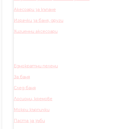
Акесоари за къпане
Играчки за баня, други
Хигиенни аксесоари
Еднократни пелени
За баня
След баня
Лосиони, кремове
Мокри кърпички
Паста за зъби