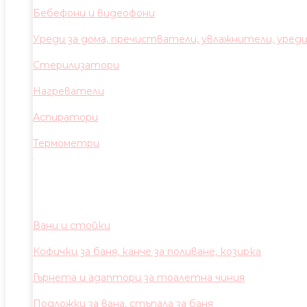
Бебефони и видеофони
Уреди за дома, пречистватели, увлажнители, уред
Стерилизатори
Нагреватели
Аспиратори
Термометри
Вани и стойки
Кофички за баня, канче за поливане, козирка
Гърнета и адаптори за тоалетна чиния
Подложки за вана, стъпала за баня