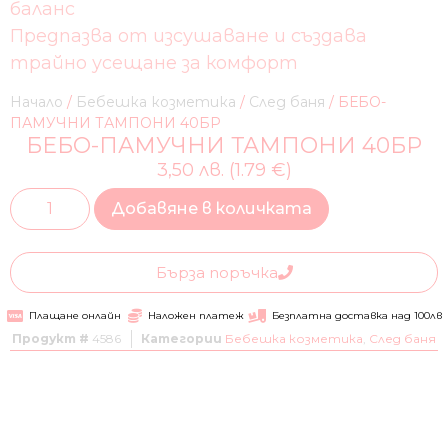
баланс
Предпазва от изсушаване и създава
трайно усещане за комфорт
Начало
/
Бебешка козметика
/
След баня
/ БЕБО-
ПАМУЧНИ ТАМПОНИ 40БР
БЕБО-ПАМУЧНИ ТАМПОНИ 40БР
3,50 лв. (1.79 €)
Добавяне в количката
Бърза поръчка
Плащане онлайн
Наложен платеж
Безплатна доставка над 100лв
Продукт #
4586
Категории
Бебешка козметика
,
След баня