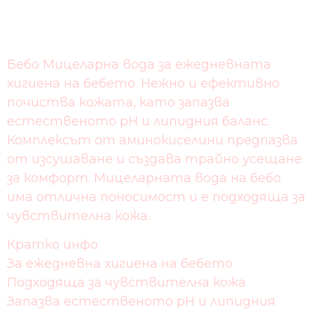
Бебо Мицеларна вода за ежедневната
хигиена на бебето. Нежно и ефективно
почиства кожата, като запазва
естественото рН и липидния баланс.
Комплексът от аминокиселини предпазва
от изсушаване и създава трайно усещане
за комфорт. Мицеларната вода на бебо
има отлична поносимост и е подходяща за
чувствителна кожа.
Кратко инфо:
За ежедневна хигиена на бебето
Подходяща за чувствителна кожа
Запазва естественото pH и липидния