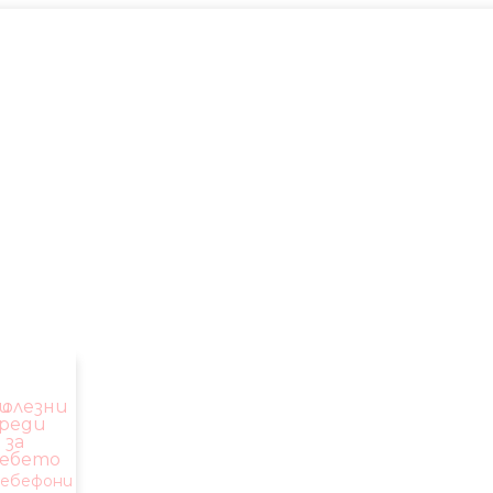
и
олезни
реди
за
ебето
ебефони