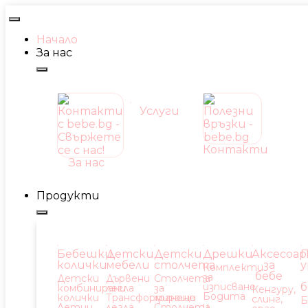
Начало
За нас
Услуги
Контакти
За нас
Продукти
Бебешки
Детски
Детски
Дрешки
Аксесоар
П
колички
мебели
столчета
за
у
Комплекти
бебе
за
Детски
Дървени
Столчета
изписване
б
комбинирани
легла
за
Кенгуру,
Бодита
колички
Трансформиращи
хранене
слинг,
Б
и
Летни
легла
Столчета