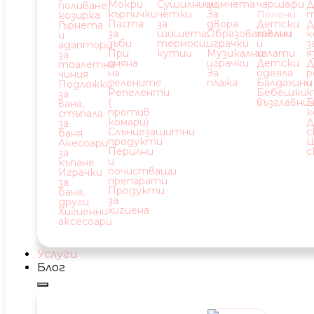
Мокри
Сушилници,
момчета
чаршафи
Д
поливане,
кърпички
четки
За
Пелени
т
козирка
Паста
за
двора
Детски
Д
Гърнета
за
шишета,
Образователни
хавлии
к
и
зъби
термоси,
играчки
и
з
адаптори
При
кутии
Музикални
халати
я
за
смяна
играчки
Детски
Д
тоалетна
на
За
одеяла
р
чиния
пелените
плажа
Балдахини
и
Подложки
Репеленти
Бебешки
к
за
(
възглавни
Е
вана,
против
к
стъпала
комари)
Д
за
Слънцезащитни
с
баня
продукти
Ш
Акесоари
Перилни
с
за
и
къпане
почистващи
Играчки
препарати
за
Продукти
баня,
за
други
хигиена
Хигиенни
аксесоари
Услуги
Блог