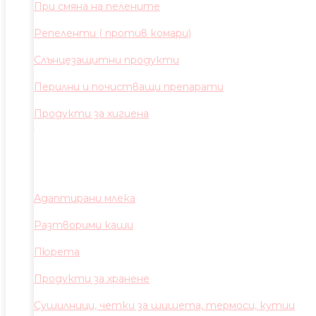
При смяна на пелените
Репеленти ( против комари)
Слънцезащитни продукти
Перилни и почистващи препарати
Продукти за хигиена
Адаптирани млека
Разтворими каши
Пюрета
Продукти за хранене
Сушилници, четки за шишета, термоси, кутии