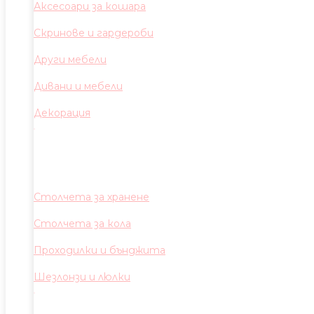
Аксесоари за кошара
Скринове и гардероби
Други мебели
Дивани и мебели
Декорация
Столчета за хранене
Столчета за кола
Проходилки и бънджита
Шезлонзи и люлки