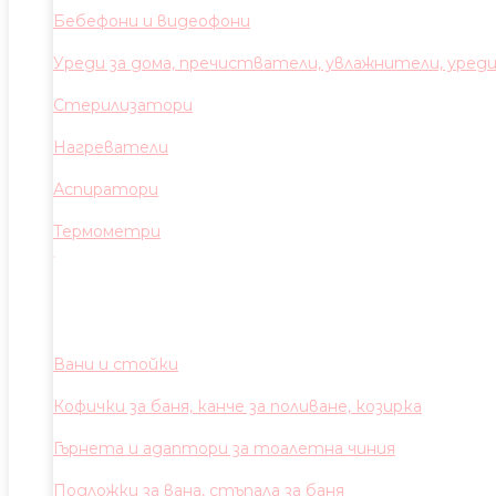
Бебефони и видеофони
Уреди за дома, пречистватели, увлажнители, уред
Стерилизатори
Нагреватели
Аспиратори
Термометри
Вани и стойки
Кофички за баня, канче за поливане, козирка
Гърнета и адаптори за тоалетна чиния
Подложки за вана, стъпала за баня