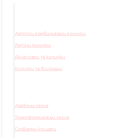
Детски комбинирани колички
Летни колички
Аксесоари за колички
Колички за близнаци
Дървени легла
Трансформиращи легла
Сгъваеми кошари