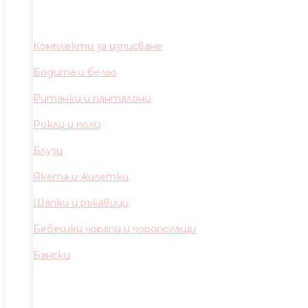
Комплекти за изписване
Бодита и бельо
Ританки и панталони
Рокли и поли
Блузи
Якета и жилетки
Шапки и ръкавици
Бебешки чорапи и чоропогащи
Бански