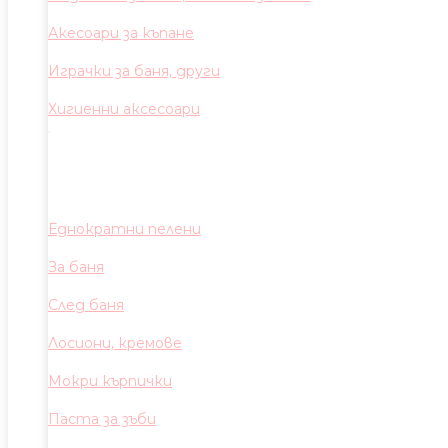
Акесоари за къпане
Играчки за баня, други
Хигиенни аксесоари
Еднократни пелени
За баня
След баня
Лосиони, кремове
Мокри кърпички
Паста за зъби