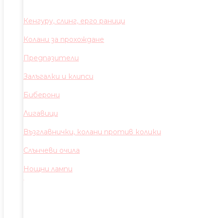
Кенгуру, слинг, ерго раници
Колани за прохождане
Предпазители
Залъгалки и клипси
Биберони
Лигавици
Възглавнички, колани против колики
Слънчеви очила
Нощни лампи