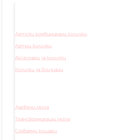
Детски комбинирани колички
Летни колички
Аксесоари за колички
Колички за близнаци
Дървени легла
Трансформиращи легла
Сгъваеми кошари