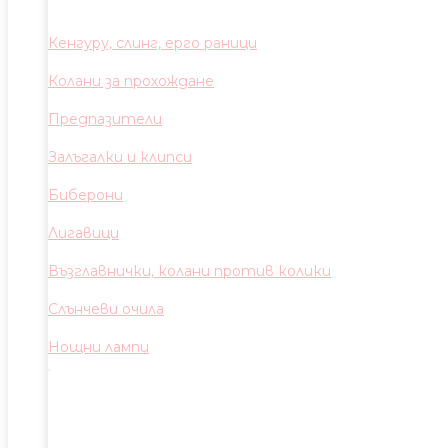
Кенгуру, слинг, ерго раници
Колани за прохождане
Предпазители
Залъгалки и клипси
Биберони
Лигавици
Възглавнички, колани против колики
Слънчеви очила
Нощни лампи