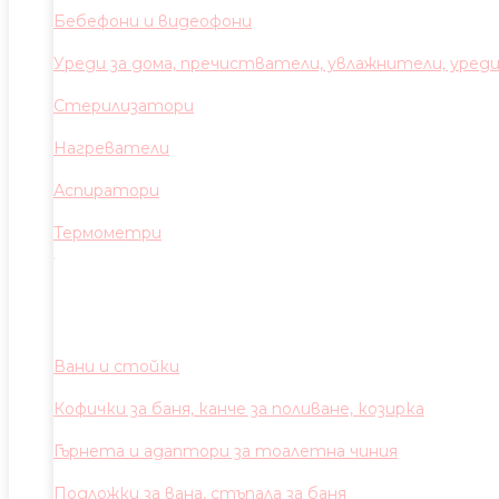
Бебефони и видеофони
Уреди за дома, пречистватели, увлажнители, уред
Стерилизатори
Нагреватели
Аспиратори
Термометри
Вани и стойки
Кофички за баня, канче за поливане, козирка
Гърнета и адаптори за тоалетна чиния
Подложки за вана, стъпала за баня