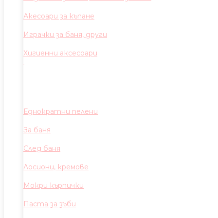
Акесоари за къпане
Играчки за баня, други
Хигиенни аксесоари
Еднократни пелени
За баня
След баня
Лосиони, кремове
Мокри кърпички
Паста за зъби