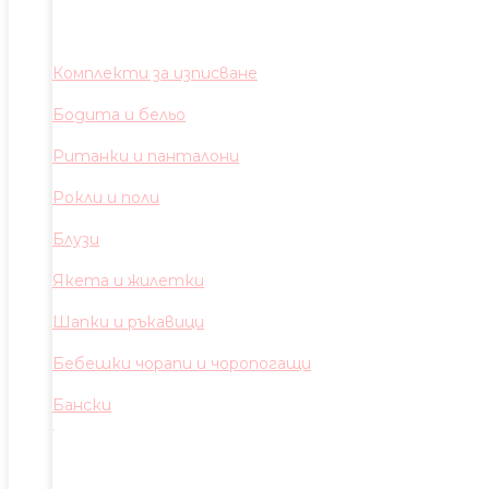
Комплекти за изписване
Бодита и бельо
Ританки и панталони
Рокли и поли
Блузи
Якета и жилетки
Шапки и ръкавици
Бебешки чорапи и чоропогащи
Бански