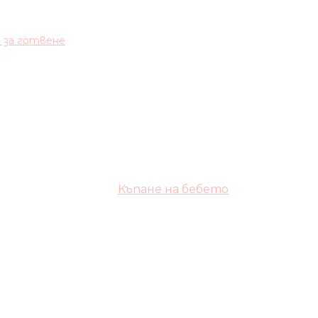
и за готвене
Къпане на бебето