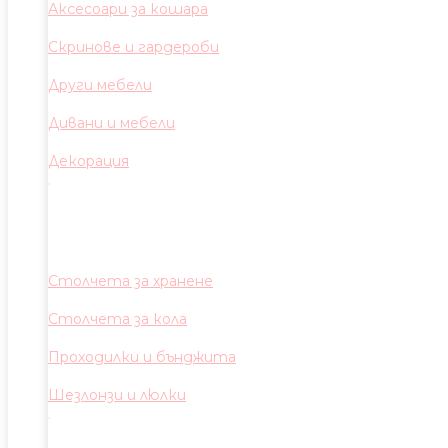
Аксесоари за кошара
Скринове и гардероби
Други мебели
Дивани и мебели
Декорация
Столчета за хранене
Столчета за кола
Проходилки и бънджита
Шезлонзи и люлки