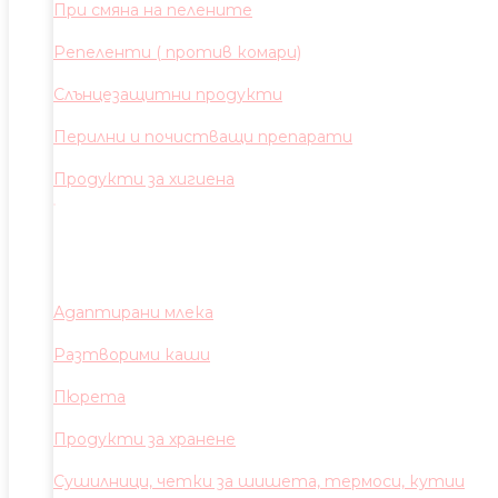
При смяна на пелените
Репеленти ( против комари)
Слънцезащитни продукти
Перилни и почистващи препарати
Продукти за хигиена
Адаптирани млека
Разтворими каши
Пюрета
Продукти за хранене
Сушилници, четки за шишета, термоси, кутии