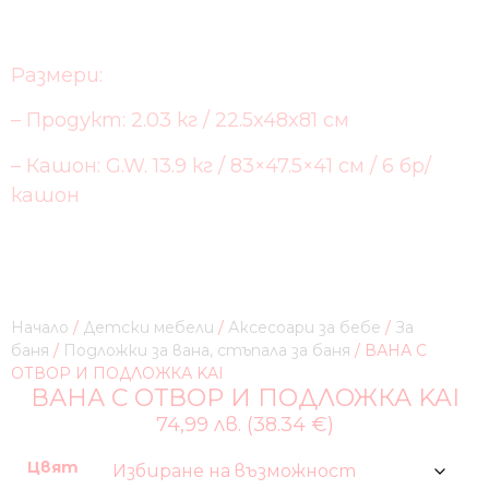
Размери:
– Продукт: 2.03 кг / 22.5x48x81 см
– Кашон: G.W. 13.9 кг / 83×47.5×41 см / 6 бр/
кашон
Начало
/
Детски мебели
/
Аксесоари за бебе
/
За
баня
/
Подложки за вана, стъпала за баня
/ ВАНА С
ОТВОР И ПОДЛОЖКА KAI
ВАНА С ОТВОР И ПОДЛОЖКА KAI
74,99 лв. (38.34 €)
Цвят