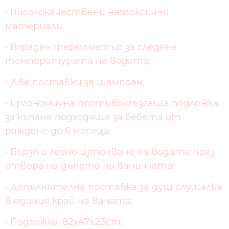
• Висококачествени нетоксични
материали;
• Вграден термометър за следене
температурата на водата;
• Две поставки за шампоан;
• Ергономична противохлъзгаща подложка
за къпане подходяща за бебета от
раждане до 6 месеца;
• Бързо и лесно източване на водата през
отвора на дъното на ваничката;
• Допълнителна поставка за душ слушалка
в единия край на ваната;
• Подложка: 82x47x23cm;