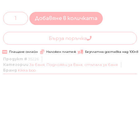
Добавяне в количката
Бърза поръчка
Плащане онлайн
Наложен платеж
Безплатна доставка над 100лв
Продукт #
35226
Категории
За баня
,
Подложки за вана, стъпала за баня
Бранд
Kikka boo