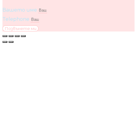
Вашето име
Telephone
Позвънете ми