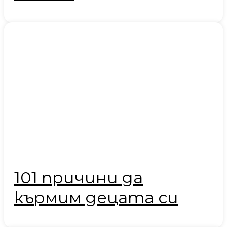
101 причини да
кърмим децата си