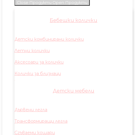
Close Продукти
Open Продукти
Бебешки колички
Детски комбинирани колички
Летни колички
Аксесоари за колички
Колички за близнаци
Детски мебели
Дървени легла
Трансформиращи легла
Сгъваеми кошари