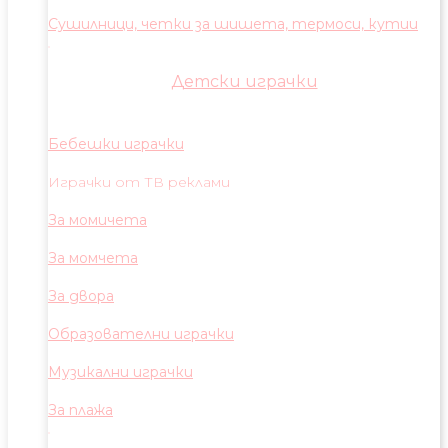
Сушилници, четки за шишета, термоси, кутии
Детски играчки
Бебешки играчки
Играчки от ТВ реклами
За момичета
За момчета
За двора
Образователни играчки
Музикални играчки
За плажа