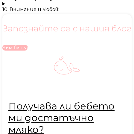
10. Внимание и любов:
Запознайте се с нашия блог
Към блога
Получава ли бебето
ми достатъчно
мляко?