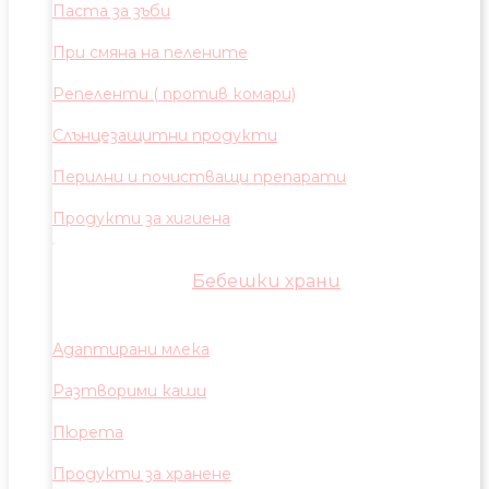
Паста за зъби
При смяна на пелените
Репеленти ( против комари)
Слънцезащитни продукти
Перилни и почистващи препарати
Продукти за хигиена
Бебешки храни
Адаптирани млека
Разтворими каши
Пюрета
Продукти за хранене