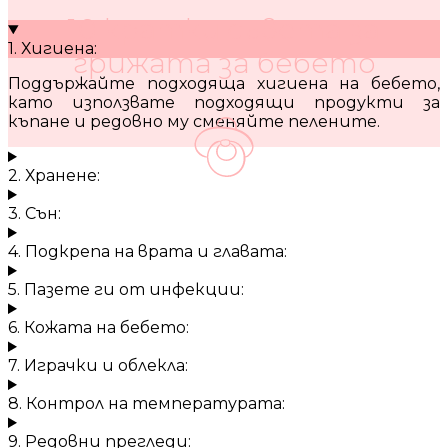
10 кратки съвета за
1. Хигиена:
грижата за бебето
Поддържайте подходяща хигиена на бебето,
като използвате подходящи продукти за
къпане и редовно му сменяйте пелените.
2. Хранене:
3. Сън:
4. Подкрепа на врата и главата:
5. Пазете ги от инфекции:
6. Кожата на бебето:
7. Играчки и облекла:
8. Контрол на температурата:
9. Редовни прегледи: