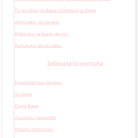
Подложки за вана, стъпала за баня
Акесоари за къпане
Играчки за баня, други
Хигиенни аксесоари
Бебешка козметика
Еднократни пелени
За баня
След баня
Лосиони, кремове
Мокри кърпички