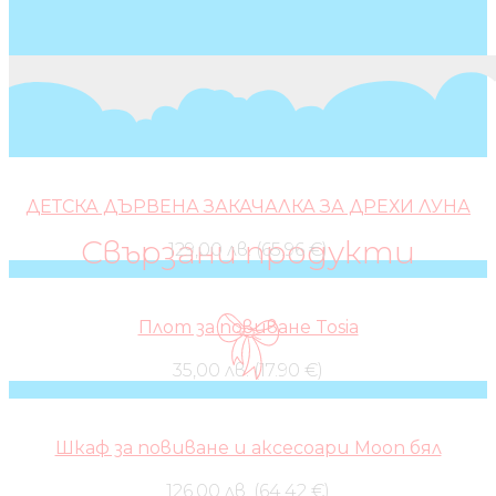
ДЕТСКА ДЪРВЕНА ЗАКАЧАЛКА ЗА ДРЕХИ ЛУНА
Свързани продукти
129,00 лв. (65.96 €)
Плот за повиване Tosia
35,00 лв. (17.90 €)
Шкаф за повиване и аксесоари Moon бял
126,00 лв. (64.42 €)