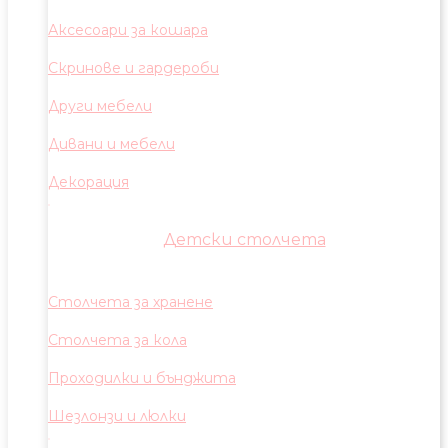
Аксесоари за кошара
Скринове и гардероби
Други мебели
Дивани и мебели
Декорация
Детски столчета
Столчета за хранене
Столчета за кола
Проходилки и бънджита
Шезлонзи и люлки