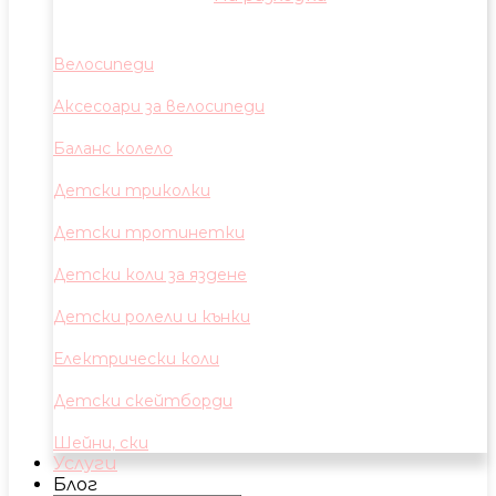
Велосипеди
Аксесоари за велосипеди
Баланс колело
Детски триколки
Детски тротинетки
Детски коли за яздене
Детски ролели и кънки
Електрически коли
Детски скейтборди
Шейни, ски
Услуги
Блог