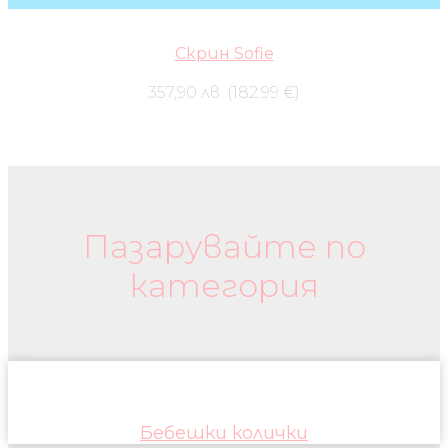
Скрин Sofie
357,90 лв. (182.99 €)
Бебешки колички и дрехи
Пазарувайте по
категория
Бебешки колички