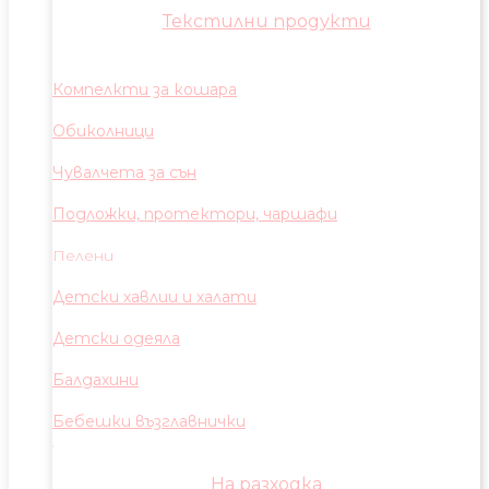
Текстилни продукти
Компелкти за кошара
Обиколници
Чувалчета за сън
Подложки, протектори, чаршафи
Пелени
Детски хавлии и халати
Детски одеяла
Балдахини
Бебешки възглавнички
На разходка