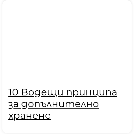
10 Водещи принципа
за допълнително
хранене