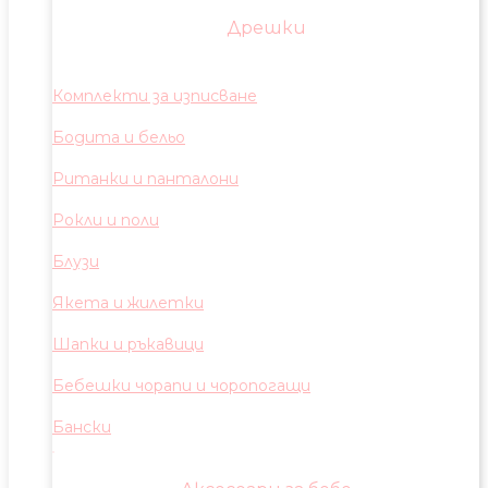
Дрешки
Комплекти за изписване
Бодита и бельо
Ританки и панталони
Рокли и поли
Блузи
Якета и жилетки
Шапки и ръкавици
Бебешки чорапи и чоропогащи
Бански