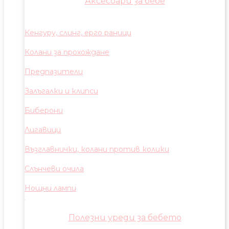
Аксесоари за бебе
Кенгуру, слинг, ерго раници
Колани за прохождане
Предпазители
Залъгалки и клипси
Биберони
Лигавици
Възглавнички, колани против колики
Слънчеви очила
Нощни лампи
Полезни уреди за бебето