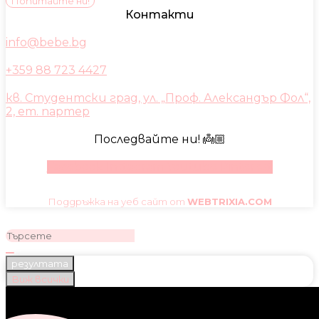
Попитайте ни!
Контакти
info@bebe.bg
+359 88 723 4427
кв. Студентски град, ул. „Проф. Александър Фол“,
2, ет. партер
Последвайте ни! 👼🏼
Facebook
Instagram
Youtube
Pinterest
Поддръжка на уеб сайт от
WEBTRIXIA.COM
резултата
Виж всички