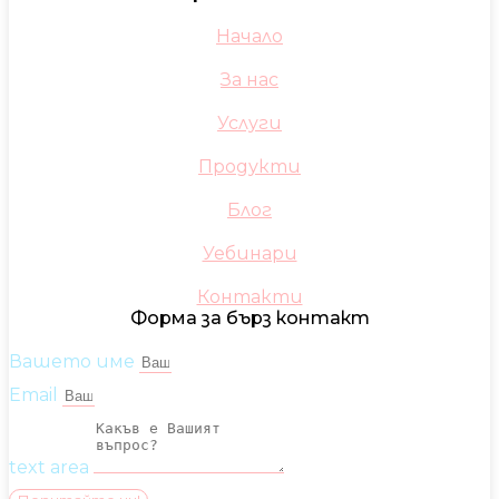
Начало
За нас
Услуги
Продукти
Блог
Уебинари
Контакти
Форма за бърз контакт
Вашето име
Email
text area