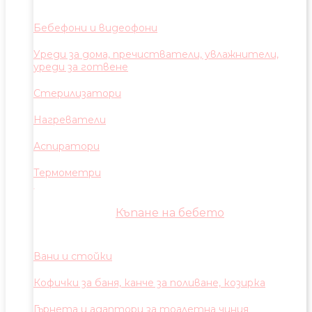
Бебефони и видеофони
Уреди за дома, пречистватели, увлажнители,
уреди за готвене
Стерилизатори
Нагреватели
Аспиратори
Термометри
Къпане на бебето
Вани и стойки
Кофички за баня, канче за поливане, козирка
Гърнета и адаптори за тоалетна чиния