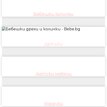
Бебешки колички
Дрешки
Детски мебели
Играчки