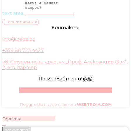
text area
Попитайте ни!
Контакти
info@bebe.bg
+359 88 723 4427
кв. Студентски град, ул. „Проф. Александър Фол“,
2, ет. партер
Последвайте ни! 👼🏼
Facebook
Instagram
Youtube
Pinterest
Поддръжка на уеб сайт от
WEBTRIXIA.COM
резултата