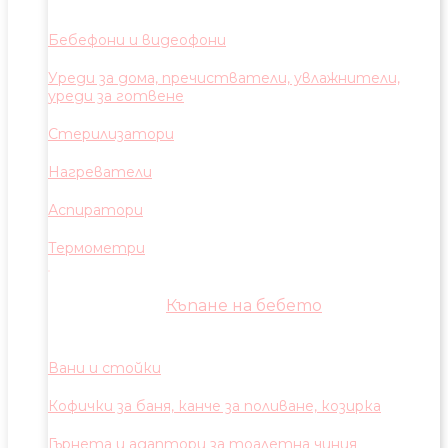
Бебефони и видеофони
Уреди за дома, пречистватели, увлажнители,
уреди за готвене
Стерилизатори
Нагреватели
Аспиратори
Термометри
Къпане на бебето
Вани и стойки
Кофички за баня, канче за поливане, козирка
Гърнета и адаптори за тоалетна чиния