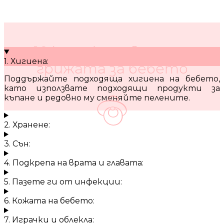
10 кратки съвета за
1. Хигиена:
грижата за бебето
Поддържайте подходяща хигиена на бебето,
като използвате подходящи продукти за
къпане и редовно му сменяйте пелените.
2. Хранене:
3. Сън:
4. Подкрепа на врата и главата:
5. Пазете ги от инфекции:
6. Кожата на бебето:
7. Играчки и облекла: