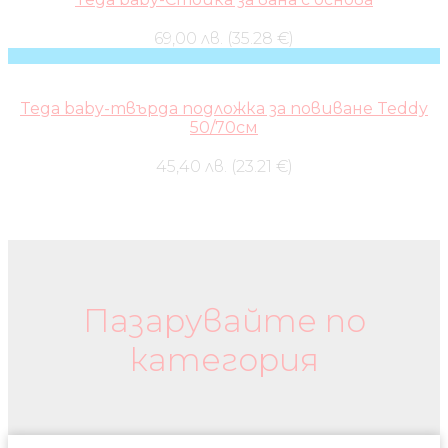
69,00 лв. (35.28 €)
Tega baby-твърда подложка за повиване Teddy
50/70см
45,40 лв. (23.21 €)
Бебешки колички и дрехи
Пазарувайте по
категория