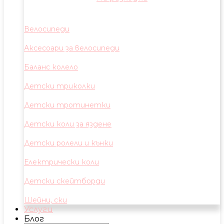
Велосипеди
Аксесоари за велосипеди
Баланс колело
Детски триколки
Детски тротинетки
Детски коли за яздене
Детски ролели и кънки
Електрически коли
Детски скейтборди
Шейни, ски
Услуги
Блог