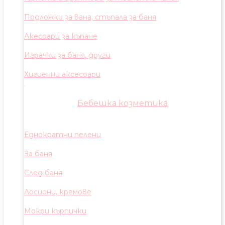
Подложки за вана, стъпала за баня
Акесоари за къпане
Играчки за баня, други
Хигиенни аксесоари
Бебешка козметика
Еднократни пелени
За баня
След баня
Лосиони, кремове
Мокри кърпички