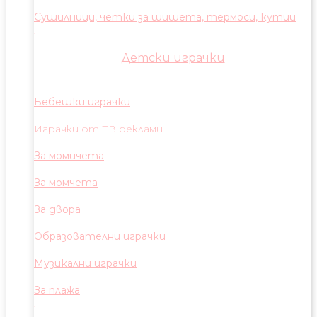
Сушилници, четки за шишета, термоси, кутии
Детски играчки
Бебешки играчки
Играчки от ТВ реклами
За момичета
За момчета
За двора
Образователни играчки
Музикални играчки
За плажа