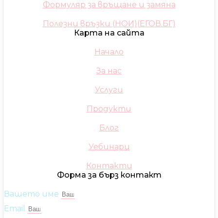
Формуляр за връщане и замяна
Полезни връзки (НОИ)(ЕГОВ.БГ)
Карта на сайта
Начало
За нас
Услуги
Продукти
Блог
Уебинари
Контакти
Форма за бърз контакт
Вашето име
Email