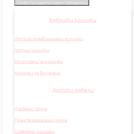
Close Продукти
Open Продукти
Бебешки колички
Детски комбинирани колички
Летни колички
Аксесоари за колички
Колички за близнаци
Детски мебели
Дървени легла
Трансформиращи легла
Сгъваеми кошари