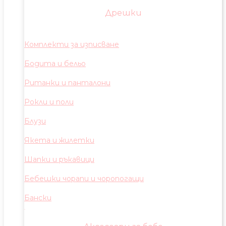
Дрешки
Комплекти за изписване
Бодита и бельо
Ританки и панталони
Рокли и поли
Блузи
Якета и жилетки
Шапки и ръкавици
Бебешки чорапи и чоропогащи
Бански