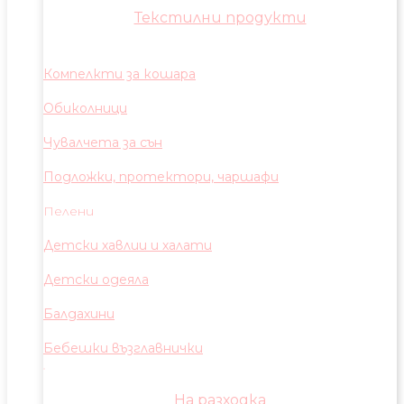
Текстилни продукти
Компелкти за кошара
Обиколници
Чувалчета за сън
Подложки, протектори, чаршафи
Пелени
Детски хавлии и халати
Детски одеяла
Балдахини
Бебешки възглавнички
На разходка