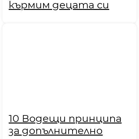
кърмим децата си
10 Водещи принципа
за допълнително