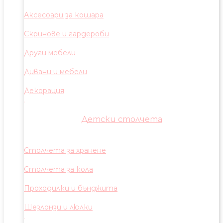
Аксесоари за кошара
Скринове и гардероби
Други мебели
Дивани и мебели
Декорация
Детски столчета
Столчета за хранене
Столчета за кола
Проходилки и бънджита
Шезлонзи и люлки