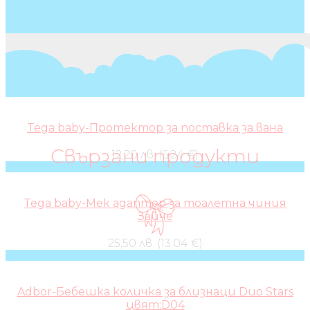
Tega baby-Протектор за поставка за вана
Свързани продукти
12,20 лв. (6.24 €)
Tega baby-Мек адаптор за тоалетна чиния
Зайче
25,50 лв. (13.04 €)
Adbor-Бебешка количка за близнаци Duo Stars
цвят:D04