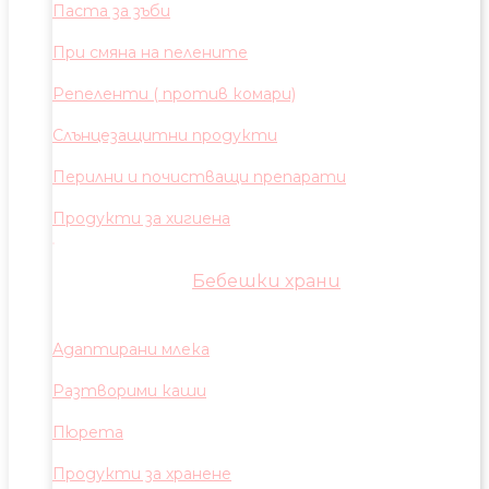
Паста за зъби
При смяна на пелените
Репеленти ( против комари)
Слънцезащитни продукти
Перилни и почистващи препарати
Продукти за хигиена
Бебешки храни
Адаптирани млека
Разтворими каши
Пюрета
Продукти за хранене