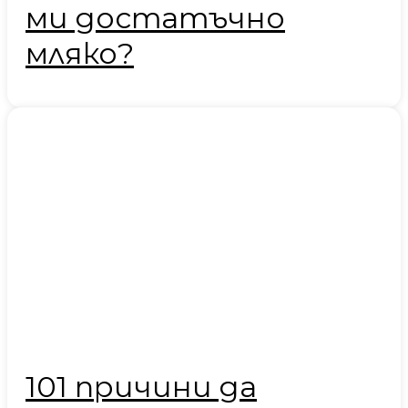
ми достатъчно
мляко?
101 причини да