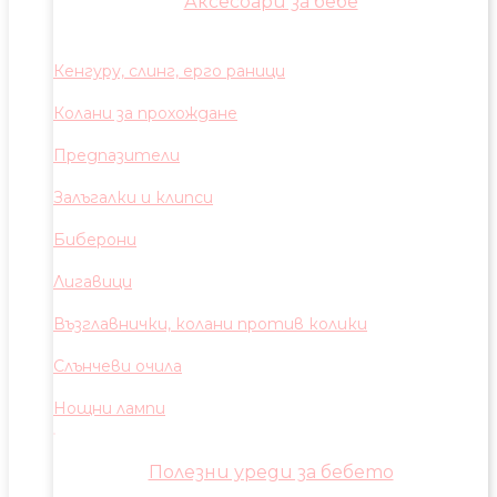
Аксесоари за бебе
Кенгуру, слинг, ерго раници
Колани за прохождане
Предпазители
Залъгалки и клипси
Биберони
Лигавици
Възглавнички, колани против колики
Слънчеви очила
Нощни лампи
Полезни уреди за бебето