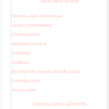
Аксесоари за бебе
Кенгуру, слинг, ерго раници
Колани за прохождане
Предпазители
Залъгалки и клипси
Биберони
Лигавици
Възглавнички, колани против колики
Слънчеви очила
Нощни лампи
Полезни уреди за бебето