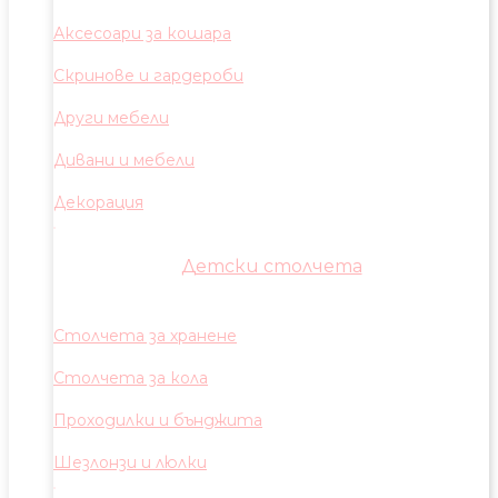
Аксесоари за кошара
Скринове и гардероби
Други мебели
Дивани и мебели
Декорация
Детски столчета
Столчета за хранене
Столчета за кола
Проходилки и бънджита
Шезлонзи и люлки