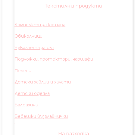
Текстилни продукти
Компелкти за кошара
Обиколници
Чувалчета за сън
Подложки, протектори, чаршафи
Пелени
Детски хавлии и халати
Детски одеяла
Балдахини
Бебешки възглавнички
На разходка