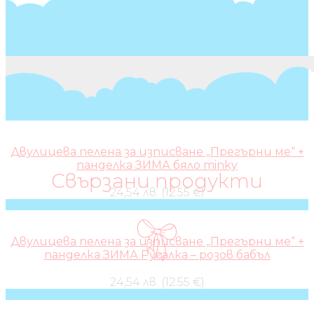
Двулицева пелена за изписване „Прегърни ме“ +
панделка ЗИМА бяло minky
Свързани продукти
24,54 лв. (12.55 €)
Двулицева пелена за изписване „Прегърни ме“ +
панделка ЗИМА Русалка – розов бабъл
24,54 лв. (12.55 €)