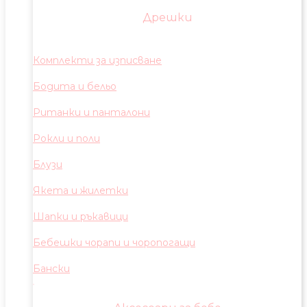
Дрешки
Комплекти за изписване
Бодита и бельо
Ританки и панталони
Рокли и поли
Блузи
Якета и жилетки
Шапки и ръкавици
Бебешки чорапи и чоропогащи
Бански