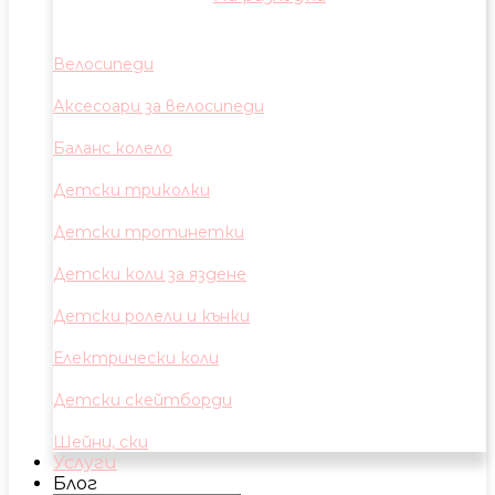
Велосипеди
Аксесоари за велосипеди
Баланс колело
Детски триколки
Детски тротинетки
Детски коли за яздене
Детски ролели и кънки
Електрически коли
Детски скейтборди
Шейни, ски
Услуги
Блог