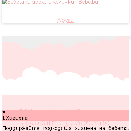
Други
10 кратки съвета за
1. Хигиена:
грижата за бебето
Поддържайте подходяща хигиена на бебето,