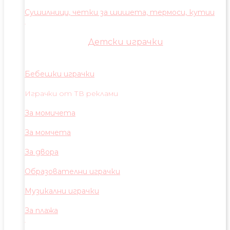
Сушилници, четки за шишета, термоси, кутии
Детски играчки
Бебешки играчки
Играчки от ТВ реклами
За момичета
За момчета
За двора
Образователни играчки
Музикални играчки
За плажа