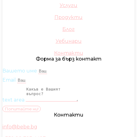
Услуги
Продукти
Блог
Уебинари
Контакти
Форма за бърз контакт
Вашето име
Email
text area
Попитайте ни!
Контакти
info@bebe.bg