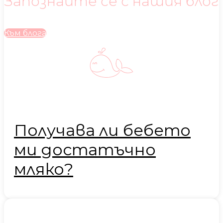
Запознайте се с нашия блог
Към блога
Получава ли бебето
ми достатъчно
мляко?