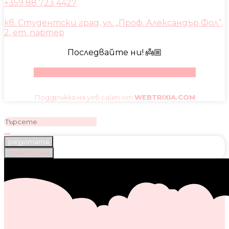
+359 88 723 4427
кв. Студентски град, ул. „Проф. Александър Фол“,
2, ет. партер
Последвайте ни! 👼🏼
Facebook
Instagram
Youtube
Pinterest
Поддръжка на уеб сайт от
WEBTRIXIA.COM
резултата
Виж всички