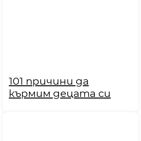
101 причини да
кърмим децата си