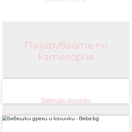
Бебешки колички и дрехи
Пазарувайте по
категория
Бебешки колички