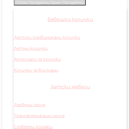
Close Продукти
Open Продукти
Бебешки колички
Детски комбинирани колички
Летни колички
Аксесоари за колички
Колички за близнаци
Детски мебели
Дървени легла
Трансформиращи легла
Сгъваеми кошари