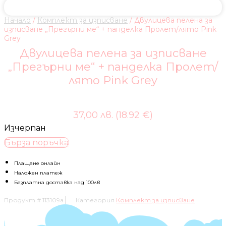
Начало
/
Комплект за изписване
/ Двулицева пелена за
изписване „Прегърни ме“ + панделка Пролет/лято Pink
Grey
Двулицева пелена за изписване
„Прегърни ме“ + панделка Пролет/
лято Pink Grey
37,00 лв. (18.92 €)
Изчерпан
Бърза поръчка
Плащане онлайн
Наложен платеж
Безплатна доставка над 100лв
Продукт #
113109a
Категория
Комплект за изписване