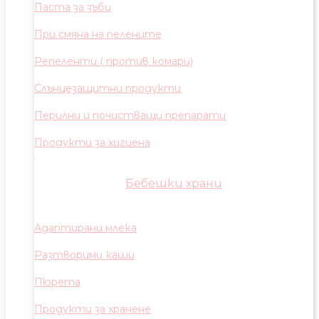
Паста за зъби
При смяна на пелените
Репеленти ( против комари)
Слънцезащитни продукти
Перилни и почистващи препарати
Продукти за хигиена
Бебешки храни
Адаптирани млека
Разтворими каши
Пюрета
Продукти за хранене