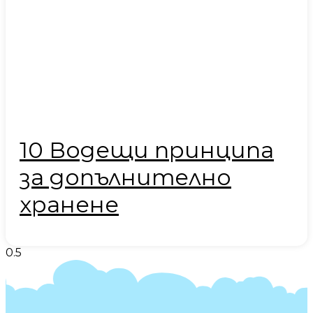
10 Водещи принципа
за допълнително
хранене