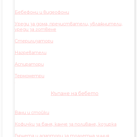
Бебефони и видеофони
Уреди за дома, пречистватели, увлажнители,
уреди за готвене
Стерилизатори
Нагреватели
Аспиратори
Термометри
Къпане на бебето
Вани и стойки
Кофички за баня, канче за поливане, козирка
Гърнета и адаптори за тоалетна чиния