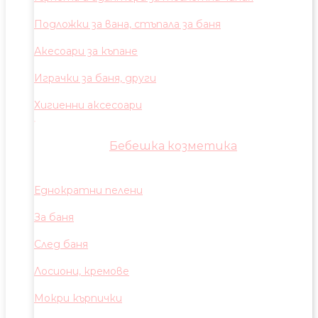
Подложки за вана, стъпала за баня
Акесоари за къпане
Играчки за баня, други
Хигиенни аксесоари
Бебешка козметика
Еднократни пелени
За баня
След баня
Лосиони, кремове
Мокри кърпички