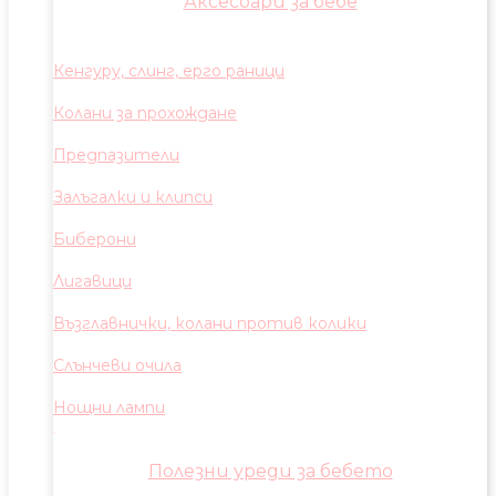
Аксесоари за бебе
Кенгуру, слинг, ерго раници
Колани за прохождане
Предпазители
Залъгалки и клипси
Биберони
Лигавици
Възглавнички, колани против колики
Слънчеви очила
Нощни лампи
Полезни уреди за бебето