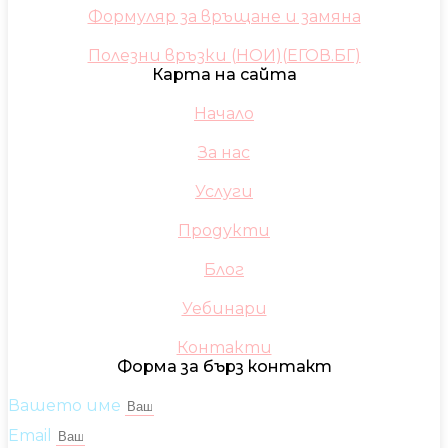
Формуляр за връщане и замяна
Полезни връзки (НОИ)(ЕГОВ.БГ)
Карта на сайта
Начало
За нас
Услуги
Продукти
Блог
Уебинари
Контакти
Форма за бърз контакт
Вашето име
Email