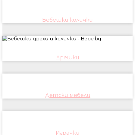
Бебешки колички
Дрешки
Детски мебели
Играчки