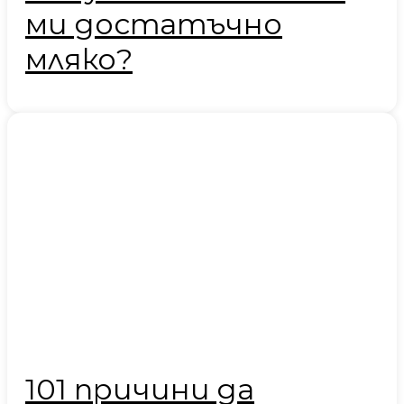
ми достатъчно
мляко?
101 причини да