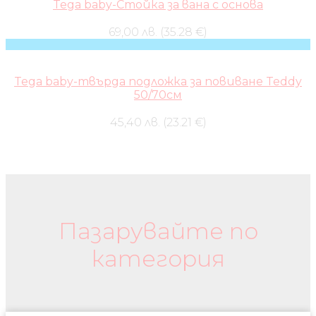
Tega baby-Стойка за вана с основа
69,00 лв. (35.28 €)
Tega baby-твърда подложка за повиване Teddy
50/70см
45,40 лв. (23.21 €)
Бебешки колички и дрехи
Пазарувайте по
категория