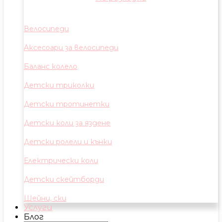
Велосипеди
Аксесоари за велосипеди
Баланс колело
Детски триколки
Детски тротинетки
Детски коли за яздене
Детски ролели и кънки
Електрически коли
Детски скейтборди
Шейни, ски
Услуги
Блог