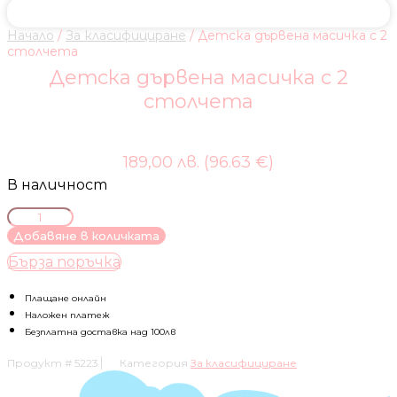
Начало
/
За класифициране
/ Детска дървена масичка с 2
столчета
Детска дървена масичка с 2
столчета
189,00 лв. (96.63 €)
В наличност
количество
за
Добавяне в количката
Детска
Бърза поръчка
дървена
масичка
с
Плащане онлайн
2
Наложен платеж
столчета
Безплатна доставка над 100лв
Продукт #
5223
Категория
За класифициране