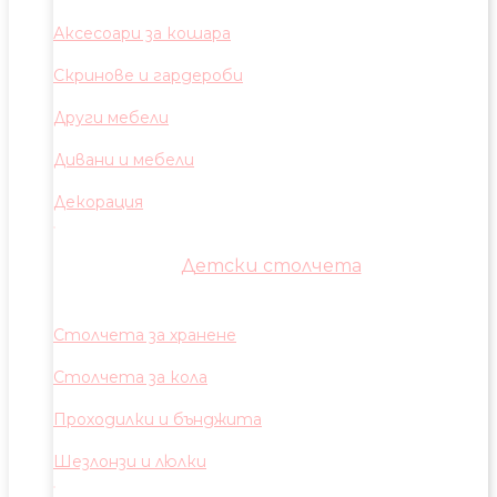
Аксесоари за кошара
Скринове и гардероби
Други мебели
Дивани и мебели
Декорация
Детски столчета
Столчета за хранене
Столчета за кола
Проходилки и бънджита
Шезлонзи и люлки