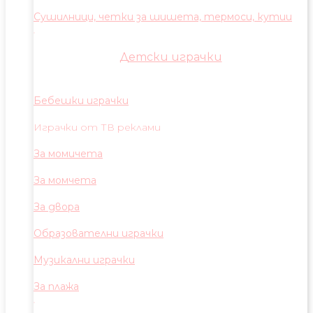
Сушилници, четки за шишета, термоси, кутии
Детски играчки
Бебешки играчки
Играчки от ТВ реклами
За момичета
За момчета
За двора
Образователни играчки
Музикални играчки
За плажа