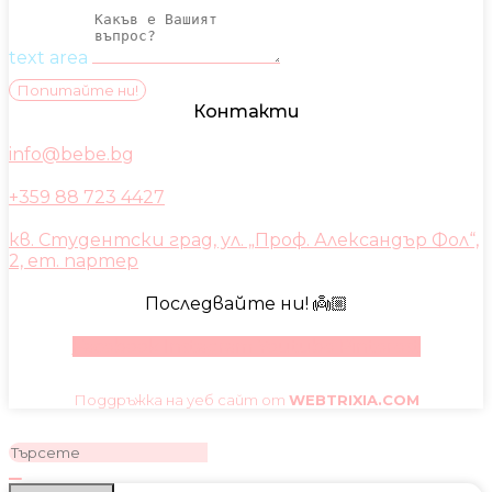
text area
Попитайте ни!
Контакти
info@bebe.bg
+359 88 723 4427
кв. Студентски град, ул. „Проф. Александър Фол“,
2, ет. партер
Последвайте ни! 👼🏼
Facebook
Instagram
Youtube
Pinterest
Поддръжка на уеб сайт от
WEBTRIXIA.COM