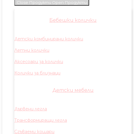
Close Продукти
Open Продукти
Бебешки колички
Детски комбинирани колички
Летни колички
Аксесоари за колички
Колички за близнаци
Детски мебели
Дървени легла
Трансформиращи легла
Сгъваеми кошари