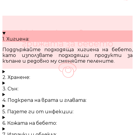
10 кратки съвета за
1. Хигиена:
грижата за бебето
Поддържайте подходяща хигиена на бебето,
като използвате подходящи продукти за
къпане и редовно му сменяйте пелените.
2. Хранене:
3. Сън:
4. Подкрепа на врата и главата:
5. Пазете ги от инфекции:
6. Кожата на бебето:
7. Играчки и облекла: