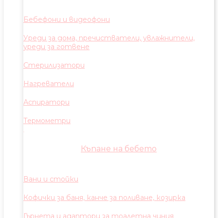
Бебефони и видеофони
Уреди за дома, пречистватели, увлажнители,
уреди за готвене
Стерилизатори
Нагреватели
Аспиратори
Термометри
Къпане на бебето
Вани и стойки
Кофички за баня, канче за поливане, козирка
Гърнета и адаптори за тоалетна чиния