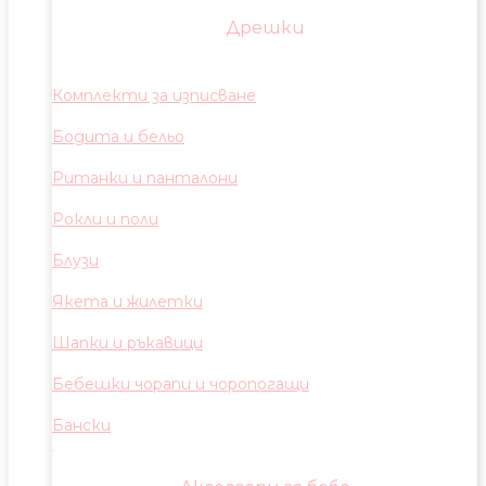
Дрешки
Комплекти за изписване
Бодита и бельо
Ританки и панталони
Рокли и поли
Блузи
Якета и жилетки
Шапки и ръкавици
Бебешки чорапи и чоропогащи
Бански