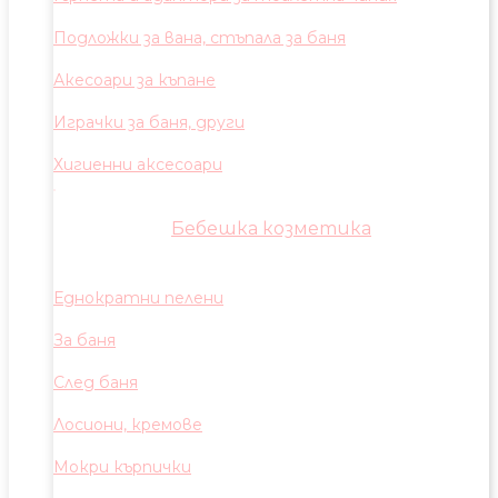
Подложки за вана, стъпала за баня
Акесоари за къпане
Играчки за баня, други
Хигиенни аксесоари
Бебешка козметика
Еднократни пелени
За баня
След баня
Лосиони, кремове
Мокри кърпички