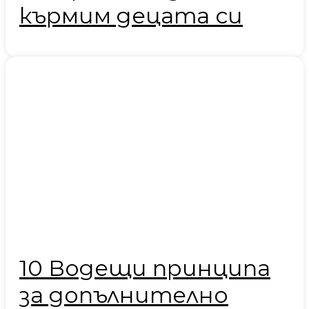
кърмим децата си
10 Водещи принципа
за допълнително