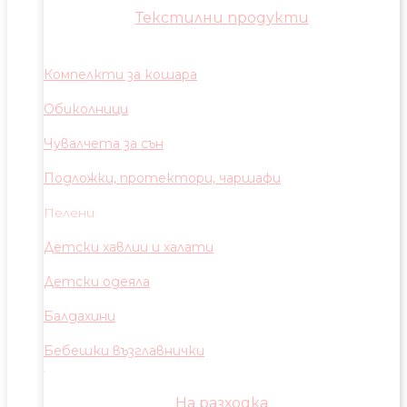
Текстилни продукти
Компелкти за кошара
Обиколници
Чувалчета за сън
Подложки, протектори, чаршафи
Пелени
Детски хавлии и халати
Детски одеяла
Балдахини
Бебешки възглавнички
На разходка