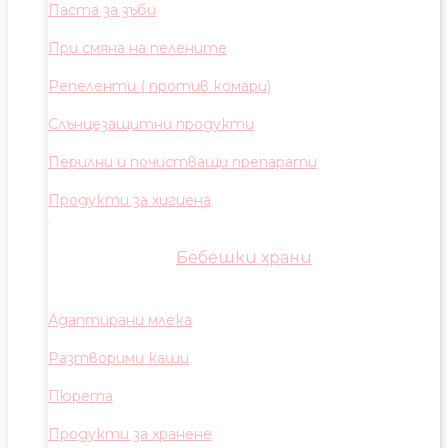
Паста за зъби
При смяна на пелените
Репеленти ( против комари)
Слънцезащитни продукти
Перилни и почистващи препарати
Продукти за хигиена
Бебешки храни
Адаптирани млека
Разтворими каши
Пюрета
Продукти за хранене