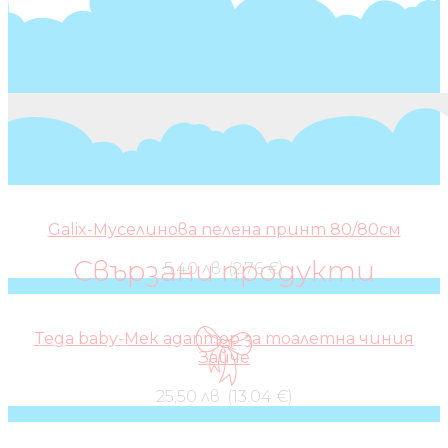
Galix-Муселинова пелена принт 80/80см
Свързани продукти
5,40 лв. (2.76 €)
Tega baby-Мек адаптор за тоалетна чиния
Зайче
25,50 лв. (13.04 €)