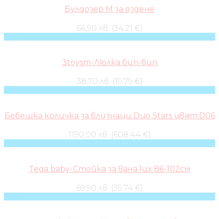
Булдозер M за яздене
66,90 лв. (34.21 €)
3toysm-Люлка бип-бип
38,70 лв. (19.79 €)
Бебешка количка за близнаци Duo Stars цвят:D06
1190,00 лв. (608.44 €)
Tega baby-Стойка за вана lux 86-102см
69,90 лв. (35.74 €)