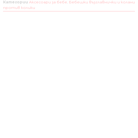
Категории
Аксесоари за бебе
,
Бебешки възглавнички и колани
против колики