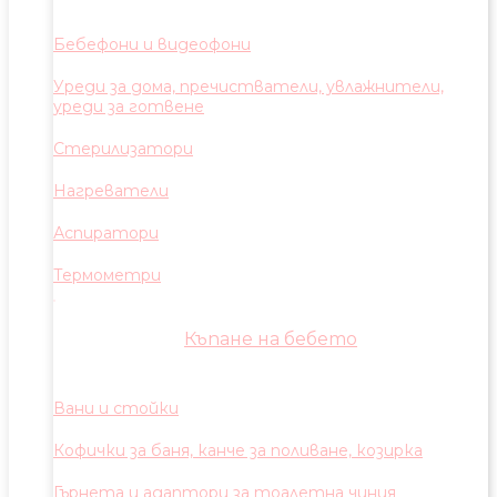
Бебефони и видеофони
Уреди за дома, пречистватели, увлажнители,
уреди за готвене
Стерилизатори
Нагреватели
Аспиратори
Термометри
Къпане на бебето
Вани и стойки
Кофички за баня, канче за поливане, козирка
Гърнета и адаптори за тоалетна чиния