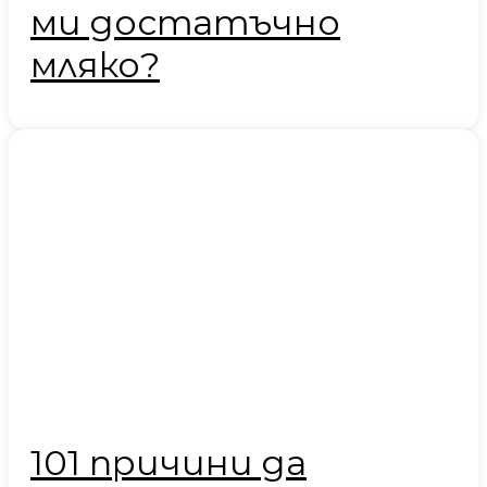
ми достатъчно
мляко?
101 причини да