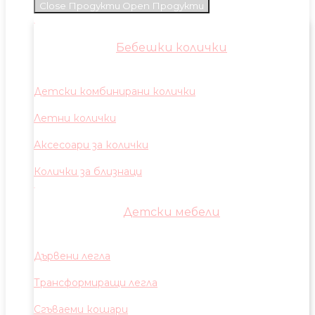
Close Продукти
Open Продукти
Бебешки колички
Детски комбинирани колички
Летни колички
Аксесоари за колички
Колички за близнаци
Детски мебели
Дървени легла
Трансформиращи легла
Сгъваеми кошари