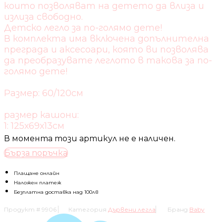
които позволяват на детето да влиза и
излиза свободно.
Детско легло за по-голямо дете!
В комплекта има включена допълнителна
преграда и аксесоари, която ви позволява
да преобразувате леглото в такова за по-
голямо дете!
Размер: 60/120см
размер кашони:
1: 125х69х13см
В момента този артикул не е наличен.
Бърза поръчка
Плащане онлайн
Наложен платеж
Безплатна доставка над 100лв
Продукт #
9906
Категория
Дървени легла
Бранд
Baby