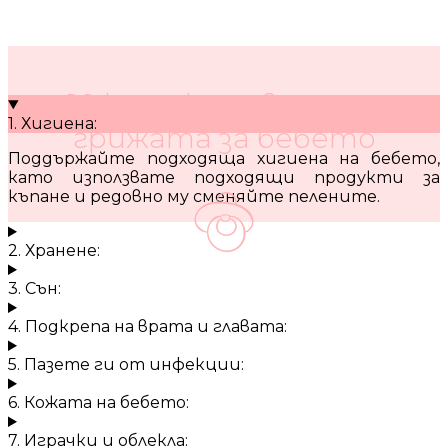
10 кратки съвета за
1. Хигиена:
грижата за бебето
Поддържайте подходяща хигиена на бебето,
като използвате подходящи продукти за
къпане и редовно му сменяйте пелените.
2. Хранене:
3. Сън:
4. Подкрепа на врата и главата:
5. Пазете ги от инфекции:
6. Кожата на бебето:
7. Играчки и облекла: