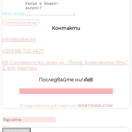
text area
Попитайте ни!
Контакти
info@bebe.bg
+359 88 723 4427
кв. Студентски град, ул. „Проф. Александър Фол“,
2, ет. партер
Последвайте ни! 👼🏼
Facebook
Instagram
Youtube
Pinterest
Поддръжка на уеб сайт от
WEBTRIXIA.COM
резултата