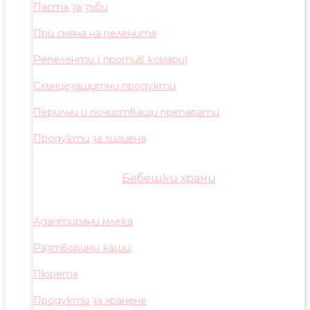
Паста за зъби
При смяна на пелените
Репеленти ( против комари)
Слънцезащитни продукти
Перилни и почистващи препарати
Продукти за хигиена
Бебешки храни
Адаптирани млека
Разтворими каши
Пюрета
Продукти за хранене