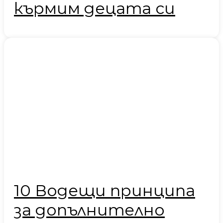
кърмим децата си
10 Водещи принципа
за допълнително