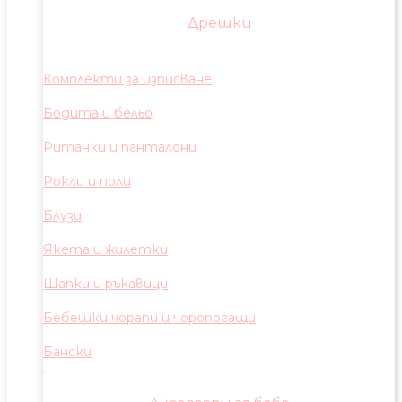
Дрешки
Комплекти за изписване
Бодита и бельо
Ританки и панталони
Рокли и поли
Блузи
Якета и жилетки
Шапки и ръкавици
Бебешки чорапи и чоропогащи
Бански