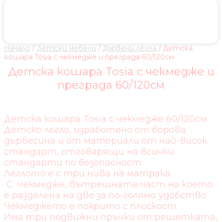
Начало
/
Детски мебели
/
Дървени легла
/ Детска
кошара Tosia с чекмедже и преграда 60/120см
Детска кошара Tosia с чекмедже и
преграда 60/120см
Детска кошара Tosia с чекмедже 60/120см
Детско легло, изработено от борова
дървесина и от материали от най-висок
стандарт, отговарящи на всички
стандарти по безопасност.
Леглото е с три нива на матрака.
С чекмедже, вътрешната част на което
е разделена на две за по-голямо удобство.
Чекмеджето е покрито с плоскост.
Има три подвижни пръчки от решетката,