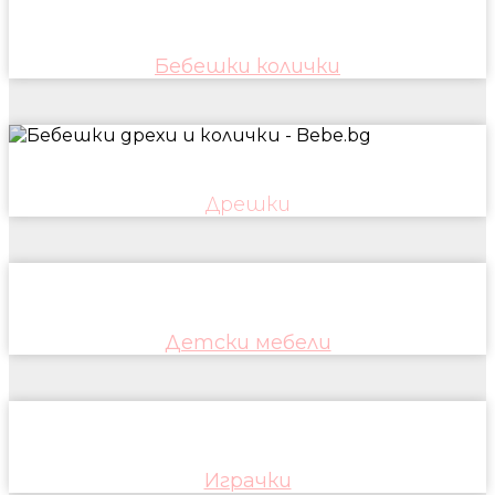
Бебешки колички
Дрешки
Детски мебели
Играчки