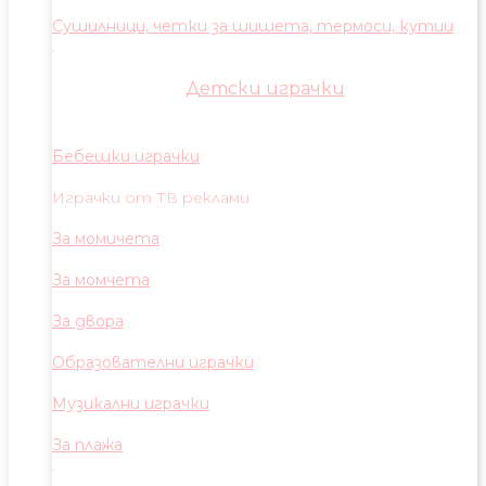
Сушилници, четки за шишета, термоси, кутии
Детски играчки
Бебешки играчки
Играчки от ТВ реклами
За момичета
За момчета
За двора
Образователни играчки
Музикални играчки
За плажа