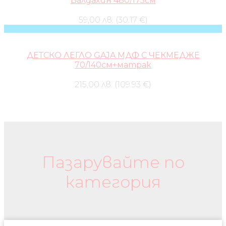
Балдахин 480/175см
59,00 лв. (30.17 €)
ДЕТСКО ЛЕГЛО GAJA МДФ С ЧЕКМЕДЖЕ
70/140см+матрак
215,00 лв. (109.93 €)
Бебешки колички и дрехи
Пазарувайте по
категория