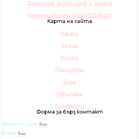
Формуляр за връщане и замяна
Полезни връзки (НОИ)(ЕГОВ.БГ)
Карта на сайта
Начало
За нас
Услуги
Продукти
Блог
Уебинари
Контакти
Форма за бърз контакт
Вашето име
Email