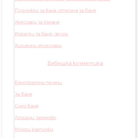
Подложки за вана, стъпала за баня
Акесоари за къпане
Играчки за баня, други
Хигиенни аксесоари
Бебешка козметика
Еднократни пелени
За баня
След баня
Лосиони, кремове
Мокри кърпички