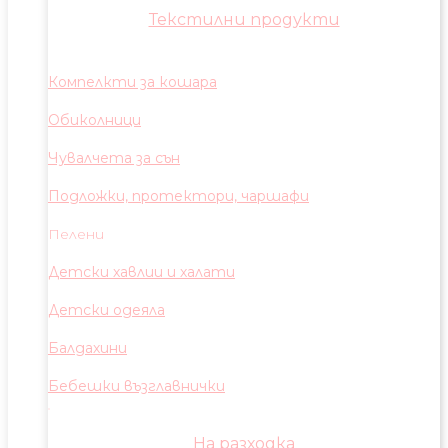
Текстилни продукти
Компелкти за кошара
Обиколници
Чувалчета за сън
Подложки, протектори, чаршафи
Пелени
Детски хавлии и халати
Детски одеяла
Балдахини
Бебешки възглавнички
На разходка