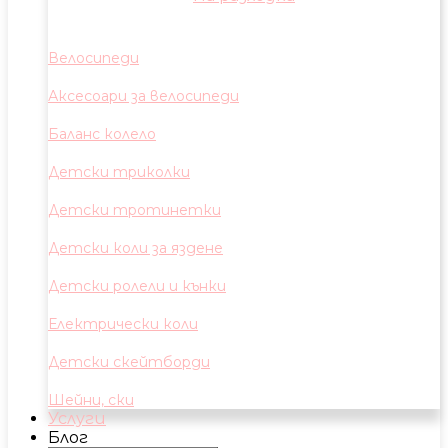
Велосипеди
Аксесоари за велосипеди
Баланс колело
Детски триколки
Детски тротинетки
Детски коли за яздене
Детски ролели и кънки
Електрически коли
Детски скейтборди
Шейни, ски
Услуги
Блог