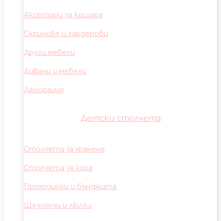
Аксесоари за кошара
Скринове и гардероби
Други мебели
Дивани и мебели
Декорация
Детски столчета
Столчета за хранене
Столчета за кола
Проходилки и бънджита
Шезлонзи и люлки