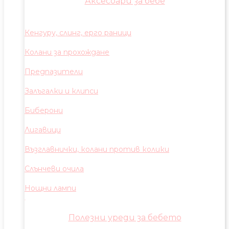
Аксесоари за бебе
Кенгуру, слинг, ерго раници
Колани за прохождане
Предпазители
Залъгалки и клипси
Биберони
Лигавици
Възглавнички, колани против колики
Слънчеви очила
Нощни лампи
Полезни уреди за бебето