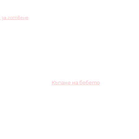
и за готвене
Къпане на бебето