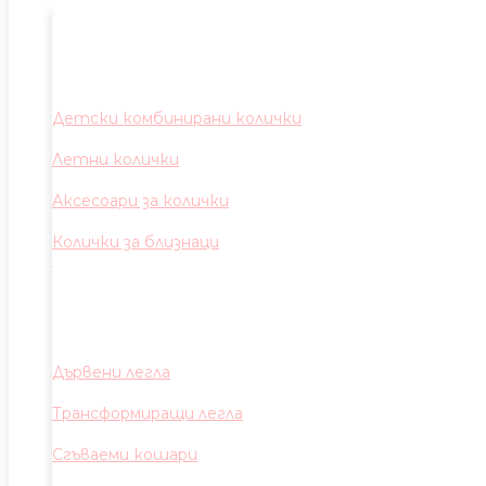
Детски комбинирани колички
Летни колички
Аксесоари за колички
Колички за близнаци
Дървени легла
Трансформиращи легла
Сгъваеми кошари