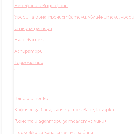
Бебефони и видеофони
Уреди за дома, пречистватели, увлажнители, уред
Стерилизатори
Нагреватели
Аспиратори
Термометри
Вани и стойки
Кофички за баня, канче за поливане, козирка
Гърнета и адаптори за тоалетна чиния
Подложки за вана, стъпала за баня