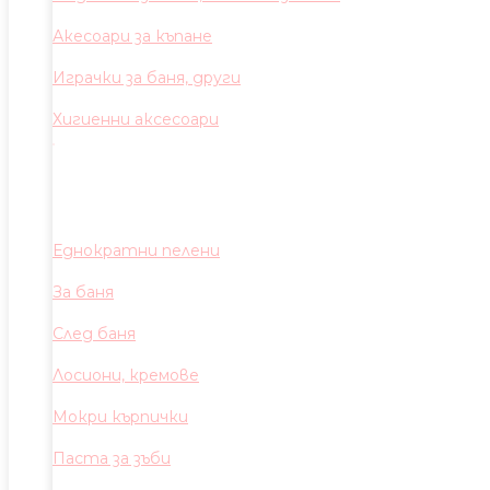
Акесоари за къпане
Играчки за баня, други
Хигиенни аксесоари
Еднократни пелени
За баня
След баня
Лосиони, кремове
Мокри кърпички
Паста за зъби