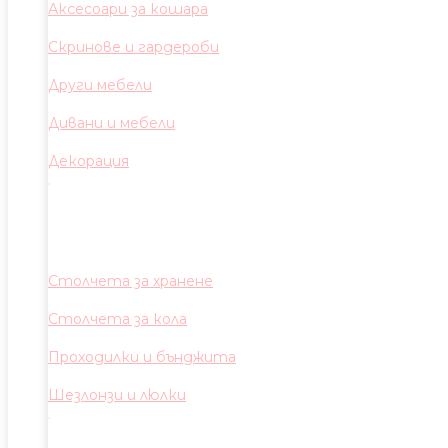
Аксесоари за кошара
Скринове и гардероби
Други мебели
Дивани и мебели
Декорация
Столчета за хранене
Столчета за кола
Проходилки и бънджита
Шезлонзи и люлки