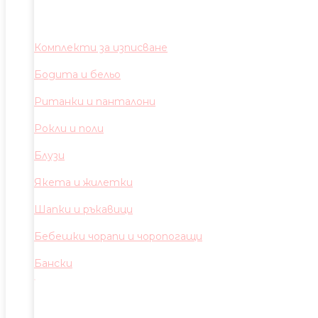
Комплекти за изписване
Бодита и бельо
Ританки и панталони
Рокли и поли
Блузи
Якета и жилетки
Шапки и ръкавици
Бебешки чорапи и чоропогащи
Бански