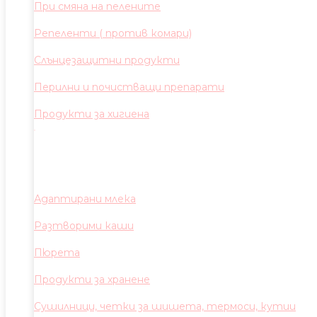
При смяна на пелените
Репеленти ( против комари)
Слънцезащитни продукти
Перилни и почистващи препарати
Продукти за хигиена
Адаптирани млека
Разтворими каши
Пюрета
Продукти за хранене
Сушилници, четки за шишета, термоси, кутии