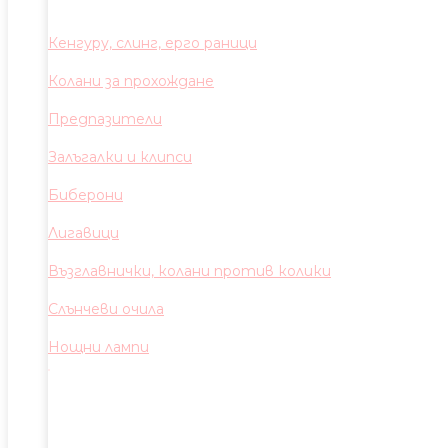
Кенгуру, слинг, ерго раници
Колани за прохождане
Предпазители
Залъгалки и клипси
Биберони
Лигавици
Възглавнички, колани против колики
Слънчеви очила
Нощни лампи