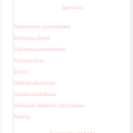
Дрешки
Комплекти за изписване
Бодита и бельо
Ританки и панталони
Рокли и поли
Блузи
Якета и жилетки
Шапки и ръкавици
Бебешки чорапи и чоропогащи
Бански