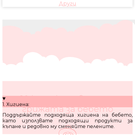
Други
10 кратки съвета за
1. Хигиена:
грижата за бебето
Поддържайте подходяща хигиена на бебето,
като използвате подходящи продукти за
къпане и редовно му сменяйте пелените.