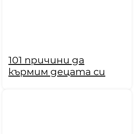
101 причини да
кърмим децата си