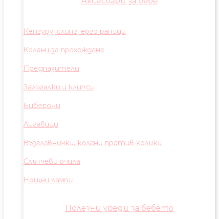
Аксесоари за бебе
Кенгуру, слинг, ерго раници
Колани за прохождане
Предпазители
Залъгалки и клипси
Биберони
Лигавици
Възглавнички, колани против колики
Слънчеви очила
Нощни лампи
Полезни уреди за бебето