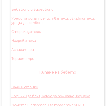
Бебефони и видеофони
Уреди за дома, пречистватели, увлажнители,
уреди за готвене
Стерилизатори
Нагреватели
Аспиратори
Термометри
Къпане на бебето
Вани и стойки
Кофички за баня, канче за поливане, козирка
Гърнета и адаптори за тоалетна чиния