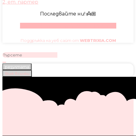
2, ет. партер
Последвайте ни! 👼🏼
Facebook
Instagram
Youtube
Pinterest
Поддръжка на уеб сайт от
WEBTRIXIA.COM
резултата
Виж всички