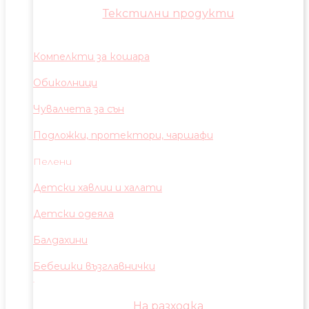
Текстилни продукти
Компелкти за кошара
Обиколници
Чувалчета за сън
Подложки, протектори, чаршафи
Пелени
Детски хавлии и халати
Детски одеяла
Балдахини
Бебешки възглавнички
На разходка