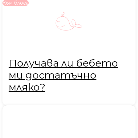
Към блога
Получава ли бебето
ми достатъчно
мляко?