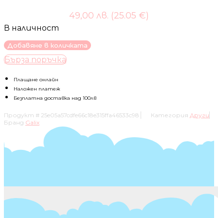
49,00 лв. (25.05 €)
В наличност
количество
Добавяне в количката
за
Бърза поръчка
Детски
матрак
Плащане онлайн
пяна
Наложен платеж
60/120/8см
Безплатна доставка над 100лв
Продукт #
25e05a57cdfe66c18e315ffa46533c98
Категория
Други
Бранд
Galix