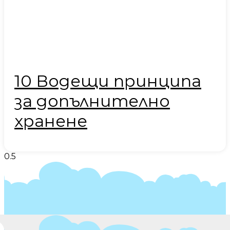
10 Водещи принципа
за допълнително
хранене