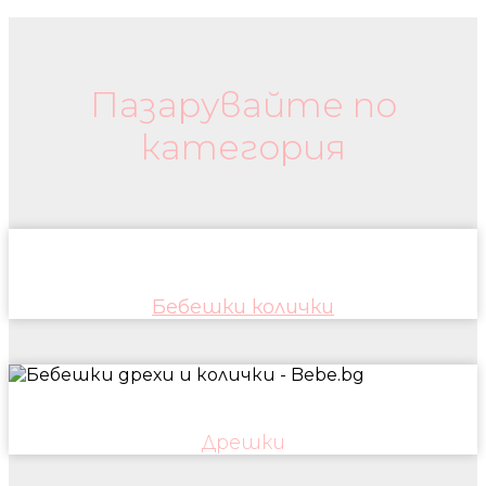
Бебешки колички и дрехи
Пазарувайте по
категория
Бебешки колички
Дрешки