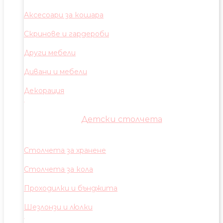
Аксесоари за кошара
Скринове и гардероби
Други мебели
Дивани и мебели
Декорация
Детски столчета
Столчета за хранене
Столчета за кола
Проходилки и бънджита
Шезлонзи и люлки