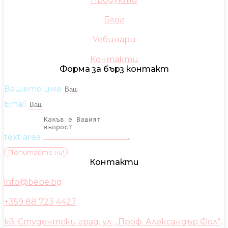
Блог
Уебинари
Контакти
Форма за бърз контакт
Вашето име
Email
text area
Попитайте ни!
Контакти
info@bebe.bg
+359 88 723 4427
кв. Студентски град, ул. „Проф. Александър Фол“,