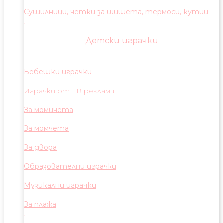
Сушилници, четки за шишета, термоси, кутии
Детски играчки
Бебешки играчки
Играчки от ТВ реклами
За момичета
За момчета
За двора
Образователни играчки
Музикални играчки
За плажа