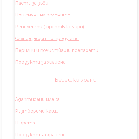
Паста за зъби
При смяна на пелените
Репеленти ( против комари)
Слънцезащитни продукти
Перилни и почистващи препарати
Продукти за хигиена
Бебешки храни
Адаптирани млека
Разтворими каши
Пюрета
Продукти за хранене