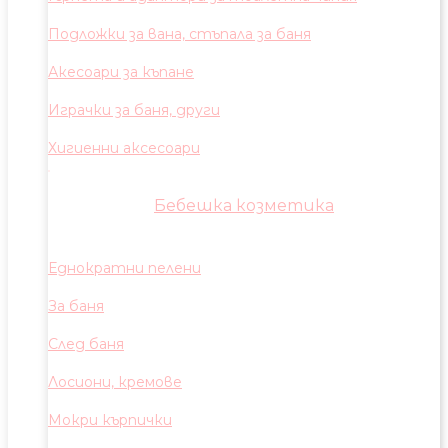
Подложки за вана, стъпала за баня
Акесоари за къпане
Играчки за баня, други
Хигиенни аксесоари
Бебешка козметика
Еднократни пелени
За баня
След баня
Лосиони, кремове
Мокри кърпички