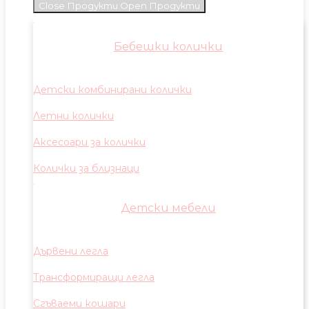
Close Продукти
Open Продукти
Бебешки колички
Детски комбинирани колички
Летни колички
Аксесоари за колички
Колички за близнаци
Детски мебели
Дървени легла
Трансформиращи легла
Сгъваеми кошари