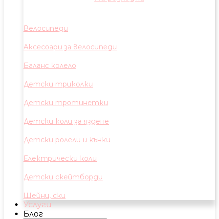
Велосипеди
Аксесоари за велосипеди
Баланс колело
Детски триколки
Детски тротинетки
Детски коли за яздене
Детски ролели и кънки
Електрически коли
Детски скейтборди
Шейни, ски
Услуги
Блог