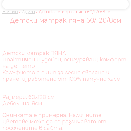
Начало
/
Други
/ Детски матрак пяна 60/120/8см
Детски матрак пяна 60/120/8см
Детски матрак ПЯНА
Практичен и удобен, осигуряващ комфорт
на детето.
Калъфчето е с цип за лесно сваляне и
пране, изработено от 100% памучно хасе
Размери: 60х120 см
Дебелина: 8см
Снимката е примерна. Наличните
цветове може да се различават от
посочените в сайта.