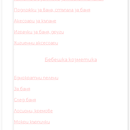
Подложки за вана, стъпала за баня
Акесоари за къпане
Играчки за баня, други
Хигиенни аксесоари
Бебешка козметика
Еднократни пелени
За баня
След баня
Лосиони, кремове
Мокри кърпички