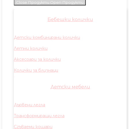
Close Продукти
Open Продукти
Бебешки колички
Детски комбинирани колички
Летни колички
Аксесоари за колички
Колички за близнаци
Детски мебели
Дървени легла
Трансформиращи легла
Сгъваеми кошари