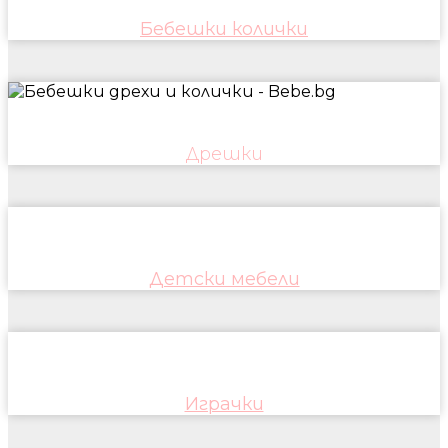
Бебешки колички
Дрешки
Детски мебели
Играчки