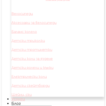
Велосипеди
Аксесоари за велосипеди
Баланс колело
Детски триколки
Детски тротинетки
Детски коли за яздене
Детски ролели и кънки
Електрически коли
Детски скейтборди
Шейни, ски
Услуги
Блог