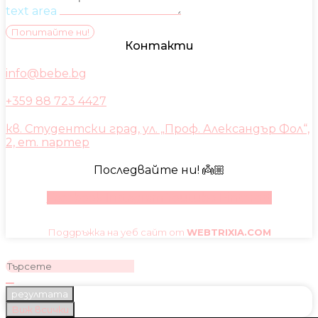
text area
Попитайте ни!
Контакти
info@bebe.bg
+359 88 723 4427
кв. Студентски град, ул. „Проф. Александър Фол“,
2, ет. партер
Последвайте ни! 👼🏼
Facebook
Instagram
Youtube
Pinterest
Поддръжка на уеб сайт от
WEBTRIXIA.COM
резултата
Виж всички