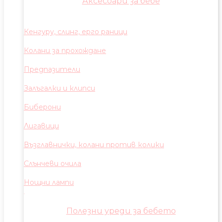
Аксесоари за бебе
Кенгуру, слинг, ерго раници
Колани за прохождане
Предпазители
Залъгалки и клипси
Биберони
Лигавици
Възглавнички, колани против колики
Слънчеви очила
Нощни лампи
Полезни уреди за бебето