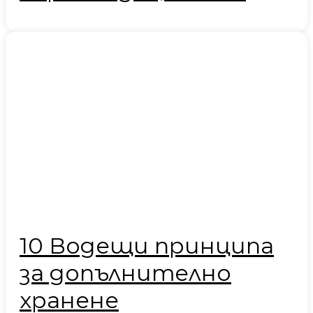
10 Водещи принципа
за допълнително
хранене