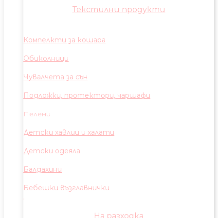
Текстилни продукти
Компелкти за кошара
Обиколници
Чувалчета за сън
Подложки, протектори, чаршафи
Пелени
Детски хавлии и халати
Детски одеяла
Балдахини
Бебешки възглавнички
На разходка