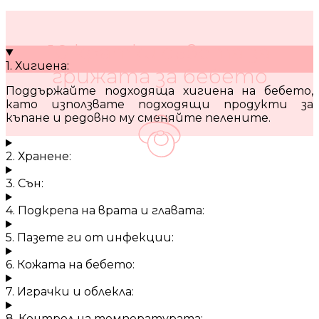
10 кратки съвета за
1. Хигиена:
грижата за бебето
Поддържайте подходяща хигиена на бебето,
като използвате подходящи продукти за
къпане и редовно му сменяйте пелените.
2. Хранене:
3. Сън:
4. Подкрепа на врата и главата:
5. Пазете ги от инфекции:
6. Кожата на бебето:
7. Играчки и облекла:
8. Контрол на температурата: