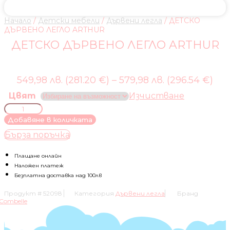
Начало
/
Детски мебели
/
Дървени легла
/ ДЕТСКО
ДЪРВЕНО ЛЕГЛО ARTHUR
ДЕТСКО ДЪРВЕНО ЛЕГЛО ARTHUR
549,98 лв. (281.20 €)
–
579,98 лв. (296.54 €)
Цвят
Изчистване
количество
за
Добавяне в количката
ДЕТСКО
Бърза поръчка
ДЪРВЕНО
ЛЕГЛО
ARTHUR
Плащане онлайн
Наложен платеж
Безплатна доставка над 100лв
Продукт #
52098
Категория
Дървени легла
Бранд
Combelle