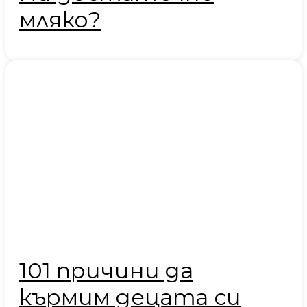
мляко?
101 причини да
кърмим децата си