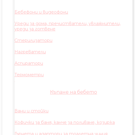
Бебефони и видеофони
Уреди за дома, пречистватели, увлажнители,
уреди за готвене
Стерилизатори
Нагреватели
Аспиратори
Термометри
Къпане на бебето
Вани и стойки
Кофички за баня, канче за поливане, козирка
Гърнета и адаптори за тоалетна чиния