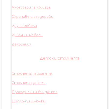
Аксесоари за кошара
Скринове и гардероби
Други мебели
Дивани и мебели
Декорация
Детски столчета
Столчета за хранене
Столчета за кола
Проходилки и бънджита
Шезлонзи и люлки