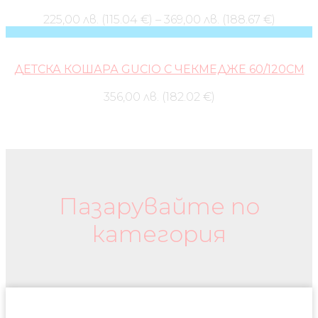
225,00 лв. (115.04 €)
–
369,00 лв. (188.67 €)
ДЕТСКА КОШАРА GUCIO С ЧЕКМЕДЖЕ 60/120СМ
356,00 лв. (182.02 €)
Бебешки колички и дрехи
Пазарувайте по
категория