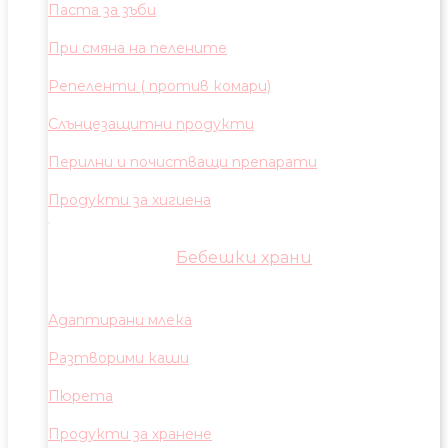
Паста за зъби
При смяна на пелените
Репеленти ( против комари)
Слънцезащитни продукти
Перилни и почистващи препарати
Продукти за хигиена
Бебешки храни
Адаптирани млека
Разтворими каши
Пюрета
Продукти за хранене