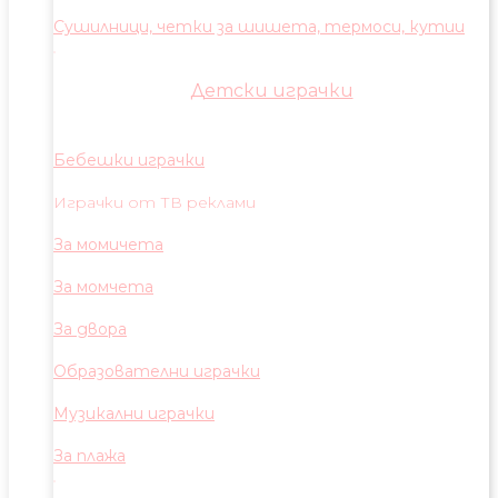
Сушилници, четки за шишета, термоси, кутии
Детски играчки
Бебешки играчки
Играчки от ТВ реклами
За момичета
За момчета
За двора
Образователни играчки
Музикални играчки
За плажа