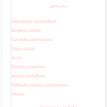
Дрешки
Комплекти за изписване
Бодита и бельо
Ританки и панталони
Рокли и поли
Блузи
Якета и жилетки
Шапки и ръкавици
Бебешки чорапи и чоропогащи
Бански