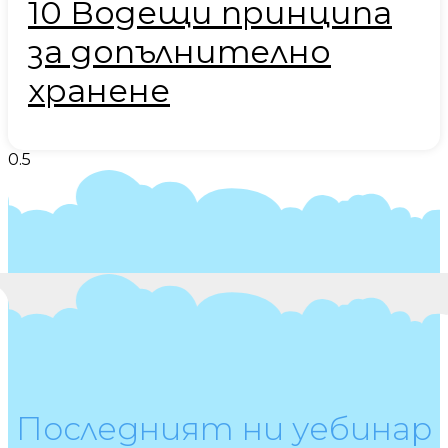
10 Водещи принципа
за допълнително
хранене
Последният ни уебинар