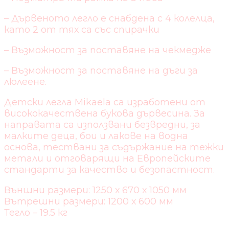
– Дървеното легло е снабдена с 4 колелца,
като 2 от тях са със спирачки
– Възможност за поставяне на чекмедже
– Възможност за поставяне на дъги за
люлеене.
Детски легла Mikaela са изработени от
висококачествена букова дървесина. За
направата са използвани безвредни, за
малките деца, бои и лакове на водна
основа, тествани за съдържание на тежки
метали и отговарящи на Европейските
стандарти за качество и безопастност.
Външни размери: 1250 х 670 х 1050 мм
Вътрешни размери: 1200 х 600 мм
Тегло – 19.5 кг