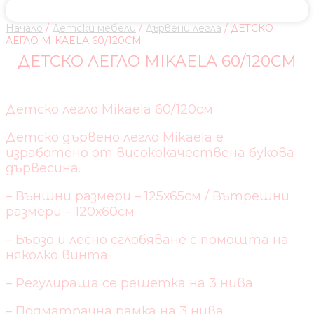
Начало
/
Детски мебели
/
Дървени легла
/ ДЕТСКО
ЛЕГЛО MIKAELA 60/120СМ
ДЕТСКО ЛЕГЛО MIKAELA 60/120СМ
Детско легло Mikaela 60/120см
Детско дървено легло Mikaela е
изработено от висококачествена букова
дървесина.
– Външни размери – 125х65см / Вътрешни
размери – 120х60см
– Бързо и лесно сглобяване с помощта на
няколко винта
– Регулираща се решетка на 3 нива
– Подматрачна рамка на 3 нива