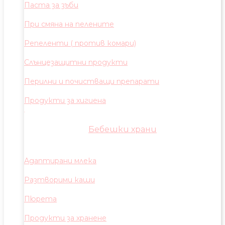
Паста за зъби
При смяна на пелените
Репеленти ( против комари)
Слънцезащитни продукти
Перилни и почистващи препарати
Продукти за хигиена
Бебешки храни
Адаптирани млека
Разтворими каши
Пюрета
Продукти за хранене