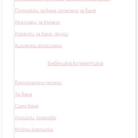
Подложки за вана, стъпала за баня
Акесоари за къпане
Играчки за баня, други
Хигиенни аксесоари
Бебешка козметика
Еднократни пелени
За баня
След баня
Лосиони, кремове
Мокри кърпички