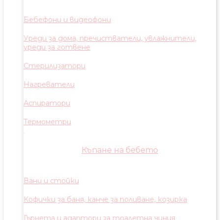
Бебефони и видеофони
Уреди за дома, пречистватели, увлажнители,
уреди за готвене
Стерилизатори
Нагреватели
Аспиратори
Термометри
Къпане на бебето
Вани и стойки
Кофички за баня, канче за поливане, козирка
Гърнета и адаптори за тоалетна чиния