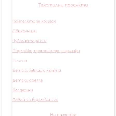
Текстилни продукти
Компелкти за кошара
Обиколници
Чувалчета за сън
Подложки, протектори, чаршафи
Пелени
Детски хавлии и халати
Детски одеяла
Балдахини
Бебешки възглавнички
На разходка