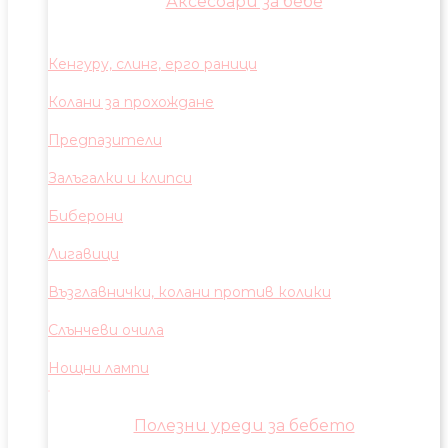
Аксесоари за бебе
Кенгуру, слинг, ерго раници
Колани за прохождане
Предпазители
Залъгалки и клипси
Биберони
Лигавици
Възглавнички, колани против колики
Слънчеви очила
Нощни лампи
Полезни уреди за бебето