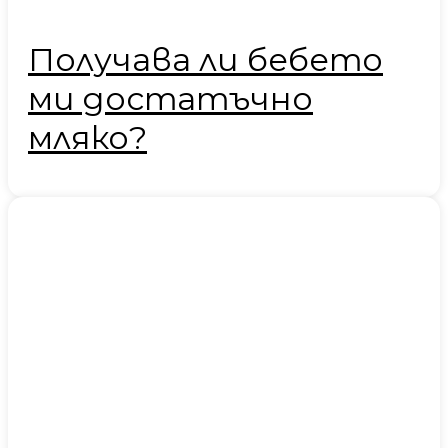
Получава ли бебето
ми достатъчно
мляко?