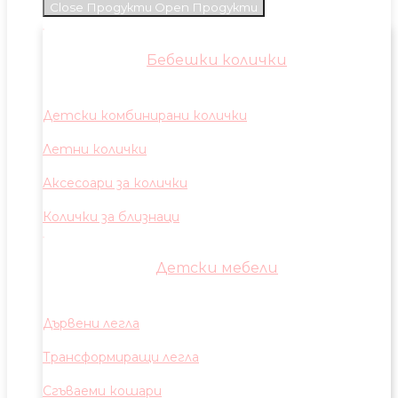
Close Продукти
Open Продукти
Бебешки колички
Детски комбинирани колички
Летни колички
Аксесоари за колички
Колички за близнаци
Детски мебели
Дървени легла
Трансформиращи легла
Сгъваеми кошари