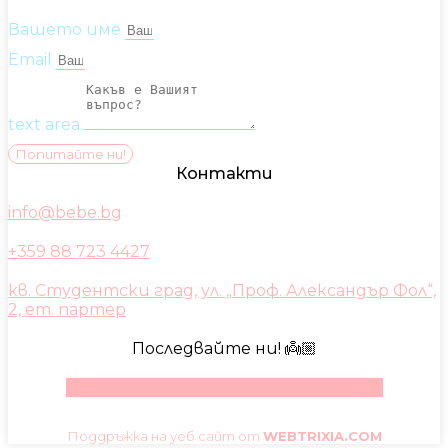
Вашето име
Email
text area
Попитайте ни!
Контакти
info@bebe.bg
+359 88 723 4427
кв. Студентски град, ул. „Проф. Александър Фол“,
2, ет. партер
Последвайте ни! 👼🏼
Facebook
Instagram
Youtube
Pinterest
Поддръжка на уеб сайт от
WEBTRIXIA.COM