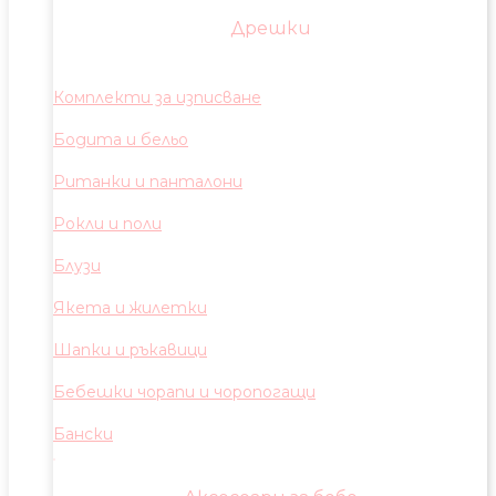
Дрешки
Комплекти за изписване
Бодита и бельо
Ританки и панталони
Рокли и поли
Блузи
Якета и жилетки
Шапки и ръкавици
Бебешки чорапи и чоропогащи
Бански