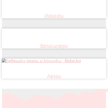
Играчки
Велосипеди
Други