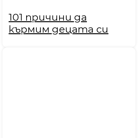
101 причини да
кърмим децата си