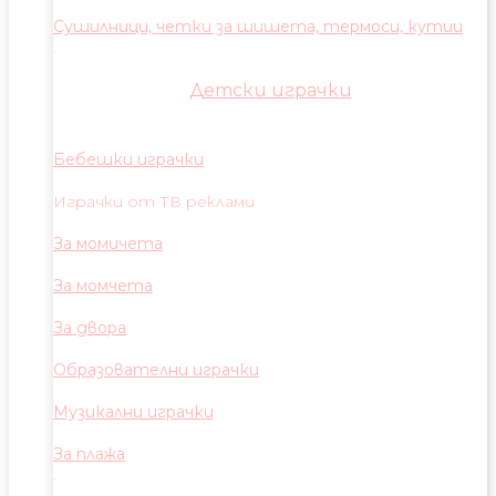
Сушилници, четки за шишета, термоси, кутии
Детски играчки
Бебешки играчки
Играчки от ТВ реклами
За момичета
За момчета
За двора
Образователни играчки
Музикални играчки
За плажа