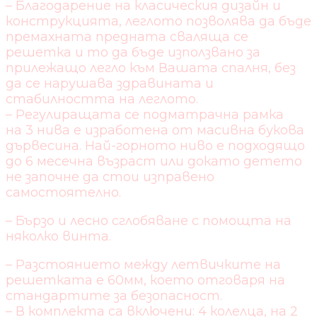
– Благодарение на класическия дизайн и
конструкцията, леглото позволява да бъде
премахната предната сваляща се
решетка и то да бъде използвано за
прилежащо легло към Вашата спалня, без
да се нарушава здравината и
стабилността на леглото.
– Регулиращата се подматрачна рамка
на 3 нива е изработена от масивна букова
дървесина. Най-горното ниво е подходящо
до 6 месечна възраст или докато детето
не започне да стои изправено
самостоятелно.
– Бързо и лесно сглобяване с помощта на
няколко винта.
– Разстоянието между летвичките на
решетката е 60мм, което отговаря на
стандартите за безопасност.
– В комплекта са включени: 4 колелца, на 2