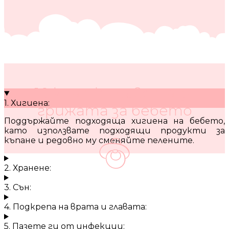
10 кратки съвета за
1. Хигиена:
грижата за бебето
Поддържайте подходяща хигиена на бебето,
като използвате подходящи продукти за
къпане и редовно му сменяйте пелените.
2. Хранене:
3. Сън:
4. Подкрепа на врата и главата:
5. Пазете ги от инфекции: