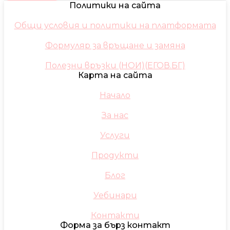
Политики на сайта
Общи условия и политики на платформата
Формуляр за връщане и замяна
Полезни връзки (НОИ)(ЕГОВ.БГ)
Карта на сайта
Начало
За нас
Услуги
Продукти
Блог
Уебинари
Контакти
Форма за бърз контакт