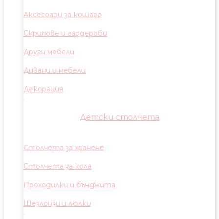
Аксесоари за кошара
Скринове и гардероби
Други мебели
Дивани и мебели
Декорация
Детски столчета
Столчета за хранене
Столчета за кола
Проходилки и бънджита
Шезлонзи и люлки