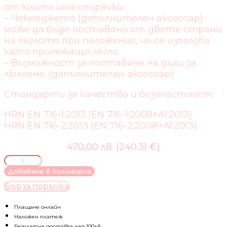
от които има спирачки.
– Чекмеджето (допълнителен аксесоар)
може да бъде поставяно от двете страни
на леглото при положение, че се използва
като прилежащо легло.
– Възможност за поставяне на дъги за
люлеене. (допълнителен аксесоар)
Стандарти за качество и безопастност:
HRN EN 716-1:2013 (EN 716-1:2008+A1:2013)
HRN EN 716-2:2013 (EN 716-2:2008+A1:2013)
470,00 лв. (240.31 €)
количество
за
Добавяне в количката
ДЕТСКО
Бърза поръчка
ЛЕГЛО
MIKAELA
60/120СМ
Плащане онлайн
Наложен платеж
Безплатна доставка над 100лв