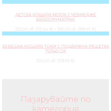
ДЕТСКА КОШАРА MOON С ЧЕКМЕДЖЕ
60/120СМ+МАТРАК
225,00 лв. (115.04 €)
–
369,00 лв. (188.67 €)
БЕБЕШКА КОШАРА ТОНИ С ПОДВИЖНА РЕШЕТКА
70/140 СМ
350,00 лв. (178.95 €)
Бебешки колички и дрехи
Пазарувайте по
категория