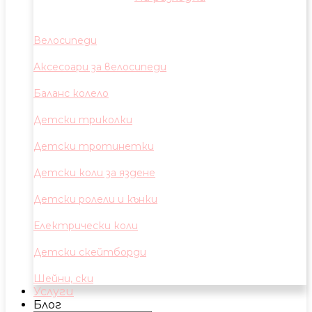
Велосипеди
Аксесоари за велосипеди
Баланс колело
Детски триколки
Детски тротинетки
Детски коли за яздене
Детски ролели и кънки
Електрически коли
Детски скейтборди
Шейни, ски
Услуги
Блог