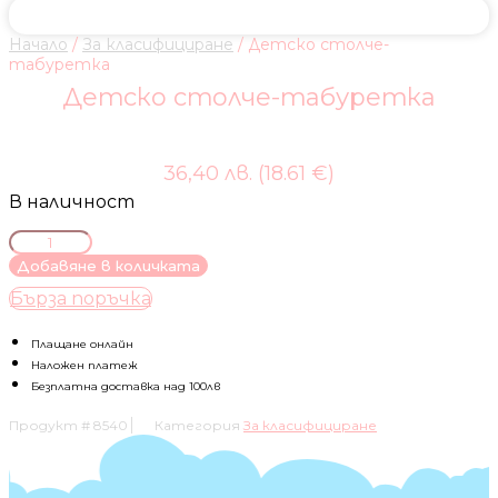
Начало
/
За класифициране
/ Детско столче-
табуретка
Детско столче-табуретка
36,40 лв. (18.61 €)
В наличност
количество
за
Добавяне в количката
Детско
Бърза поръчка
столче-
табуретка
Плащане онлайн
Наложен платеж
Безплатна доставка над 100лв
Продукт #
8540
Категория
За класифициране