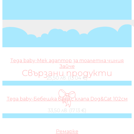
Tega baby-Мек адаптор за тоалетна чиния
Зайче
Свързани продукти
25,50 лв. (13.04 €)
Tega baby-Бебешка вана с клапа Dog&Cat 102см
33,50 лв. (17.13 €)
Ремарке