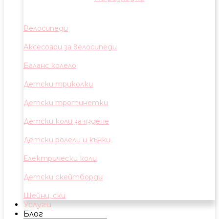
Велосипеди
Аксесоари за велосипеди
Баланс колело
Детски триколки
Детски тротинетки
Детски коли за яздене
Детски ролели и кънки
Електрически коли
Детски скейтборди
Шейни, ски
Услуги
Блог