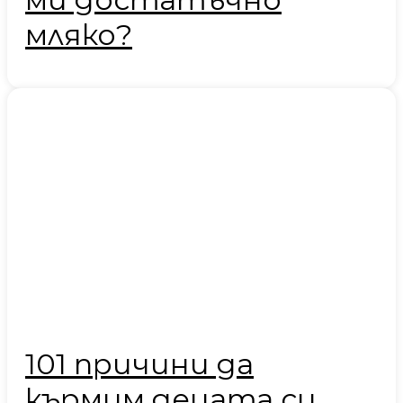
мляко?
101 причини да
кърмим децата си