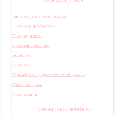
Аксесоари за бебе
Кенгуру, слинг, ерго раници
Колани за прохождане
Предпазители
Залъгалки и клипси
Биберони
Лигавици
Възглавнички, колани против колики
Слънчеви очила
Нощни лампи
Полезни уреди за бебето