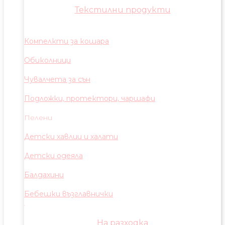
Текстилни продукти
Компелкти за кошара
Обиколници
Чувалчета за сън
Подложки, протектори, чаршафи
Пелени
Детски хавлии и халати
Детски одеяла
Балдахини
Бебешки възглавнички
На разходка