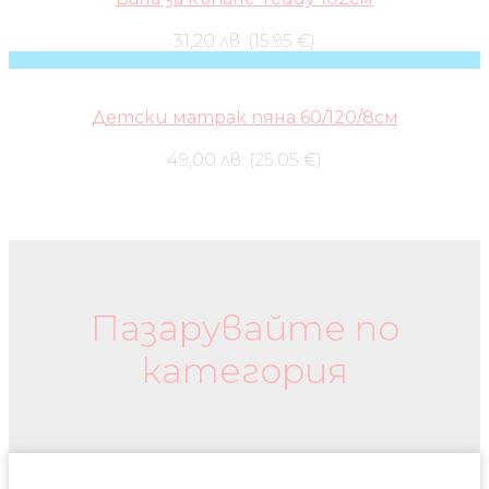
31,20 лв. (15.95 €)
Детски матрак пяна 60/120/8см
49,00 лв. (25.05 €)
Бебешки колички и дрехи
Пазарувайте по
категория