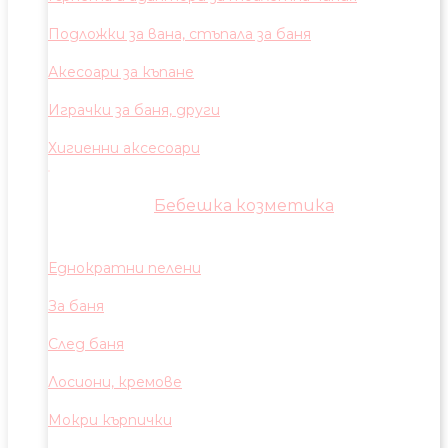
Подложки за вана, стъпала за баня
Акесоари за къпане
Играчки за баня, други
Хигиенни аксесоари
Бебешка козметика
Еднократни пелени
За баня
След баня
Лосиони, кремове
Мокри кърпички