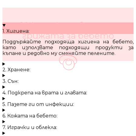
10 кратки съвета за
1. Хигиена:
грижата за бебето
Поддържайте подходяща хигиена на бебето,
като използвате подходящи продукти за
къпане и редовно му сменяйте пелените.
2. Хранене:
3. Сън:
4. Подкрепа на врата и главата:
5. Пазете ги от инфекции:
6. Кожата на бебето:
7. Играчки и облекла: