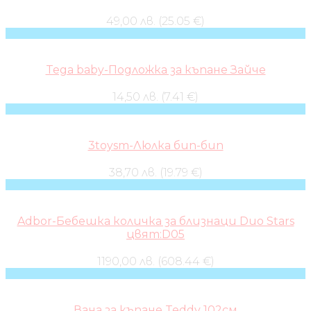
49,00 лв. (25.05 €)
Tega baby-Подложка за къпане Зайче
14,50 лв. (7.41 €)
3toysm-Люлка бип-бип
38,70 лв. (19.79 €)
Adbor-Бебешка количка за близнаци Duo Stars
цвят:D05
1190,00 лв. (608.44 €)
Вана за къпане Teddy 102см