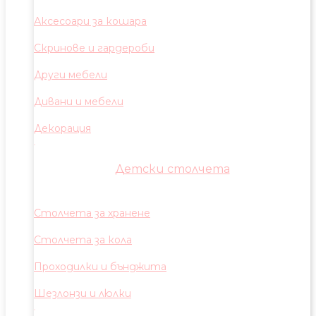
Аксесоари за кошара
Скринове и гардероби
Други мебели
Дивани и мебели
Декорация
Детски столчета
Столчета за хранене
Столчета за кола
Проходилки и бънджита
Шезлонзи и люлки