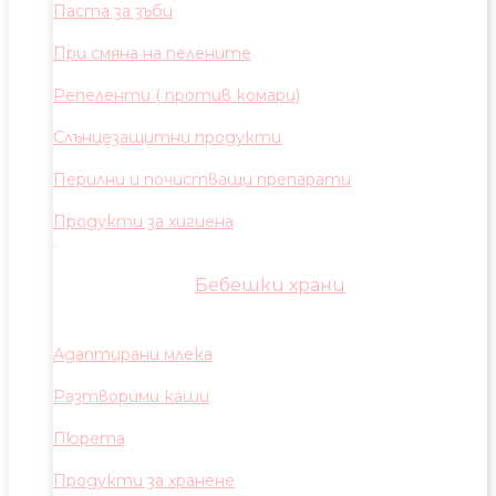
Паста за зъби
При смяна на пелените
Репеленти ( против комари)
Слънцезащитни продукти
Перилни и почистващи препарати
Продукти за хигиена
Бебешки храни
Адаптирани млека
Разтворими каши
Пюрета
Продукти за хранене