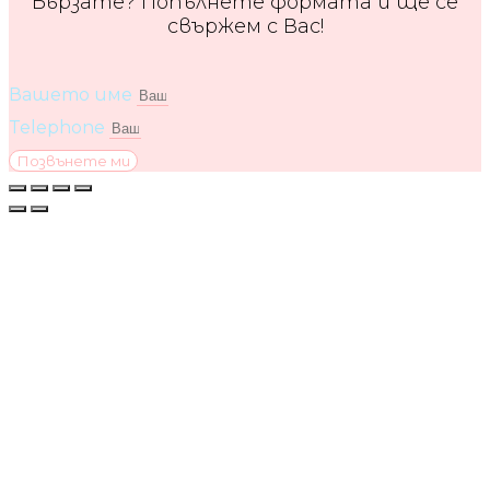
Бързате? Попълнете формата и ще се
свържем с Вас!
Вашето име
Telephone
Позвънете ми