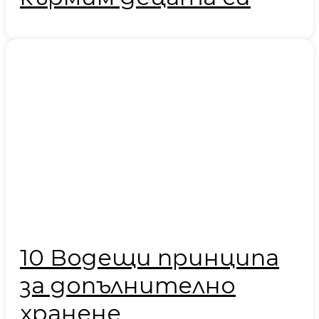
10 Водещи принципа
за допълнително
хранене