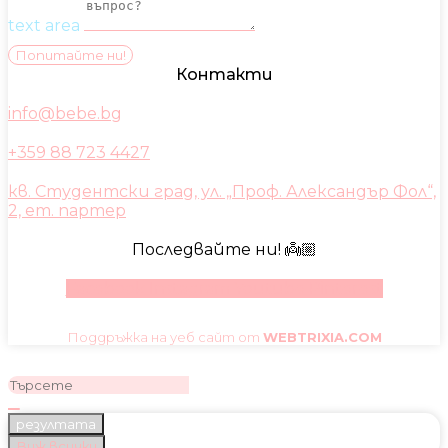
text area
Попитайте ни!
Контакти
info@bebe.bg
+359 88 723 4427
кв. Студентски град, ул. „Проф. Александър Фол“,
2, ет. партер
Последвайте ни! 👼🏼
Facebook
Instagram
Youtube
Pinterest
Поддръжка на уеб сайт от
WEBTRIXIA.COM
резултата
Виж всички