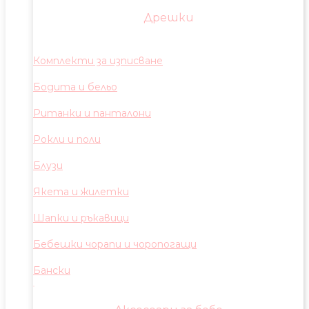
Дрешки
Комплекти за изписване
Бодита и бельо
Ританки и панталони
Рокли и поли
Блузи
Якета и жилетки
Шапки и ръкавици
Бебешки чорапи и чоропогащи
Бански