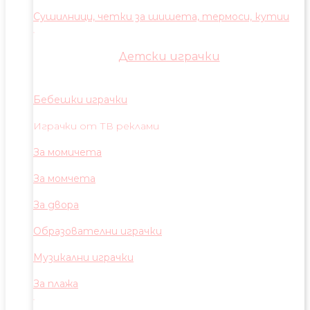
Сушилници, четки за шишета, термоси, кутии
Детски играчки
Бебешки играчки
Играчки от ТВ реклами
За момичета
За момчета
За двора
Образователни играчки
Музикални играчки
За плажа