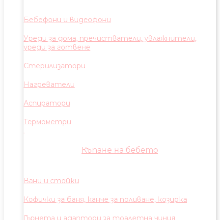
Бебефони и видеофони
Уреди за дома, пречистватели, увлажнители,
уреди за готвене
Стерилизатори
Нагреватели
Аспиратори
Термометри
Къпане на бебето
Вани и стойки
Кофички за баня, канче за поливане, козирка
Гърнета и адаптори за тоалетна чиния