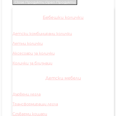
Close Продукти
Open Продукти
Бебешки колички
Детски комбинирани колички
Летни колички
Аксесоари за колички
Колички за близнаци
Детски мебели
Дървени легла
Трансформиращи легла
Сгъваеми кошари