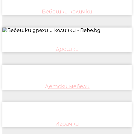
Бебешки колички
Дрешки
Детски мебели
Играчки