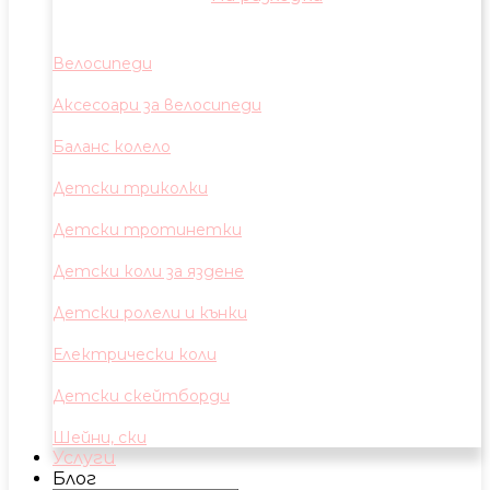
Велосипеди
Аксесоари за велосипеди
Баланс колело
Детски триколки
Детски тротинетки
Детски коли за яздене
Детски ролели и кънки
Електрически коли
Детски скейтборди
Шейни, ски
Услуги
Блог