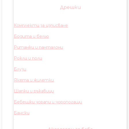
Дрешки
Комплекти за изписване
Бодита и бельо
Ританки и панталони
Рокли и поли
Блузи
Якета и жилетки
Шапки и ръкавици
Бебешки чорапи и чоропогащи
Бански