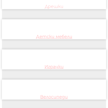
Дрешки
Детски мебели
Играчки
Велосипеди