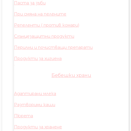
Паста за зъби
При смяна на пелените
Репеленти ( против комари)
Слънцезащитни продукти
Перилни и почистващи препарати
Продукти за хигиена
Бебешки храни
Адаптирани млека
Разтворими каши
Пюрета
Продукти за хранене