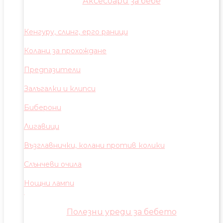
Аксесоари за бебе
Кенгуру, слинг, ерго раници
Колани за прохождане
Предпазители
Залъгалки и клипси
Биберони
Лигавици
Възглавнички, колани против колики
Слънчеви очила
Нощни лампи
Полезни уреди за бебето