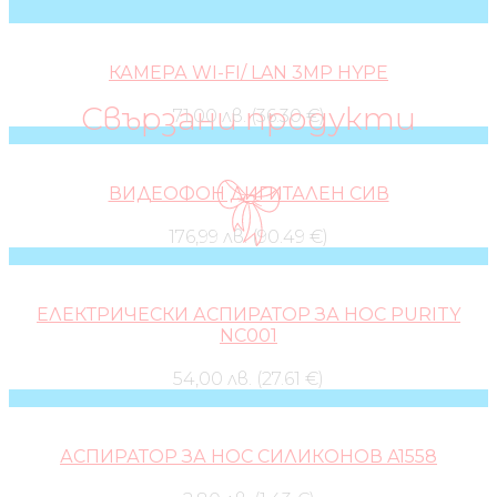
КАМЕРА WI-FI/ LAN 3MP HYPE
Свързани продукти
71,00 лв. (36.30 €)
ВИДЕОФОН ДИГИТАЛЕН СИВ
176,99 лв. (90.49 €)
ЕЛЕКТРИЧЕСКИ АСПИРАТОР ЗА НОС PURITY
NC001
54,00 лв. (27.61 €)
АСПИРАТОР ЗА НОС СИЛИКОНОВ A1558