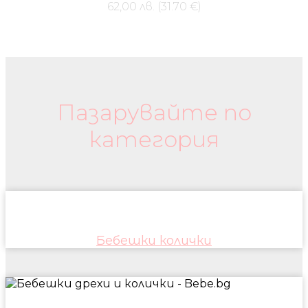
62,00 лв. (31.70 €)
Бебешки колички и дрехи
Пазарувайте по
категория
Бебешки колички