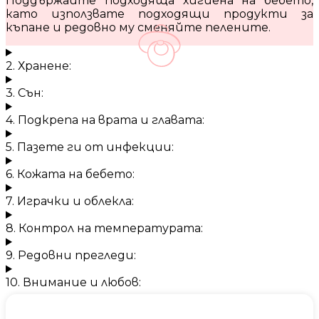
Поддържайте подходяща хигиена на бебето,
като използвате подходящи продукти за
къпане и редовно му сменяйте пелените.
2. Хранене:
3. Сън:
4. Подкрепа на врата и главата:
5. Пазете ги от инфекции:
6. Кожата на бебето:
7. Играчки и облекла:
8. Контрол на температурата:
9. Редовни прегледи:
10. Внимание и любов: