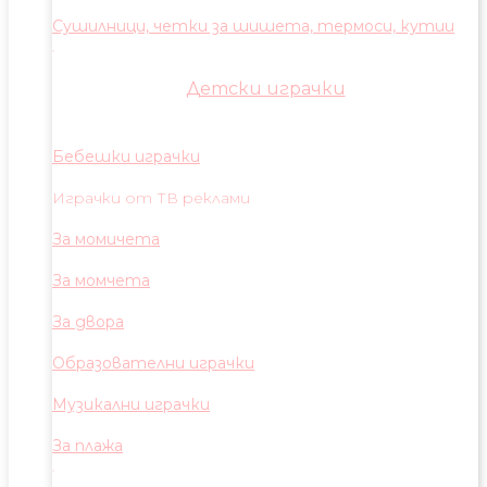
Сушилници, четки за шишета, термоси, кутии
Детски играчки
Бебешки играчки
Играчки от ТВ реклами
За момичета
За момчета
За двора
Образователни играчки
Музикални играчки
За плажа