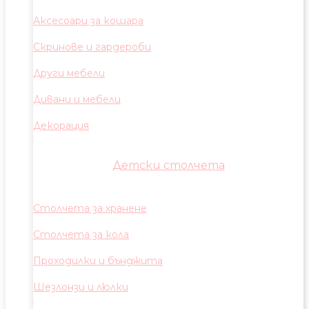
Аксесоари за кошара
Скринове и гардероби
Други мебели
Дивани и мебели
Декорация
Детски столчета
Столчета за хранене
Столчета за кола
Проходилки и бънджита
Шезлонзи и люлки