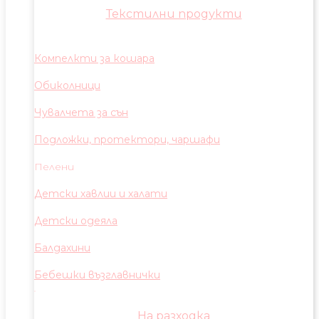
Текстилни продукти
Компелкти за кошара
Обиколници
Чувалчета за сън
Подложки, протектори, чаршафи
Пелени
Детски хавлии и халати
Детски одеяла
Балдахини
Бебешки възглавнички
На разходка