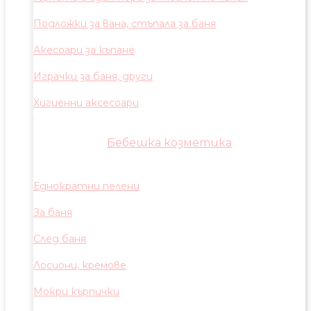
Подложки за вана, стъпала за баня
Акесоари за къпане
Играчки за баня, други
Хигиенни аксесоари
Бебешка козметика
Еднократни пелени
За баня
След баня
Лосиони, кремове
Мокри кърпички