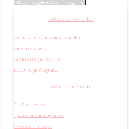
Close Продукти
Open Продукти
Бебешки колички
Детски комбинирани колички
Летни колички
Аксесоари за колички
Колички за близнаци
Детски мебели
Дървени легла
Трансформиращи легла
Сгъваеми кошари