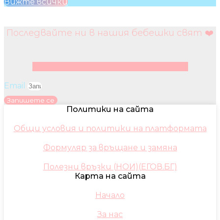
Вижте всички
Последвайте ни в нашия бебешки свят ❤️
Facebook
Instagram
Youtube
Pinterest
Email
Запишете се
Политики на сайта
Общи условия и политики на платформата
Формуляр за връщане и замяна
Полезни връзки (НОИ)(ЕГОВ.БГ)
Карта на сайта
Начало
За нас