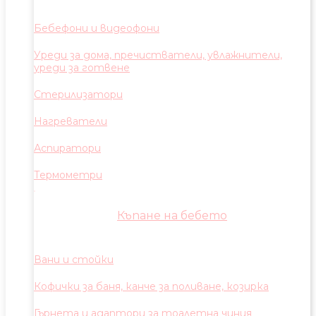
Бебефони и видеофони
Уреди за дома, пречистватели, увлажнители,
уреди за готвене
Стерилизатори
Нагреватели
Аспиратори
Термометри
Къпане на бебето
Вани и стойки
Кофички за баня, канче за поливане, козирка
Гърнета и адаптори за тоалетна чиния