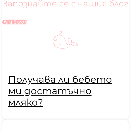
Запознайте се с нашия блог
Към блога
Получава ли бебето
ми достатъчно
мляко?