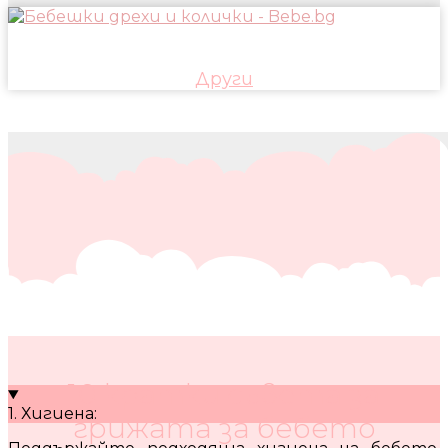
Други
10 кратки съвета за
1. Хигиена:
грижата за бебето