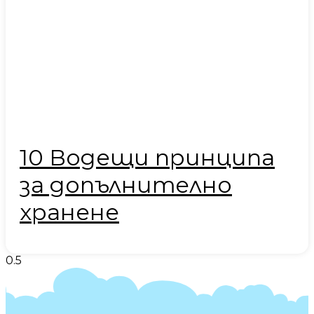
10 Водещи принципа
за допълнително
хранене