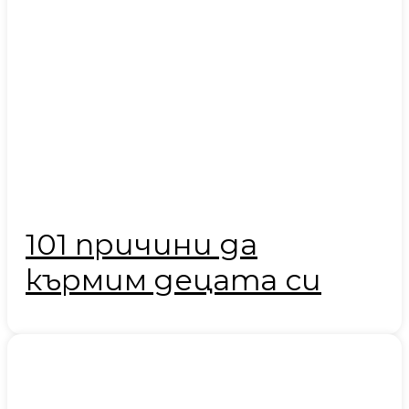
101 причини да
кърмим децата си