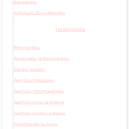
Балдахини
Бебешки възглавнички
На разходка
Велосипеди
Аксесоари за велосипеди
Баланс колело
Детски триколки
Детски тротинетки
Детски коли за яздене
Детски ролели и кънки
Електрически коли