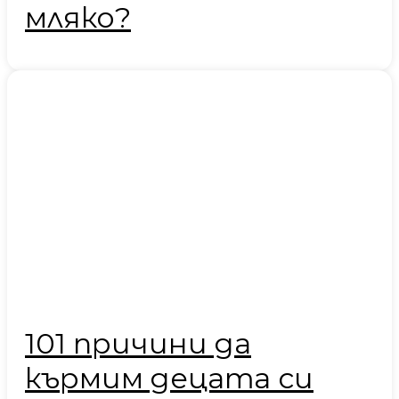
мляко?
101 причини да
кърмим децата си