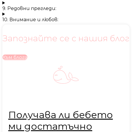
9. Редовни прегледи:
10. Внимание и любов:
Запознайте се с нашия блог
Към блога
Получава ли бебето
ми достатъчно