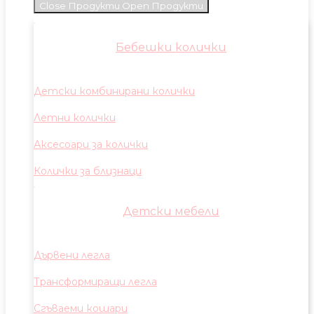
Close Продукти
Open Продукти
Бебешки колички
Детски комбинирани колички
Летни колички
Аксесоари за колички
Колички за близнаци
Детски мебели
Дървени легла
Трансформиращи легла
Сгъваеми кошари