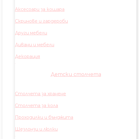
Аксесоари за кошара
Скринове и гардероби
Други мебели
Дивани и мебели
Декорация
Детски столчета
Столчета за хранене
Столчета за кола
Проходилки и бънджита
Шезлонзи и люлки