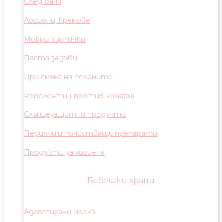
След баня
Лосиони, кремове
Мокри кърпички
Паста за зъби
При смяна на пелените
Репеленти ( против комари)
Слънцезащитни продукти
Перилни и почистващи препарати
Продукти за хигиена
Бебешки храни
Адаптирани млека