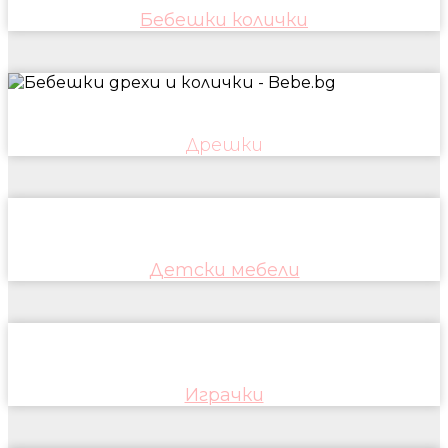
Бебешки колички
Дрешки
Детски мебели
Играчки