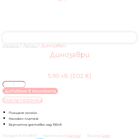
Начало
/
Други
/ Динозаври
Динозаври
5,90 лв. (3.02 €)
количество
за
Добавяне в количката
Динозаври
Бърза поръчка
Плащане онлайн
Наложен платеж
Безплатна доставка над 100лв
Продукт #
0693
Категория
Други
Бранд
Galix