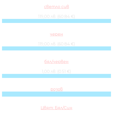
светло сив
119,00 лв. (60.84 €)
черен
119,00 лв. (60.84 €)
бял/червен
1,00 лв. (0.51 €)
розов
Цвят: Бял/Син