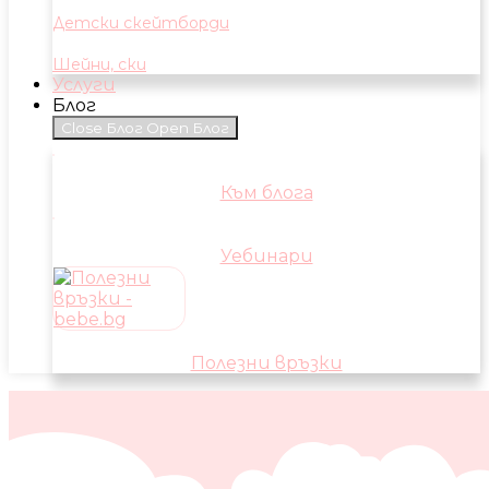
Детски скейтборди
Шейни, ски
Услуги
Блог
Close Блог
Open Блог
Към блога
Уебинари
Полезни връзки