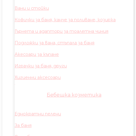
Вани и стойки
Кофички за баня, канче за поливане, козирка
Гърнета и адаптори за тоалетна чиния
Подложки за вана, стъпала за баня
Акесоари за къпане
Играчки за баня, други
Хигиенни аксесоари
Бебешка козметика
Еднократни пелени
За баня