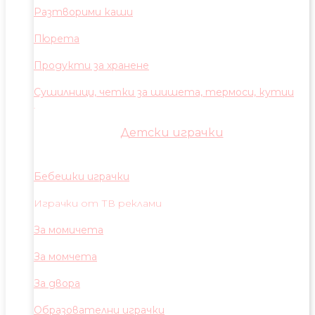
Разтворими каши
Пюрета
Продукти за хранене
Сушилници, четки за шишета, термоси, кутии
Детски играчки
Бебешки играчки
Играчки от ТВ реклами
За момичета
За момчета
За двора
Образователни играчки