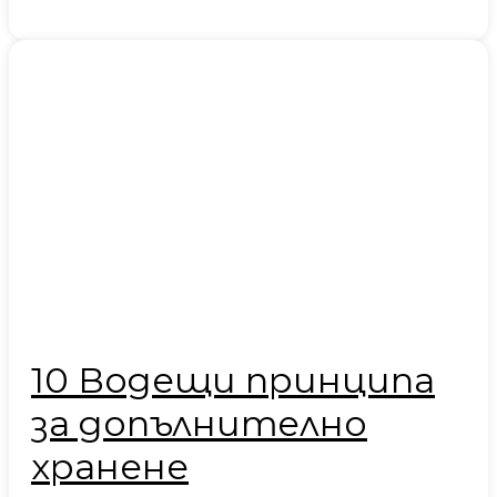
10 Водещи принципа
за допълнително
хранене