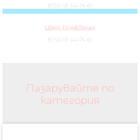
87,50 лв. (44.74 €)
Цвят: Розов/Зелен
87,50 лв. (44.74 €)
Бебешки колички и дрехи
Пазарувайте по
категория