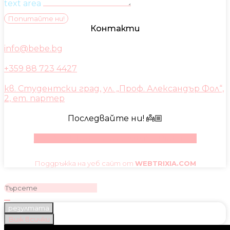
text area
Попитайте ни!
Контакти
info@bebe.bg
+359 88 723 4427
кв. Студентски град, ул. „Проф. Александър Фол“,
2, ет. партер
Последвайте ни! 👼🏼
Facebook
Instagram
Youtube
Pinterest
Поддръжка на уеб сайт от
WEBTRIXIA.COM
резултата
Виж всички