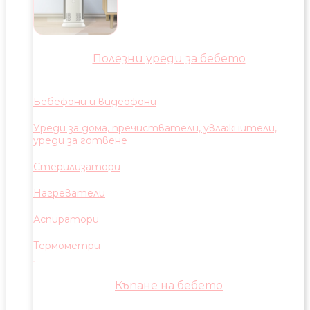
Полезни уреди за бебето
Бебефони и видеофони
Уреди за дома, пречистватели, увлажнители,
уреди за готвене
Стерилизатори
Нагреватели
Аспиратори
Термометри
Къпане на бебето