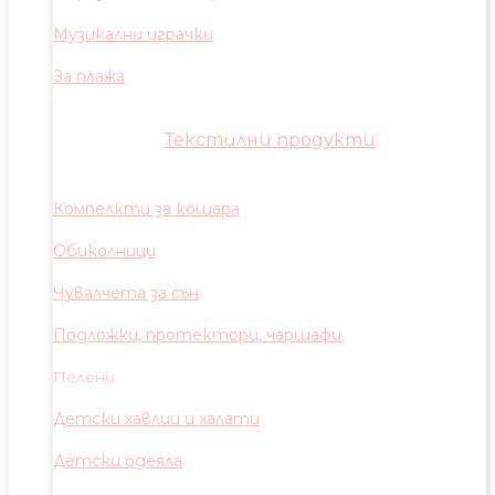
Музикални играчки
За плажа
Текстилни продукти
Компелкти за кошара
Обиколници
Чувалчета за сън
Подложки, протектори, чаршафи
Пелени
Детски хавлии и халати
Детски одеяла