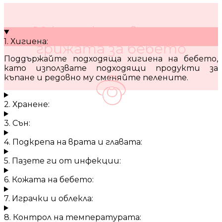
10 кратки съвета за
1. Хигиена:
грижата за бебето
Поддържайте подходяща хигиена на бебето,
като използвате подходящи продукти за
къпане и редовно му сменяйте пелените.
2. Хранене:
3. Сън:
4. Подкрепа на врата и главата:
5. Пазете ги от инфекции:
6. Кожата на бебето:
7. Играчки и облекла:
8. Контрол на температурата: