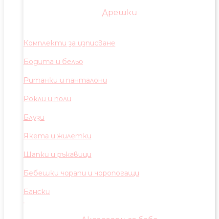
Дрешки
Комплекти за изписване
Бодита и бельо
Ританки и панталони
Рокли и поли
Блузи
Якета и жилетки
Шапки и ръкавици
Бебешки чорапи и чоропогащи
Бански