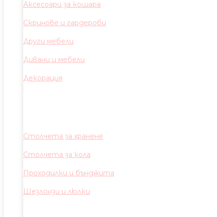
Аксесоари за кошара
Скринове и гардероби
Други мебели
Дивани и мебели
Декорация
Столчета за хранене
Столчета за кола
Проходилки и бънджита
Шезлонзи и люлки