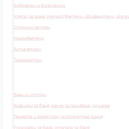
Бебефони и видеофони
Уреди за дома, пречистватели, увлажнители, уред
Стерилизатори
Нагреватели
Аспиратори
Термометри
Вани и стойки
Кофички за баня, канче за поливане, козирка
Гърнета и адаптори за тоалетна чиния
Подложки за вана, стъпала за баня