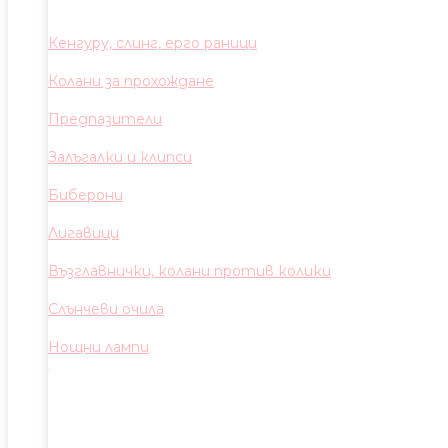
Кенгуру, слинг, ерго раници
Колани за прохождане
Предпазители
Залъгалки и клипси
Биберони
Лигавици
Възглавнички, колани против колики
Слънчеви очила
Нощни лампи