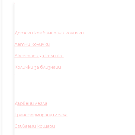
Детски комбинирани колички
Летни колички
Аксесоари за колички
Колички за близнаци
Дървени легла
Трансформиращи легла
Сгъваеми кошари