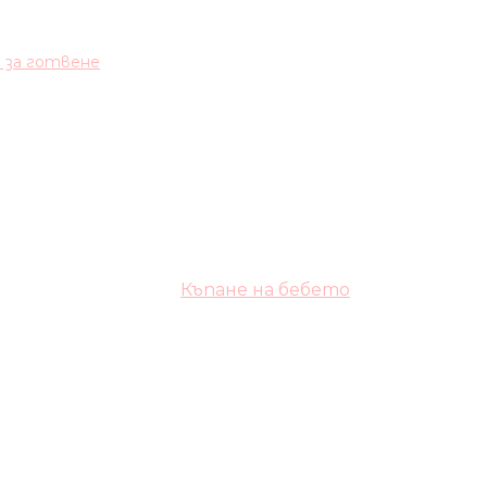
и за готвене
Къпане на бебето