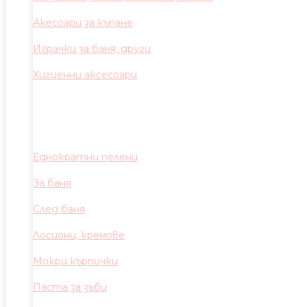
Акесоари за къпане
Играчки за баня, други
Хигиенни аксесоари
Еднократни пелени
За баня
След баня
Лосиони, кремове
Мокри кърпички
Паста за зъби