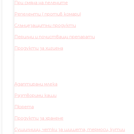
При смяна на пелените
Репеленти ( против комари)
Слънцезащитни продукти
Перилни и почистващи препарати
Продукти за хигиена
Адаптирани млека
Разтворими каши
Пюрета
Продукти за хранене
Сушилници, четки за шишета, термоси, кутии