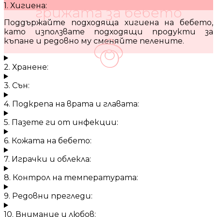
1. Хигиена:
грижата за бебето
Поддържайте подходяща хигиена на бебето,
като използвате подходящи продукти за
къпане и редовно му сменяйте пелените.
2. Хранене:
3. Сън:
4. Подкрепа на врата и главата:
5. Пазете ги от инфекции:
6. Кожата на бебето:
7. Играчки и облекла:
8. Контрол на температурата:
9. Редовни прегледи:
10. Внимание и любов: