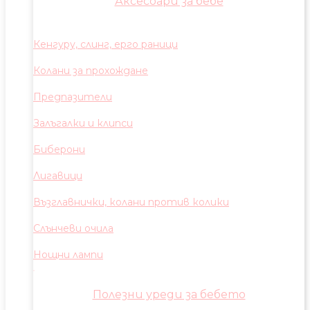
Аксесоари за бебе
Кенгуру, слинг, ерго раници
Колани за прохождане
Предпазители
Залъгалки и клипси
Биберони
Лигавици
Възглавнички, колани против колики
Слънчеви очила
Нощни лампи
Полезни уреди за бебето