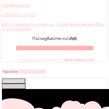
info@bebe.bg
+359 88 723 4427
кв. Студентски град, ул. „Проф. Александър Фол“,
2, ет. партер
Последвайте ни! 👼🏼
Facebook
Instagram
Youtube
Pinterest
Поддръжка на уеб сайт от
WEBTRIXIA.COM
резултата
Виж всички