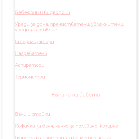
Бебефони и видеофони
Уреди за дома, пречистватели, увлажнители,
уреди за готвене
Стерилизатори
Нагреватели
Аспиратори
Термометри
Къпане на бебето
Вани и стойки
Кофички за баня, канче за поливане, козирка
Гърнета и адаптори за тоалетна чиния