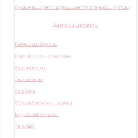
Сушилници, четки за шишета, термоси, кутии
Детски играчки
Бебешки играчки
Играчки от ТВ реклами
За момичета
За момчета
За двора
Образователни играчки
Музикални играчки
За плажа