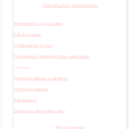
Текстилни продукти
Компелкти за кошара
Обиколници
Чувалчета за сън
Подложки, протектори, чаршафи
Пелени
Детски хавлии и халати
Детски одеяла
Балдахини
Бебешки възглавнички
На разходка