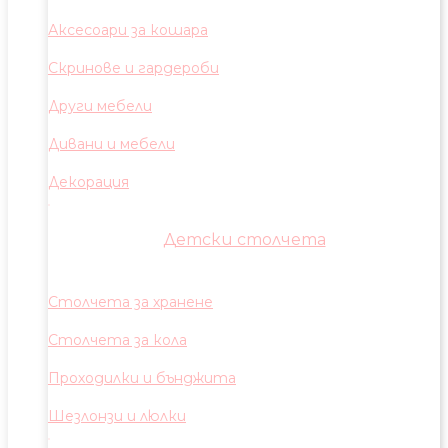
Аксесоари за кошара
Скринове и гардероби
Други мебели
Дивани и мебели
Декорация
Детски столчета
Столчета за хранене
Столчета за кола
Проходилки и бънджита
Шезлонзи и люлки