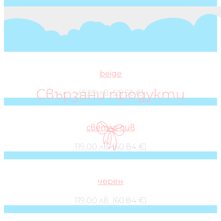
beige
Свързани продукти
49,99 лв. (25.56 €)
светло сив
119,00 лв. (60.84 €)
черен
119,00 лв. (60.84 €)