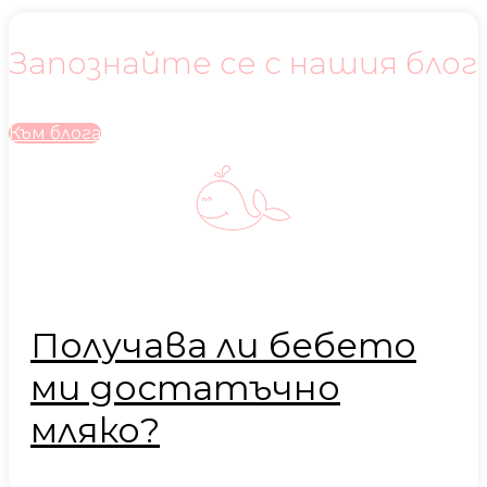
Запознайте се с нашия блог
Към блога
Получава ли бебето
ми достатъчно
мляко?