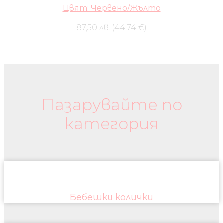
Цвят: Червено/Жълто
87,50 лв. (44.74 €)
Бебешки колички и дрехи
Пазарувайте по
категория
Бебешки колички