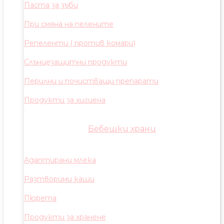
Паста за зъби
При смяна на пелените
Репеленти ( против комари)
Слънцезащитни продукти
Перилни и почистващи препарати
Продукти за хигиена
Бебешки храни
Адаптирани млека
Разтворими каши
Пюрета
Продукти за хранене