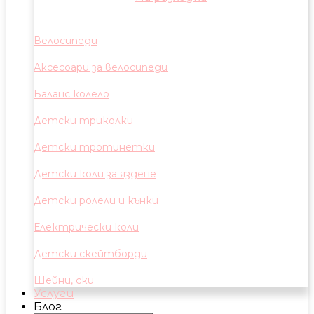
Велосипеди
Аксесоари за велосипеди
Баланс колело
Детски триколки
Детски тротинетки
Детски коли за яздене
Детски ролели и кънки
Електрически коли
Детски скейтборди
Шейни, ски
Услуги
Блог