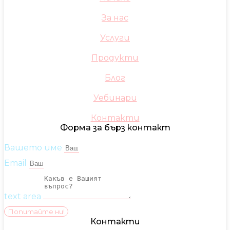
За нас
Услуги
Продукти
Блог
Уебинари
Контакти
Форма за бърз контакт
Вашето име
Email
text area
Попитайте ни!
Контакти