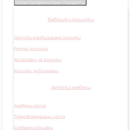
Close Продукти
Open Продукти
Бебешки колички
Детски комбинирани колички
Летни колички
Аксесоари за колички
Колички за близнаци
Детски мебели
Дървени легла
Трансформиращи легла
Сгъваеми кошари