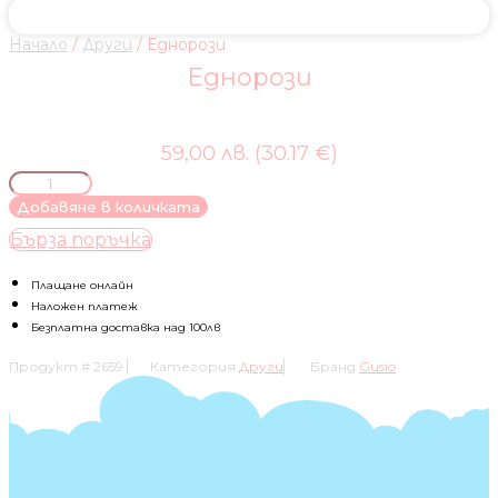
Начало
/
Други
/ Еднорози
Еднорози
59,00 лв. (30.17 €)
количество
за
Добавяне в количката
Еднорози
Бърза поръчка
Плащане онлайн
Наложен платеж
Безплатна доставка над 100лв
Продукт #
2659
Категория
Други
Бранд
Gusio