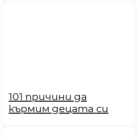
101 причини да
кърмим децата си