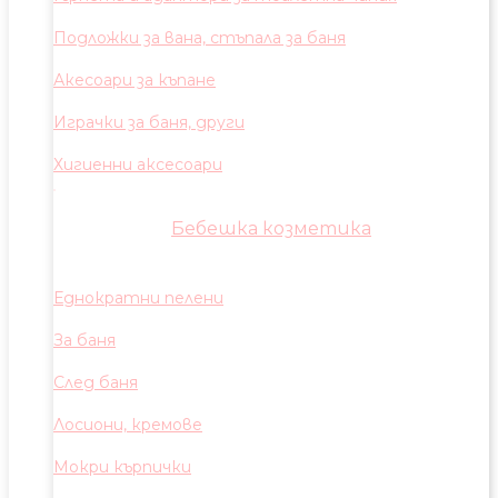
Подложки за вана, стъпала за баня
Акесоари за къпане
Играчки за баня, други
Хигиенни аксесоари
Бебешка козметика
Еднократни пелени
За баня
След баня
Лосиони, кремове
Мокри кърпички