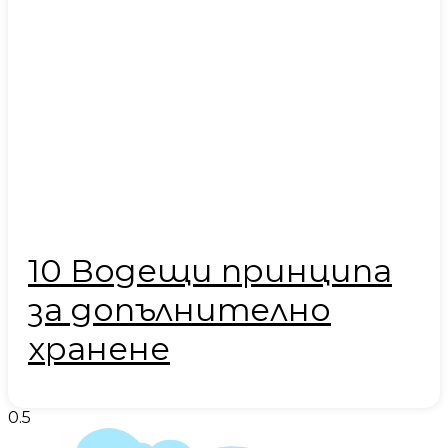
10 Водещи принципа
за допълнително
хранене