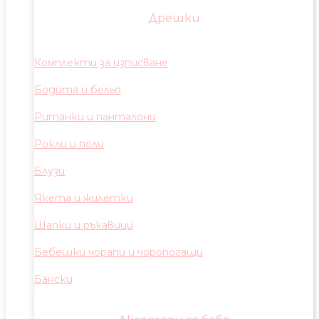
Дрешки
Комплекти за изписване
Бодита и бельо
Ританки и панталони
Рокли и поли
Блузи
Якета и жилетки
Шапки и ръкавици
Бебешки чорапи и чоропогащи
Бански