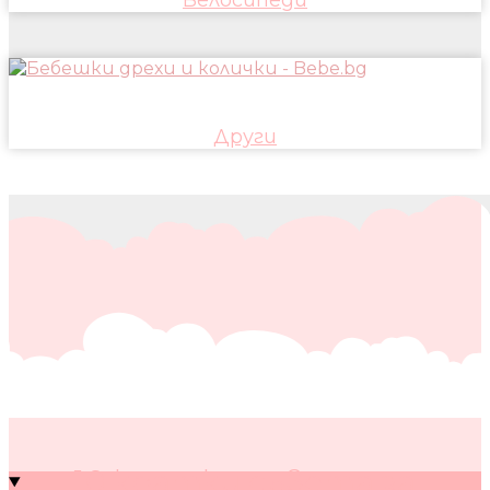
Други
10 кратки съвета за