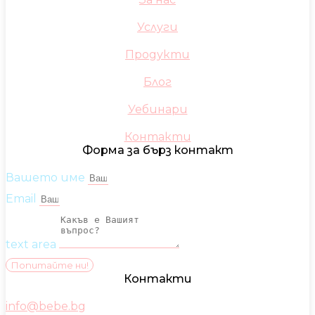
Услуги
Продукти
Блог
Уебинари
Контакти
Форма за бърз контакт
Вашето име
Email
text area
Попитайте ни!
Контакти
info@bebe.bg