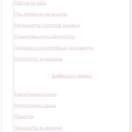
Паста за зъби
При смяна на пелените
Репеленти ( против комари)
Слънцезащитни продукти
Перилни и почистващи препарати
Продукти за хигиена
Бебешки храни
Адаптирани млека
Разтворими каши
Пюрета
Продукти за хранене