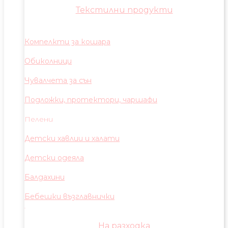
Текстилни продукти
Компелкти за кошара
Обиколници
Чувалчета за сън
Подложки, протектори, чаршафи
Пелени
Детски хавлии и халати
Детски одеяла
Балдахини
Бебешки възглавнички
На разходка