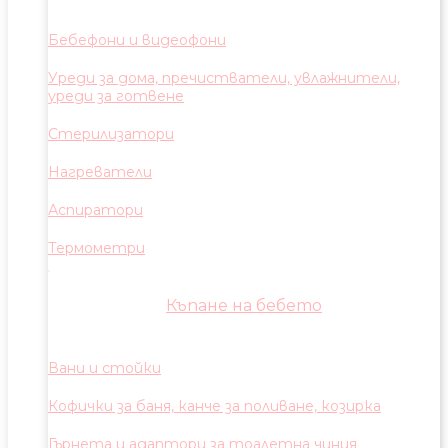
Бебефони и видеофони
Уреди за дома, пречистватели, увлажнители,
уреди за готвене
Стерилизатори
Нагреватели
Аспиратори
Термометри
Къпане на бебето
Вани и стойки
Кофички за баня, канче за поливане, козирка
Гърнета и адаптори за тоалетна чиния