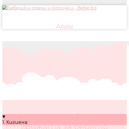
Други
10 кратки съвета за
1. Хигиена:
грижата за бебето