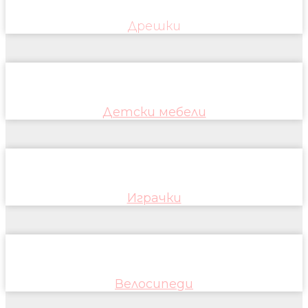
Дрешки
Детски мебели
Играчки
Велосипеди