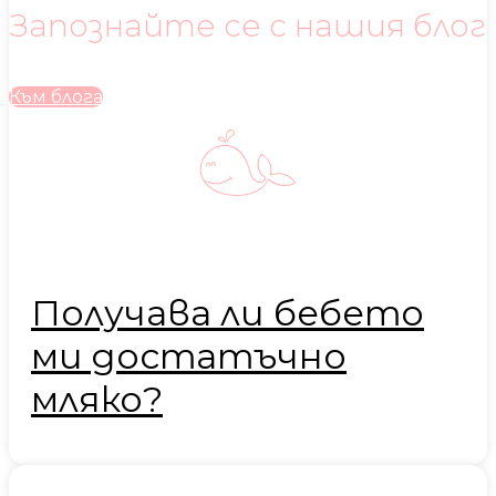
Запознайте се с нашия блог
Към блога
Получава ли бебето
ми достатъчно
мляко?