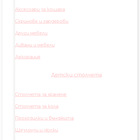
Аксесоари за кошара
Скринове и гардероби
Други мебели
Дивани и мебели
Декорация
Детски столчета
Столчета за хранене
Столчета за кола
Проходилки и бънджита
Шезлонзи и люлки