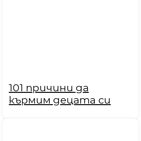
101 причини да
кърмим децата си