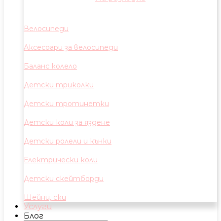
Велосипеди
Аксесоари за велосипеди
Баланс колело
Детски триколки
Детски тротинетки
Детски коли за яздене
Детски ролели и кънки
Електрически коли
Детски скейтборди
Шейни, ски
Услуги
Блог