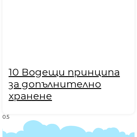
10 Водещи принципа
за допълнително
хранене