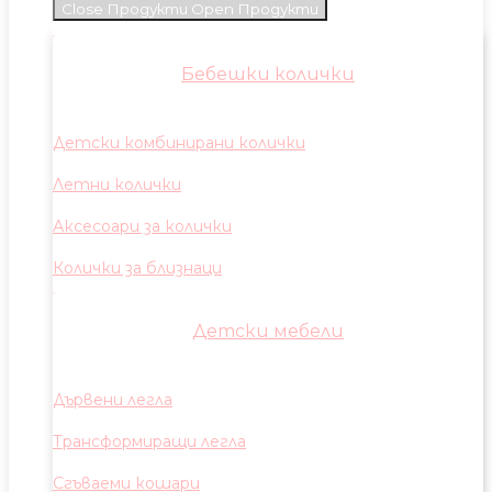
Close Продукти
Open Продукти
Бебешки колички
Детски комбинирани колички
Летни колички
Аксесоари за колички
Колички за близнаци
Детски мебели
Дървени легла
Трансформиращи легла
Сгъваеми кошари