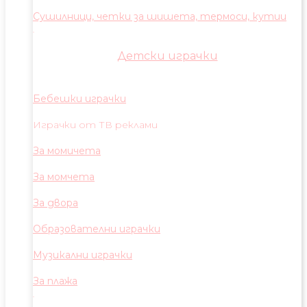
Сушилници, четки за шишета, термоси, кутии
Детски играчки
Бебешки играчки
Играчки от ТВ реклами
За момичета
За момчета
За двора
Образователни играчки
Музикални играчки
За плажа