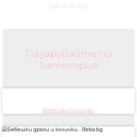
16,20 лв. (8.28 €)
Бебешки колички и дрехи
Пазарувайте по
категория
Бебешки колички