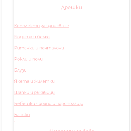
Дрешки
Комплекти за изписване
Бодита и бельо
Ританки и панталони
Рокли и поли
Блузи
Якета и жилетки
Шапки и ръкавици
Бебешки чорапи и чоропогащи
Бански