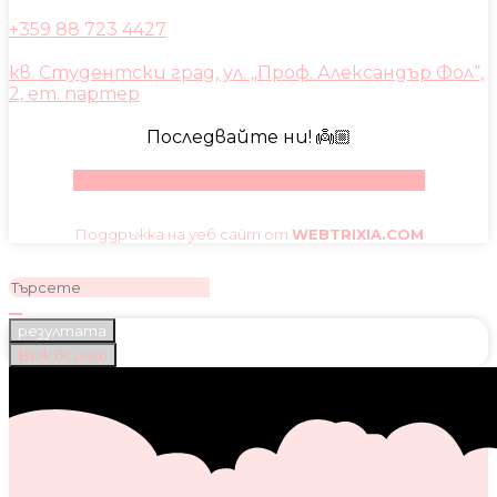
+359 88 723 4427
кв. Студентски град, ул. „Проф. Александър Фол“,
2, ет. партер
Последвайте ни! 👼🏼
Facebook
Instagram
Youtube
Pinterest
Поддръжка на уеб сайт от
WEBTRIXIA.COM
резултата
Виж всички