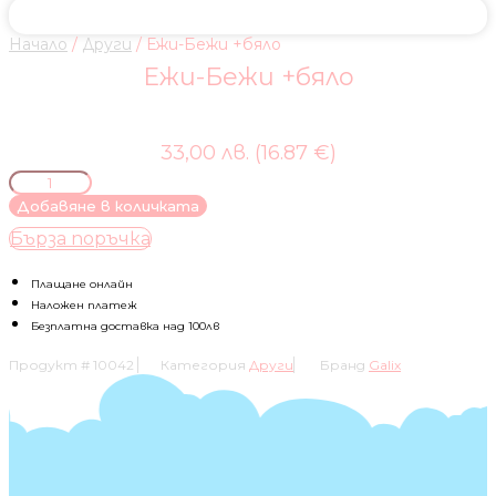
Начало
/
Други
/ Ежи-Бежи +бяло
Ежи-Бежи +бяло
33,00 лв. (16.87 €)
количество
за
Добавяне в количката
Ежи-
Бърза поръчка
Бежи
+бяло
Плащане онлайн
Наложен платеж
Безплатна доставка над 100лв
Продукт #
10042
Категория
Други
Бранд
Galix