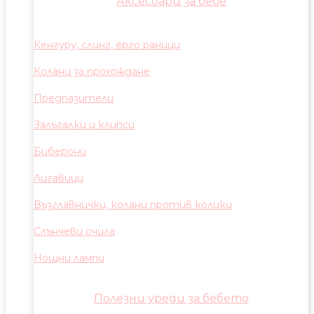
Аксесоари за бебе
Кенгуру, слинг, ерго раници
Колани за прохождане
Предпазители
Залъгалки и клипси
Биберони
Лигавици
Възглавнички, колани против колики
Слънчеви очила
Нощни лампи
Полезни уреди за бебето