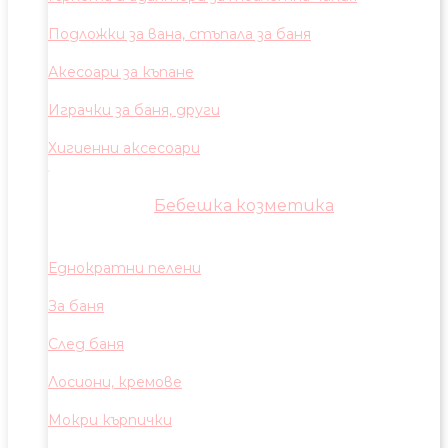
Подложки за вана, стъпала за баня
Акесоари за къпане
Играчки за баня, други
Хигиенни аксесоари
Бебешка козметика
Еднократни пелени
За баня
След баня
Лосиони, кремове
Мокри кърпички