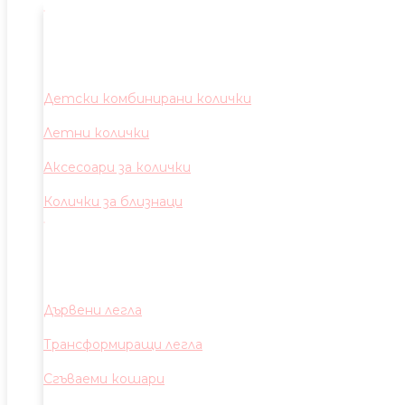
Детски комбинирани колички
Летни колички
Аксесоари за колички
Колички за близнаци
Дървени легла
Трансформиращи легла
Сгъваеми кошари