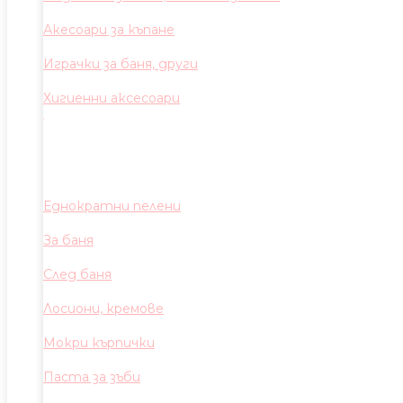
Акесоари за къпане
Играчки за баня, други
Хигиенни аксесоари
Еднократни пелени
За баня
След баня
Лосиони, кремове
Мокри кърпички
Паста за зъби