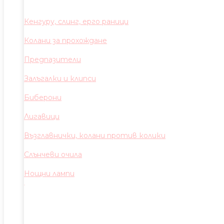
Кенгуру, слинг, ерго раници
Колани за прохождане
Предпазители
Залъгалки и клипси
Биберони
Лигавици
Възглавнички, колани против колики
Слънчеви очила
Нощни лампи