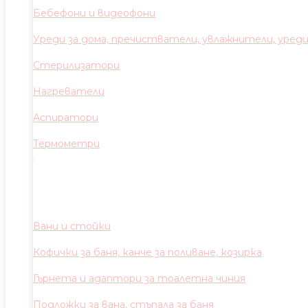
Бебефони и видеофони
Уреди за дома, пречистватели, увлажнители, уред
Стерилизатори
Нагреватели
Аспиратори
Термометри
Вани и стойки
Кофички за баня, канче за поливане, козирка
Гърнета и адаптори за тоалетна чиния
Подложки за вана, стъпала за баня