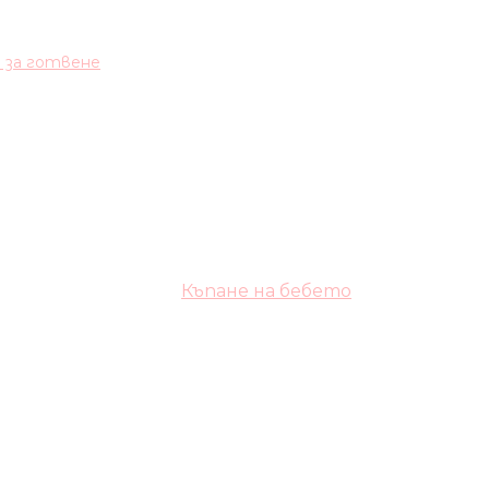
и за готвене
Къпане на бебето