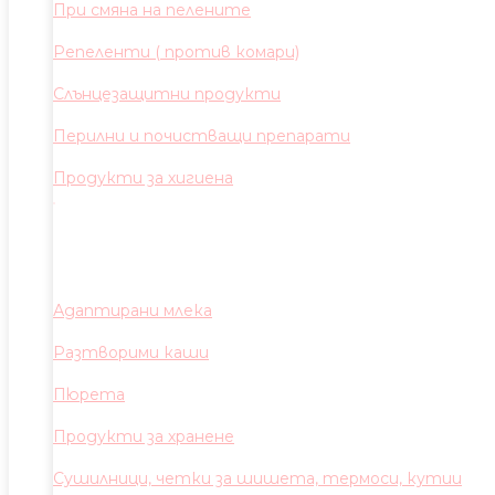
При смяна на пелените
Репеленти ( против комари)
Слънцезащитни продукти
Перилни и почистващи препарати
Продукти за хигиена
Адаптирани млека
Разтворими каши
Пюрета
Продукти за хранене
Сушилници, четки за шишета, термоси, кутии