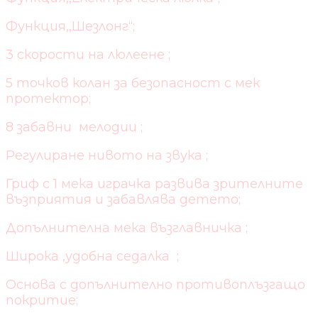
Функция,,Шезлонг“;
3 скорости на люлеене ;
5 точков колан за безопасност с мек
протектор;
8 забавни мелодии ;
Регулиране нивото на звука ;
Гриф с 1 мекa играчкa развива зрителните
възприятия и забавлява детето;
Допълнителна мека възглавничка ;
Широка ,удобна седалка ;
Основа с допълнително противоплъзгащо
покритие;