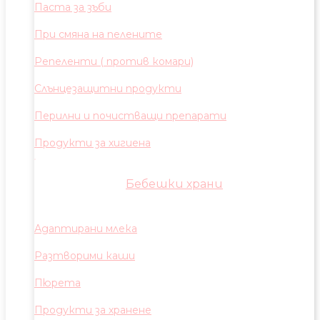
Паста за зъби
При смяна на пелените
Репеленти ( против комари)
Слънцезащитни продукти
Перилни и почистващи препарати
Продукти за хигиена
Бебешки храни
Адаптирани млека
Разтворими каши
Пюрета
Продукти за хранене