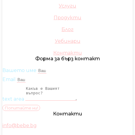
Услуги
Продукти
Блог
Уебинари
Контакти
Форма за бърз контакт
Вашето име
Email
text area
Попитайте ни!
Контакти
info@bebe.bg