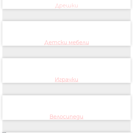
Дрешки
Детски мебели
Играчки
Велосипеди