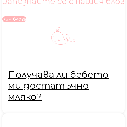
Запознайте се с нашия блог
Към блога
Получава ли бебето
ми достатъчно
мляко?