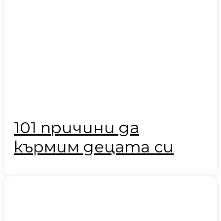
101 причини да
кърмим децата си