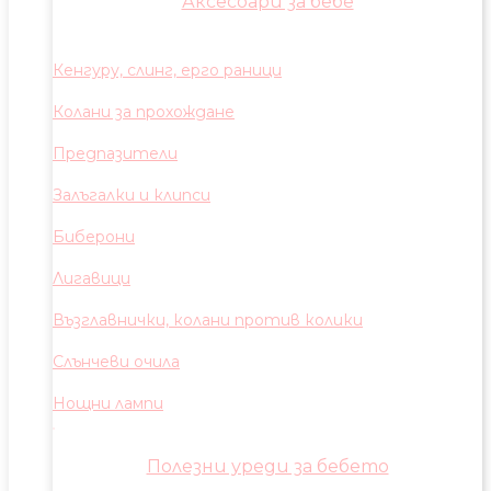
Аксесоари за бебе
Кенгуру, слинг, ерго раници
Колани за прохождане
Предпазители
Залъгалки и клипси
Биберони
Лигавици
Възглавнички, колани против колики
Слънчеви очила
Нощни лампи
Полезни уреди за бебето