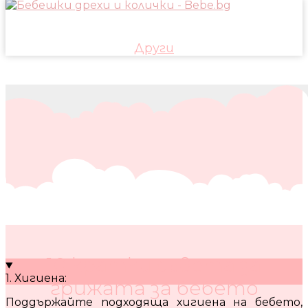
Други
10 кратки съвета за
1. Хигиена:
грижата за бебето
Поддържайте подходяща хигиена на бебето,