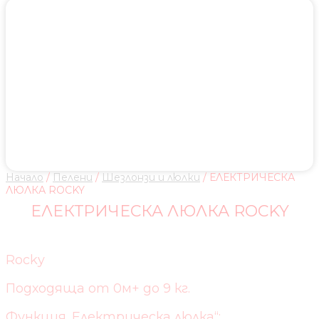
Начало
/
Пелени
/
Шезлонзи и люлки
/ ЕЛЕКТРИЧЕСКА
ЛЮЛКА ROCKY
ЕЛЕКТРИЧЕСКА ЛЮЛКА ROCKY
Rocky
Подходяща от 0м+ до 9 кг.
Функция,,Електрическа люлка“;