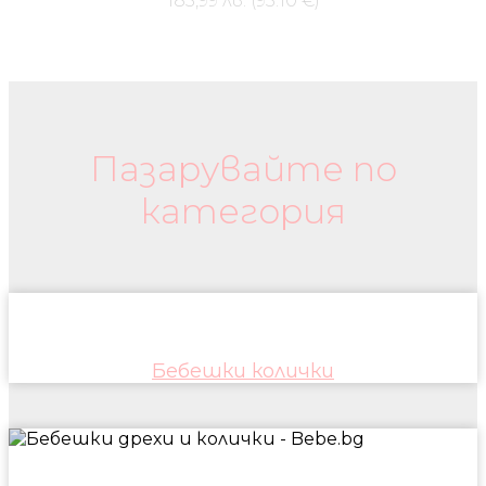
185,99 лв. (95.10 €)
Бебешки колички и дрехи
Пазарувайте по
категория
Бебешки колички