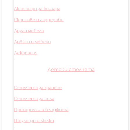
Аксесоари за кошара
Скринове и гардероби
Други мебели
Дивани и мебели
Декорация
Детски столчета
Столчета за хранене
Столчета за кола
Проходилки и бънджита
Шезлонзи и люлки