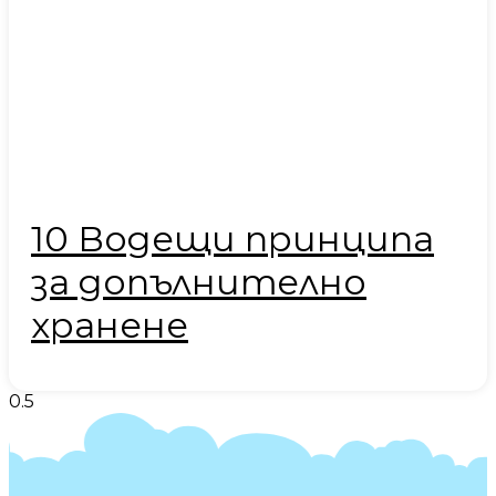
10 Водещи принципа
за допълнително
хранене