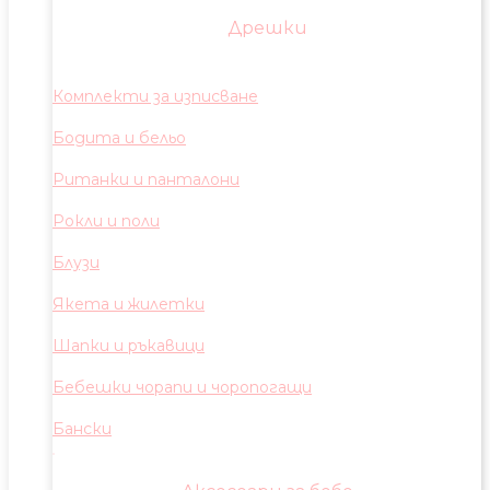
Дрешки
Комплекти за изписване
Бодита и бельо
Ританки и панталони
Рокли и поли
Блузи
Якета и жилетки
Шапки и ръкавици
Бебешки чорапи и чоропогащи
Бански