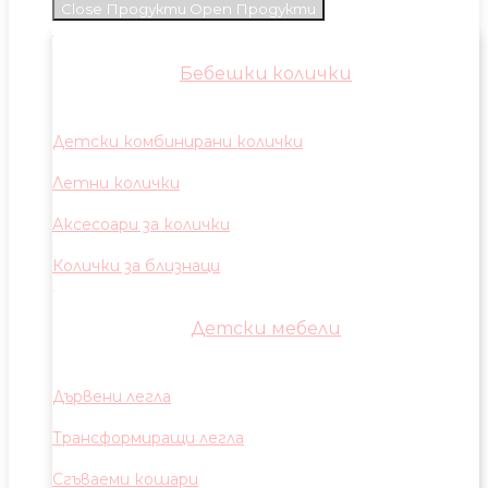
Close Продукти
Open Продукти
Бебешки колички
Детски комбинирани колички
Летни колички
Аксесоари за колички
Колички за близнаци
Детски мебели
Дървени легла
Трансформиращи легла
Сгъваеми кошари