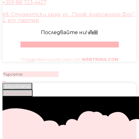
+359 88 723 4427
кв. Студентски град, ул. „Проф. Александър Фол“,
2, ет. партер
Последвайте ни! 👼🏼
Facebook
Instagram
Youtube
Pinterest
Поддръжка на уеб сайт от
WEBTRIXIA.COM
резултата
Виж всички