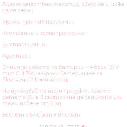
Висококачествен текстил, сваля се и може
да се пере ;
Мрежа против насекоми ;
Компактна и леснопреносима ;
Дистанционно ;
Адаптер ;
Опция за робота на батерии – 4 броя 1,5 V
тип C (LR14) алкални батерии (не са
включени в комплекта);
Не използвайте този продукт, когато
детето ви е в състояние да седи само или
тежи повече от 9 kg.
56.00cm x 64.00cm x 84.00cm