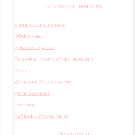
Текстилни продукти
Компелкти за кошара
Обиколници
Чувалчета за сън
Подложки, протектори, чаршафи
Пелени
Детски хавлии и халати
Детски одеяла
Балдахини
Бебешки възглавнички
На разходка