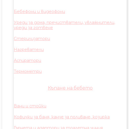
Бебефони и видеофони
Уреди за дома, пречистватели, увлажнители,
уреди за готвене
Стерилизатори
Нагреватели
Аспиратори
Термометри
Къпане на бебето
Вани и стойки
Кофички за баня, канче за поливане, козирка
Гърнета и адаптори за тоалетна чиния