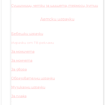
Сушилници, четки за шишета, термоси, кутии
Детски играчки
Бебешки играчки
Играчки от ТВ реклами
За момичета
За момчета
За двора
Образователни играчки
Музикални играчки
За плажа