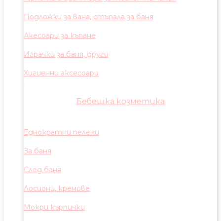
Подложки за вана, стъпала за баня
Акесоари за къпане
Играчки за баня, други
Хигиенни аксесоари
Бебешка козметика
Еднократни пелени
За баня
След баня
Лосиони, кремове
Мокри кърпички