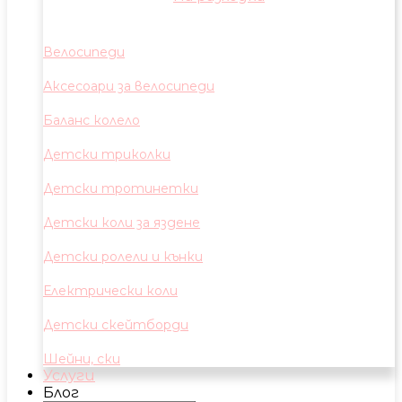
Велосипеди
Аксесоари за велосипеди
Баланс колело
Детски триколки
Детски тротинетки
Детски коли за яздене
Детски ролели и кънки
Електрически коли
Детски скейтборди
Шейни, ски
Услуги
Блог