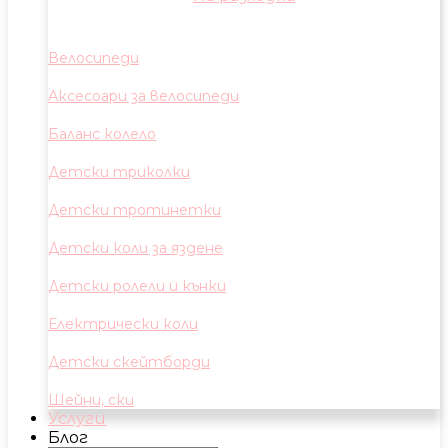
Велосипеди
Аксесоари за велосипеди
Баланс колело
Детски триколки
Детски тротинетки
Детски коли за яздене
Детски ролели и кънки
Електрически коли
Детски скейтборди
Шейни, ски
Услуги
Блог