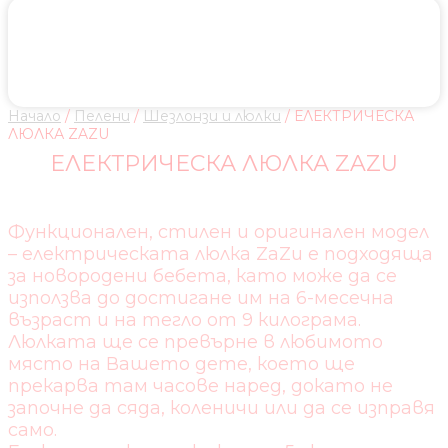
Начало
/
Пелени
/
Шезлонзи и люлки
/ ЕЛЕКТРИЧЕСКА
ЛЮЛКА ZAZU
ЕЛЕКТРИЧЕСКА ЛЮЛКА ZAZU
Функционален, стилен и оригинален модел
– електрическата люлка ZaZu е подходяща
за новородени бебета, като може да се
използва до достигане им на 6-месечна
възраст и на тегло от 9 килограма.
Люлката ще се превърне в любимото
място на Вашето дете, което ще
прекарва там часове наред, докато не
започне да сяда, коленичи или да се изправя
само.