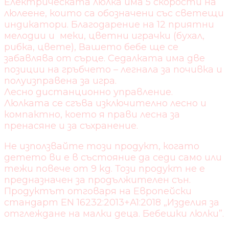
Електрическата люлка има 5 скорости на
люлеене, които са обозначени със светещи
индикатори. Благодарение на 12 приятни
мелодии и меки, цветни играчки (бухал,
рибка, цвете), Вашето бебе ще се
забавлява от сърце. Седалката има две
позиции на гръбчето – легнала за почивка и
полуизправена за игра.
Лесно дистанционно управление.
Люлката се сгъва изключително лесно и
компактно, което я прави лесна за
пренасяне и за съхранение.
Не използвайте този продукт, когато
детето ви е в състояние да седи само или
тежи повече от 9 kg. Този продукт не е
предназначен за продължителен сън.
Продуктът отговаря на Европейски
стандарт EN 16232:2013+A1:2018 „Изделия за
отглеждане на малки деца. Бебешки люлки”.