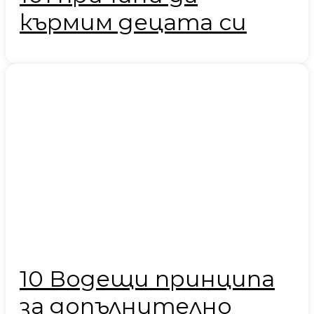
кърмим децата си
10 Водещи принципа
за допълнително