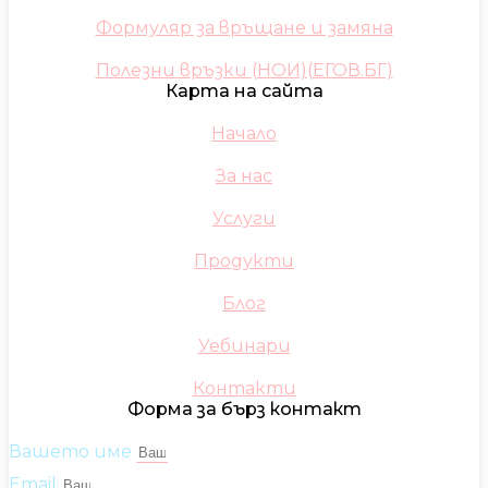
Формуляр за връщане и замяна
Полезни връзки (НОИ)(ЕГОВ.БГ)
Карта на сайта
Начало
За нас
Услуги
Продукти
Блог
Уебинари
Контакти
Форма за бърз контакт
Вашето име
Email