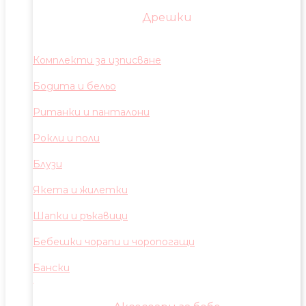
Дрешки
Комплекти за изписване
Бодита и бельо
Ританки и панталони
Рокли и поли
Блузи
Якета и жилетки
Шапки и ръкавици
Бебешки чорапи и чоропогащи
Бански