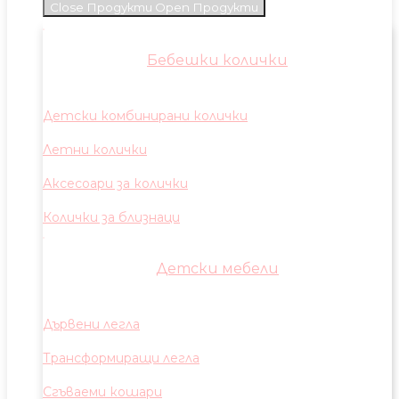
Close Продукти
Open Продукти
Бебешки колички
Детски комбинирани колички
Летни колички
Аксесоари за колички
Колички за близнаци
Детски мебели
Дървени легла
Трансформиращи легла
Сгъваеми кошари