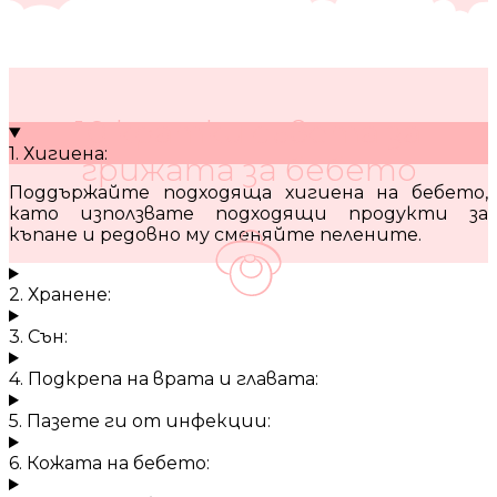
10 кратки съвета за
1. Хигиена:
грижата за бебето
Поддържайте подходяща хигиена на бебето,
като използвате подходящи продукти за
къпане и редовно му сменяйте пелените.
2. Хранене:
3. Сън:
4. Подкрепа на врата и главата:
5. Пазете ги от инфекции:
6. Кожата на бебето: