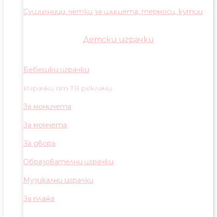
Сушилници, четки за шишета, термоси, кутии
Детски играчки
Бебешки играчки
Играчки от ТВ реклами
За момичета
За момчета
За двора
Образователни играчки
Музикални играчки
За плажа