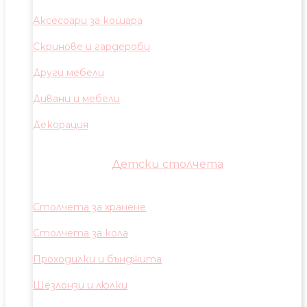
Аксесоари за кошара
Скринове и гардероби
Други мебели
Дивани и мебели
Декорация
Детски столчета
Столчета за хранене
Столчета за кола
Проходилки и бънджита
Шезлонзи и люлки