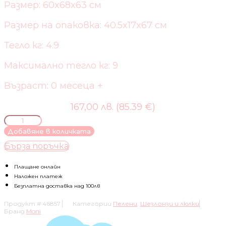
Размер: 60x68x63 см
Размер на опаковка: 40.5x17x67 см
Тегло кг: 4.9
Максимално тегло кг: 9
Възраст: 0 месеца +
167,00 лв. (85.39 €)
количество
за
Добавяне в количката
ЕЛЕКТРИЧЕСКА
Бърза поръчка
ЛЮЛКА
ZAZU
Плащане онлайн
Наложен платеж
Безплатна доставка над 100лв
Продукт #
46857
Категории
Пелени
,
Шезлонзи и люлки
Бранд
Moni