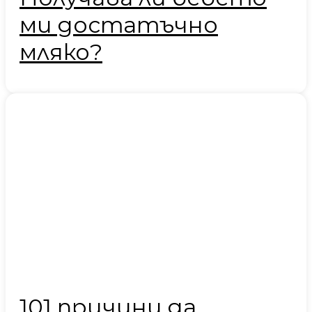
ми достатъчно
мляко?
101 причини да