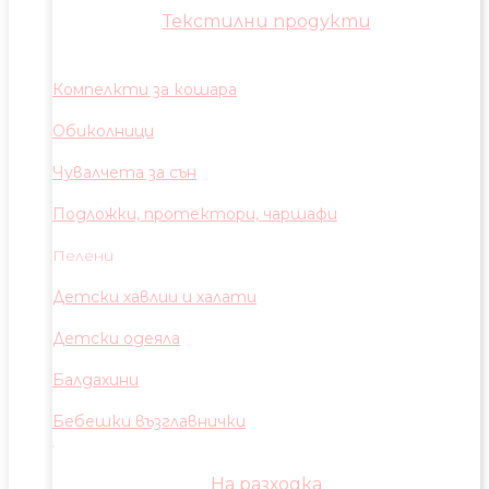
Текстилни продукти
Компелкти за кошара
Обиколници
Чувалчета за сън
Подложки, протектори, чаршафи
Пелени
Детски хавлии и халати
Детски одеяла
Балдахини
Бебешки възглавнички
На разходка