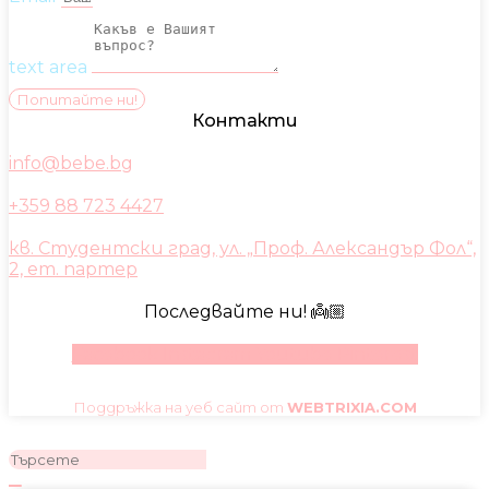
text area
Попитайте ни!
Контакти
info@bebe.bg
+359 88 723 4427
кв. Студентски град, ул. „Проф. Александър Фол“,
2, ет. партер
Последвайте ни! 👼🏼
Facebook
Instagram
Youtube
Pinterest
Поддръжка на уеб сайт от
WEBTRIXIA.COM