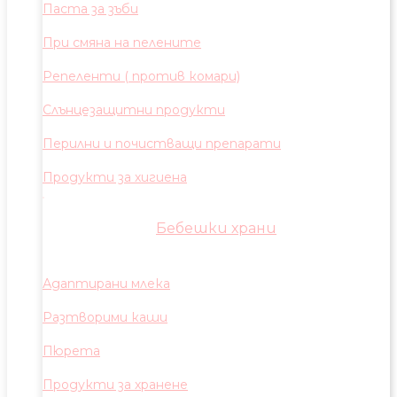
Паста за зъби
При смяна на пелените
Репеленти ( против комари)
Слънцезащитни продукти
Перилни и почистващи препарати
Продукти за хигиена
Бебешки храни
Адаптирани млека
Разтворими каши
Пюрета
Продукти за хранене