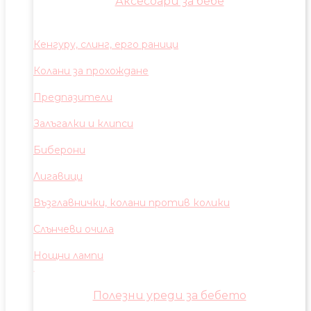
Аксесоари за бебе
Кенгуру, слинг, ерго раници
Колани за прохождане
Предпазители
Залъгалки и клипси
Биберони
Лигавици
Възглавнички, колани против колики
Слънчеви очила
Нощни лампи
Полезни уреди за бебето