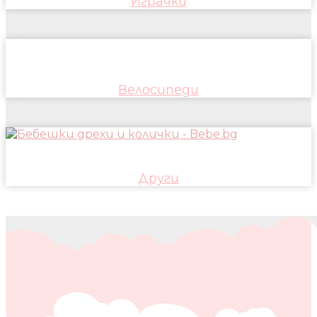
Играчки
Велосипеди
Други