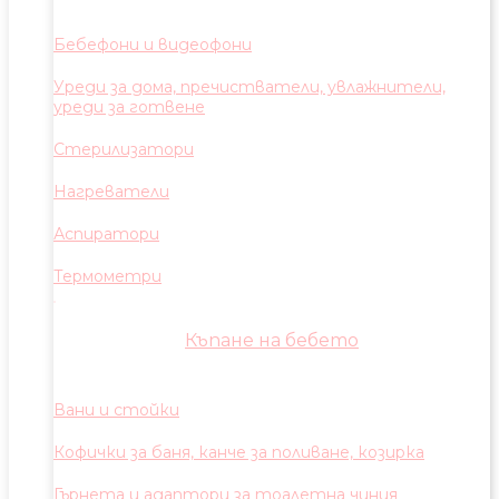
Бебефони и видеофони
Уреди за дома, пречистватели, увлажнители,
уреди за готвене
Стерилизатори
Нагреватели
Аспиратори
Термометри
Къпане на бебето
Вани и стойки
Кофички за баня, канче за поливане, козирка
Гърнета и адаптори за тоалетна чиния