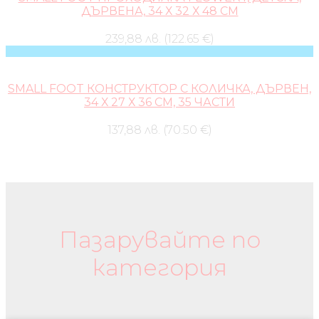
ДЪРВЕНА, 34 Х 32 Х 48 CM
239,88 лв. (122.65 €)
SMALL FOOT КОНСТРУКТОР С КОЛИЧКА, ДЪРВЕН,
34 Х 27 Х 36 CM, 35 ЧАСТИ
137,88 лв. (70.50 €)
Бебешки колички и дрехи
Пазарувайте по
категория