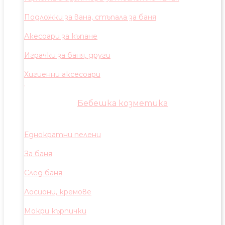
Подложки за вана, стъпала за баня
Акесоари за къпане
Играчки за баня, други
Хигиенни аксесоари
Бебешка козметика
Еднократни пелени
За баня
След баня
Лосиони, кремове
Мокри кърпички