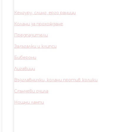
Кенгуру, слинг, ерго раници
Колани за прохождане
Предпазители
Залъгалки и клипси
Биберони
Лигавици
Възглавнички, колани против колики
Слънчеви очила
Нощни лампи