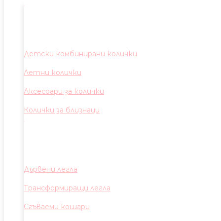
Детски комбинирани колички
Летни колички
Аксесоари за колички
Колички за близнаци
Дървени легла
Трансформиращи легла
Сгъваеми кошари