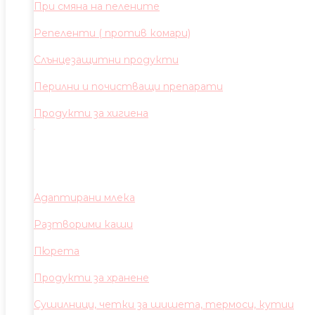
При смяна на пелените
Репеленти ( против комари)
Слънцезащитни продукти
Перилни и почистващи препарати
Продукти за хигиена
Адаптирани млека
Разтворими каши
Пюрета
Продукти за хранене
Сушилници, четки за шишета, термоси, кутии