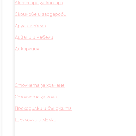
Аксесоари за кошара
Скринове и гардероби
Други мебели
Дивани и мебели
Декорация
Столчета за хранене
Столчета за кола
Проходилки и бънджита
Шезлонзи и люлки