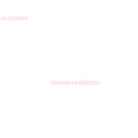
и за готвене
Къпане на бебето