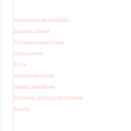
Комплекти за изписване
Бодита и бельо
Ританки и панталони
Рокли и поли
Блузи
Якета и жилетки
Шапки и ръкавици
Бебешки чорапи и чоропогащи
Бански