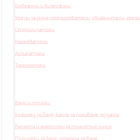
Бебефони и видеофони
Уреди за дома, пречистватели, увлажнители, уред
Стерилизатори
Нагреватели
Аспиратори
Термометри
Вани и стойки
Кофички за баня, канче за поливане, козирка
Гърнета и адаптори за тоалетна чиния
Подложки за вана, стъпала за баня