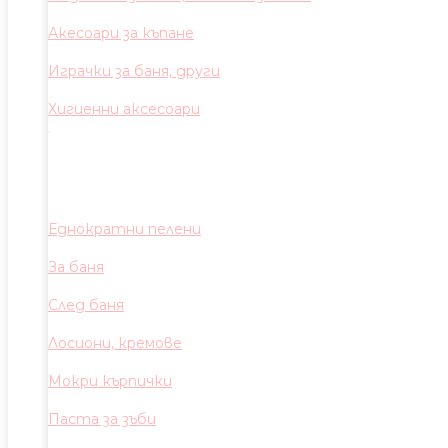
Акесоари за къпане
Играчки за баня, други
Хигиенни аксесоари
Еднократни пелени
За баня
След баня
Лосиони, кремове
Мокри кърпички
Паста за зъби