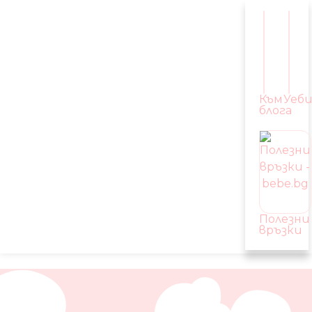
Към
Уеб
блога
Полезни
връзки