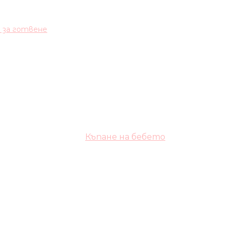
и за готвене
Къпане на бебето