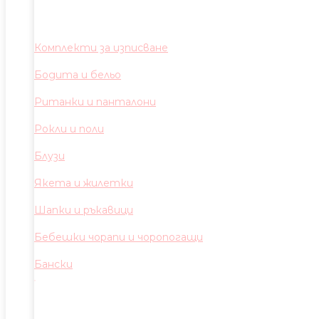
Комплекти за изписване
Бодита и бельо
Ританки и панталони
Рокли и поли
Блузи
Якета и жилетки
Шапки и ръкавици
Бебешки чорапи и чоропогащи
Бански