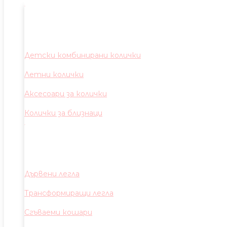
Детски комбинирани колички
Летни колички
Аксесоари за колички
Колички за близнаци
Дървени легла
Трансформиращи легла
Сгъваеми кошари