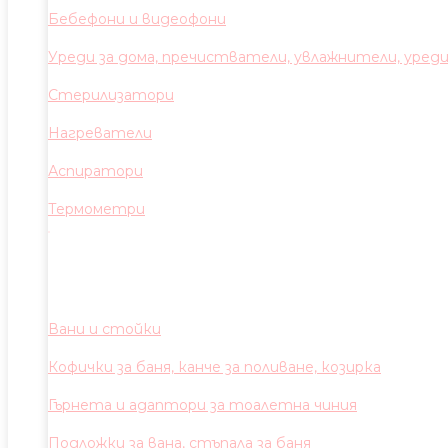
Бебефони и видеофони
Уреди за дома, пречистватели, увлажнители, уред
Стерилизатори
Нагреватели
Аспиратори
Термометри
Вани и стойки
Кофички за баня, канче за поливане, козирка
Гърнета и адаптори за тоалетна чиния
Подложки за вана, стъпала за баня