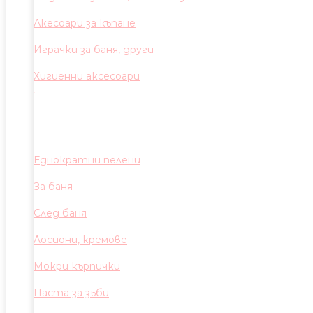
Акесоари за къпане
Играчки за баня, други
Хигиенни аксесоари
Еднократни пелени
За баня
След баня
Лосиони, кремове
Мокри кърпички
Паста за зъби