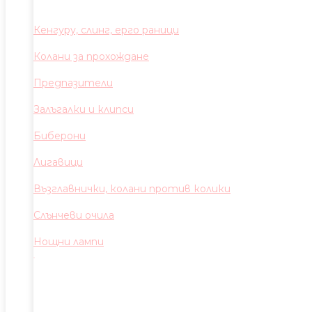
Кенгуру, слинг, ерго раници
Колани за прохождане
Предпазители
Залъгалки и клипси
Биберони
Лигавици
Възглавнички, колани против колики
Слънчеви очила
Нощни лампи