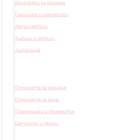
Аксесоари за кошара
Скринове и гардероби
Други мебели
Дивани и мебели
Декорация
Столчета за хранене
Столчета за кола
Проходилки и бънджита
Шезлонзи и люлки