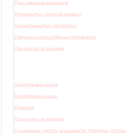
При смяна на пелените
Репеленти ( против комари)
Слънцезащитни продукти
Перилни и почистващи препарати
Продукти за хигиена
Адаптирани млека
Разтворими каши
Пюрета
Продукти за хранене
Сушилници, четки за шишета, термоси, кутии