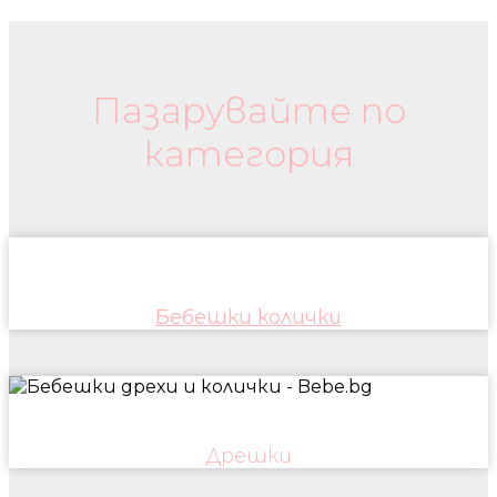
Бебешки колички и дрехи
Пазарувайте по
категория
Бебешки колички
Дрешки