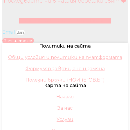
Последвайте ни в нашия бебешки свят ❤️
Facebook
Instagram
Youtube
Pinterest
Email
Запишете се
Политики на сайта
Общи условия и политики на платформата
Формуляр за връщане и замяна
Полезни връзки (НОИ)(ЕГОВ.БГ)
Карта на сайта
Начало
За нас
Услуги