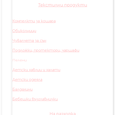
Текстилни продукти
Компелкти за кошара
Обиколници
Чувалчета за сън
Подложки, протектори, чаршафи
Пелени
Детски хавлии и халати
Детски одеяла
Балдахини
Бебешки възглавнички
На разходка