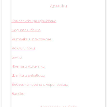
Дрешки
Комплекти за изписване
Бодита и бельо
Ританки и панталони
Рокли и поли
Блузи
Якета и жилетки
Шапки и ръкавици
Бебешки чорапи и чоропогащи
Бански