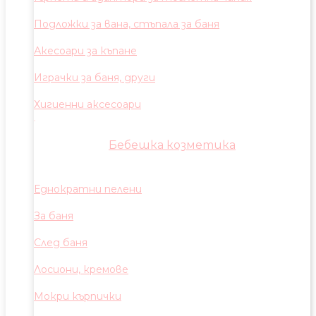
Подложки за вана, стъпала за баня
Акесоари за къпане
Играчки за баня, други
Хигиенни аксесоари
Бебешка козметика
Еднократни пелени
За баня
След баня
Лосиони, кремове
Мокри кърпички