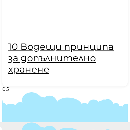
10 Водещи принципа
за допълнително
хранене