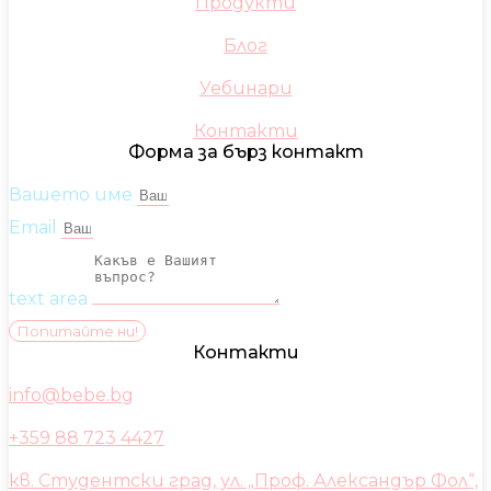
Продукти
Блог
Уебинари
Контакти
Форма за бърз контакт
Вашето име
Email
text area
Попитайте ни!
Контакти
info@bebe.bg
+359 88 723 4427
кв. Студентски град, ул. „Проф. Александър Фол“,