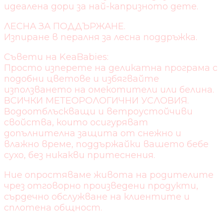
идеалена дори за най-капризното дете.
ЛЕСНА ЗА ПОДДЪРЖАНЕ.
Изпиране в пералня за лесна поддръжка.
Съвети на KeaBabies:
Просто изперете на деликатна програма с
подобни цветове и избягвайте
използването на омекотители или белина.
ВСИЧКИ МЕТЕОРОЛОГИЧНИ УСЛОВИЯ.
Водоотблъскващи и ветроустойчиви
свойства, които осигуряват
допълнителна защита от снежно и
влажно време, поддържайки вашето бебе
сухо, без никакви притеснения.
Ние опростяваме живота на родителите
чрез отговорно произведени продукти,
сърдечно обслужване на клиентите и
сплотена общност.