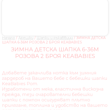
Начало
/
Дрешки
/
Шапки и ръкаввици
/ ЗИМНА ДЕТСКА
ШАПКА 6-36М РОЗОВА 2 БРОЯ KEABABIES
ЗИМНА ДЕТСКА ШАПКА 6-36М
РОЗОВА 2 БРОЯ KEABABIES
Добавете закачлива нотка към зимния
гардероб на Вашето бебе с бебешки шапки
KeaBabies Pom.
Изработени от мека, еластична вискозна
прежда, тези очарователни бебешки
шапки с помпон осигуряват плътно
прилягане, топлина и удобство на вашето