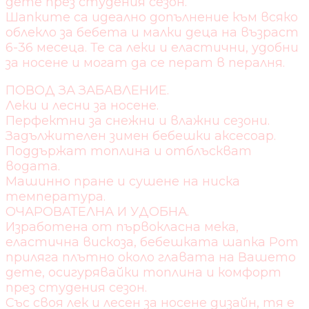
дете през студения сезон.
Шапките са идеално допълнение към всяко
облекло за бебета и малки деца на възраст
6-36 месеца. Те са леки и еластични, удобни
за носене и могат да се перат в пералня.
ПОВОД ЗА ЗАБАВЛЕНИЕ.
Леки и лесни за носене.
Перфектни за снежни и влажни сезони.
Задължителен зимен бебешки аксесоар.
Поддържат топлина и отблъскват
водата.
Машинно пране и сушене на ниска
температура.
ОЧАРОВАТЕЛНА И УДОБНА.
Изработена от първокласна мека,
еластична вискоза, бебешката шапка Pom
приляга плътно около главата на Вашето
дете, осигурявайки топлина и комфорт
през студения сезон.
Със своя лек и лесен за носене дизайн, тя е