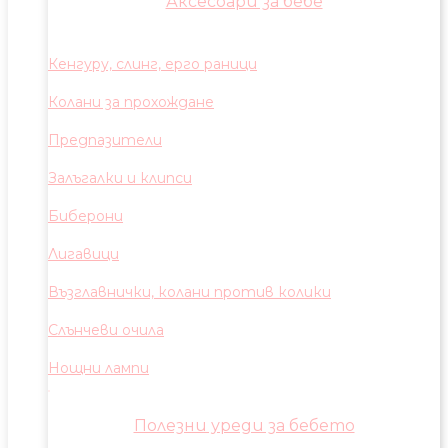
Аксесоари за бебе
Кенгуру, слинг, ерго раници
Колани за прохождане
Предпазители
Залъгалки и клипси
Биберони
Лигавици
Възглавнички, колани против колики
Слънчеви очила
Нощни лампи
Полезни уреди за бебето