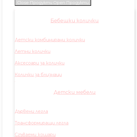
Close Продукти
Open Продукти
Бебешки колички
Детски комбинирани колички
Летни колички
Аксесоари за колички
Колички за близнаци
Детски мебели
Дървени легла
Трансформиращи легла
Сгъваеми кошари