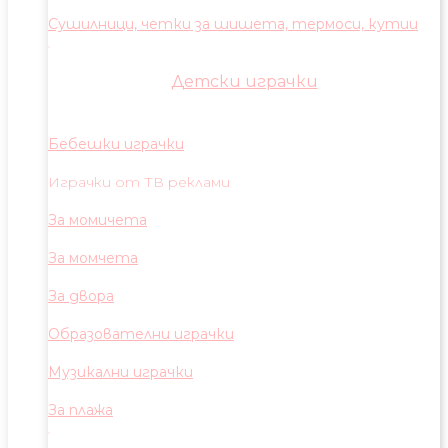
Сушилници, четки за шишета, термоси, кутии
Детски играчки
Бебешки играчки
Играчки от ТВ реклами
За момичета
За момчета
За двора
Образователни играчки
Музикални играчки
За плажа