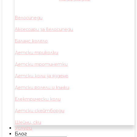
Велосипеди
Аксесоари за велосипеди
Баланс колело
Детски триколки
Детски тротинетки
Детски коли за яздене
Детски ролели и кънки
Електрически коли
Детски скейтборди
Шейни, ски
Услуги
Блог