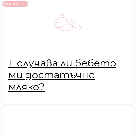
Към блога
Получава ли бебето
ми достатъчно
мляко?