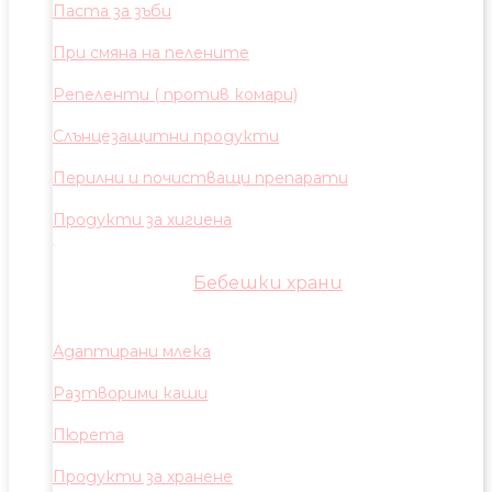
Паста за зъби
При смяна на пелените
Репеленти ( против комари)
Слънцезащитни продукти
Перилни и почистващи препарати
Продукти за хигиена
Бебешки храни
Адаптирани млека
Разтворими каши
Пюрета
Продукти за хранене