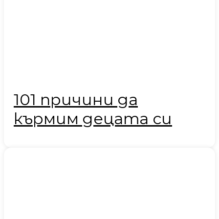
101 причини да
кърмим децата си