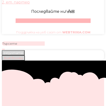
2, ет. партер
Последвайте ни! 👼🏼
Facebook
Instagram
Youtube
Pinterest
Поддръжка на уеб сайт от
WEBTRIXIA.COM
резултата
Виж всички