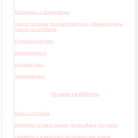
Бебефони и видеофони
Уреди за дома, пречистватели, увлажнители,
уреди за готвене
Стерилизатори
Нагреватели
Аспиратори
Термометри
Къпане на бебето
Вани и стойки
Кофички за баня, канче за поливане, козирка
Гърнета и адаптори за тоалетна чиния