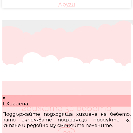
Други
10 кратки съвета за
1. Хигиена:
грижата за бебето
Поддържайте подходяща хигиена на бебето,
като използвате подходящи продукти за
къпане и редовно му сменяйте пелените.