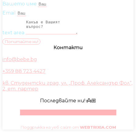
Вашето име
Email
text area
Попитайте ни!
Контакти
info@bebe.bg
+359 88 723 4427
кв. Студентски град, ул. „Проф. Александър Фол“,
2, ет. партер
Последвайте ни! 👼🏼
Facebook
Instagram
Youtube
Pinterest
Поддръжка на уеб сайт от
WEBTRIXIA.COM