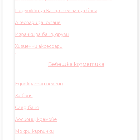
Подложки за вана, стъпала за баня
Акесоари за къпане
Играчки за баня, други
Хигиенни аксесоари
Бебешка козметика
Еднократни пелени
За баня
След баня
Лосиони, кремове
Мокри кърпички