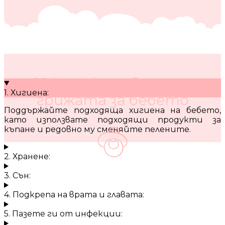
10 кратки съвета за
1. Хигиена:
грижата за бебето
Поддържайте подходяща хигиена на бебето,
като използвате подходящи продукти за
къпане и редовно му сменяйте пелените.
2. Хранене:
3. Сън:
4. Подкрепа на врата и главата:
5. Пазете ги от инфекции: