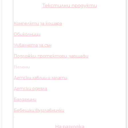
Текстилни продукти
Компелкти за кошара
Обиколници
Чувалчета за сън
Подложки, протектори, чаршафи
Пелени
Детски хавлии и халати
Детски одеяла
Балдахини
Бебешки възглавнички
На разходка