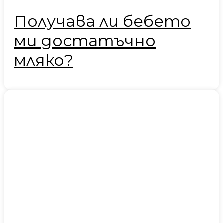
Получава ли бебето
ми достатъчно
мляко?