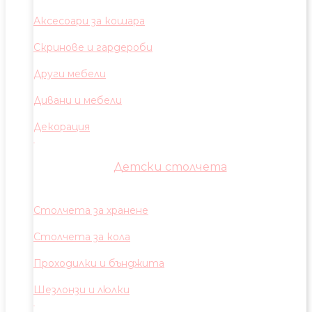
Аксесоари за кошара
Скринове и гардероби
Други мебели
Дивани и мебели
Декорация
Детски столчета
Столчета за хранене
Столчета за кола
Проходилки и бънджита
Шезлонзи и люлки