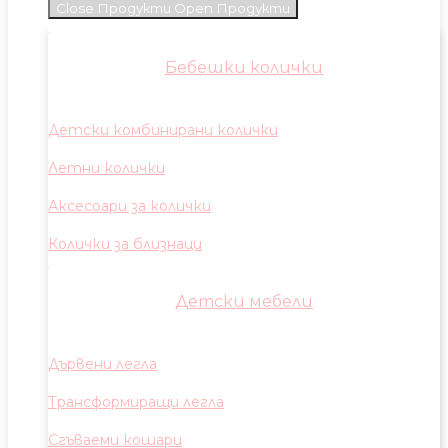
Close Продукти
Open Продукти
Бебешки колички
Детски комбинирани колички
Летни колички
Аксесоари за колички
Колички за близнаци
Детски мебели
Дървени легла
Трансформиращи легла
Сгъваеми кошари