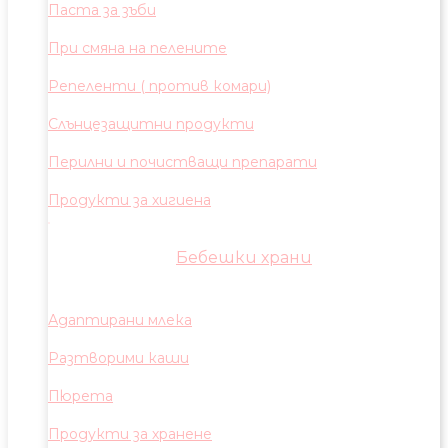
Паста за зъби
При смяна на пелените
Репеленти ( против комари)
Слънцезащитни продукти
Перилни и почистващи препарати
Продукти за хигиена
Бебешки храни
Адаптирани млека
Разтворими каши
Пюрета
Продукти за хранене