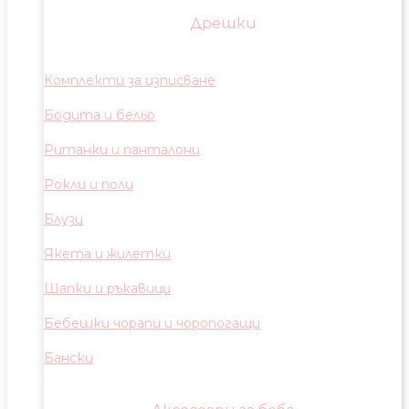
Дрешки
Комплекти за изписване
Бодита и бельо
Ританки и панталони
Рокли и поли
Блузи
Якета и жилетки
Шапки и ръкавици
Бебешки чорапи и чоропогащи
Бански