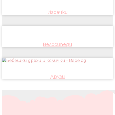
Играчки
Велосипеди
Други