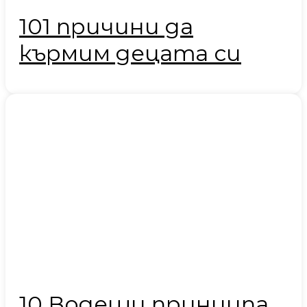
101 причини да
кърмим децата си
10 Водещи принципа