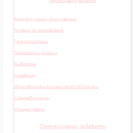
Аксесоари за бебе
Кенгуру, слинг, ерго раници
Колани за прохождане
Предпазители
Залъгалки и клипси
Биберони
Лигавици
Възглавнички, колани против колики
Слънчеви очила
Нощни лампи
Полезни уреди за бебето