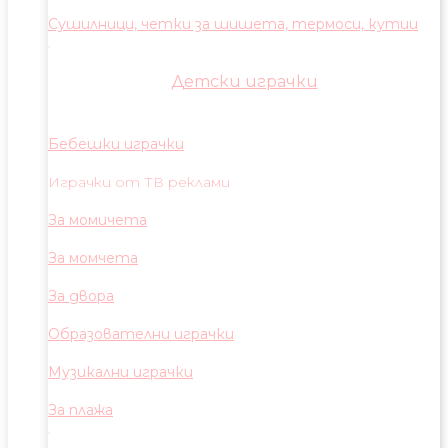
Сушилници, четки за шишета, термоси, кутии
Детски играчки
Бебешки играчки
Играчки от ТВ реклами
За момичета
За момчета
За двора
Образователни играчки
Музикални играчки
За плажа