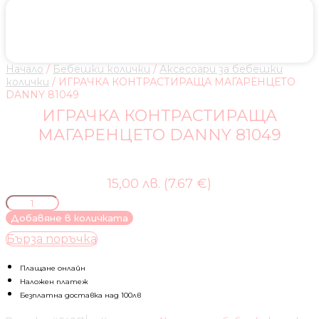
Начало
/
Бебешки колички
/
Аксесоари за бебешки
колички
/ ИГРАЧКА КОНТРАСТИРАЩА МАГАРЕНЦЕТО
DANNY 81049
ИГРАЧКА КОНТРАСТИРАЩА
МАГАРЕНЦЕТО DANNY 81049
15,00 лв. (7.67 €)
количество
за
Добавяне в количката
ИГРАЧКА
Бърза поръчка
КОНТРАСТИРАЩА
МАГАРЕНЦЕТО
DANNY
Плащане онлайн
81049
Наложен платеж
Безплатна доставка над 100лв