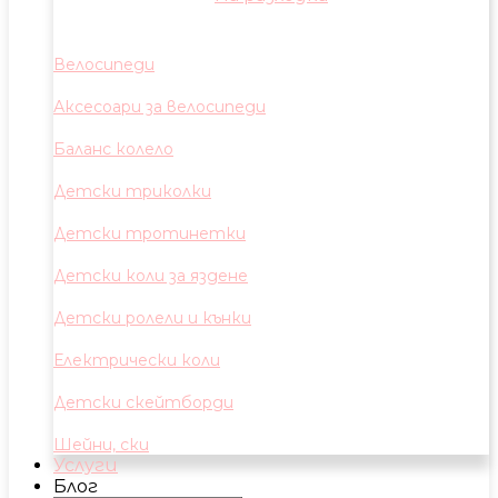
Велосипеди
Аксесоари за велосипеди
Баланс колело
Детски триколки
Детски тротинетки
Детски коли за яздене
Детски ролели и кънки
Електрически коли
Детски скейтборди
Шейни, ски
Услуги
Блог