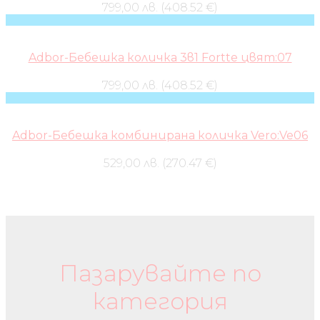
799,00 лв. (408.52 €)
Adbor-Бебешка количка 3в1 Fortte цвят:07
799,00 лв. (408.52 €)
Adbor-Бебешка комбинирана количка Vero:Ve06
529,00 лв. (270.47 €)
Бебешки колички и дрехи
Пазарувайте по
категория