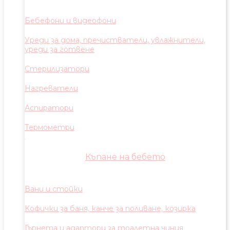
Бебефони и видеофони
Уреди за дома, пречистватели, увлажнители,
уреди за готвене
Стерилизатори
Нагреватели
Аспиратори
Термометри
Къпане на бебето
Вани и стойки
Кофички за баня, канче за поливане, козирка
Гърнета и адаптори за тоалетна чиния