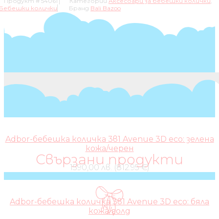
Продукт #
54061
Категории
Аксесоари за бебешки колички
,
Бебешки колички
Бранд
Bali Bazoo
Adbor-бебешка количка 3в1 Avenue 3D eco: зелена
кожа/черен
Свързани продукти
1590,00 лв. (812.95 €)
Adbor-бебешка количка 3в1 Avenue 3D eco: бяла
кожа/голд